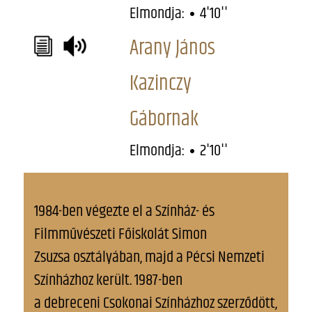
Elmondja:
4'10''
Arany János
Kazinczy
Gábornak
Elmondja:
2'10''
1984-ben végezte el a Színház- és
Filmművészeti Főiskolát Simon
Zsuzsa osztályában, majd a Pécsi Nemzeti
Színházhoz került. 1987-ben
a debreceni Csokonai Színházhoz szerződött,