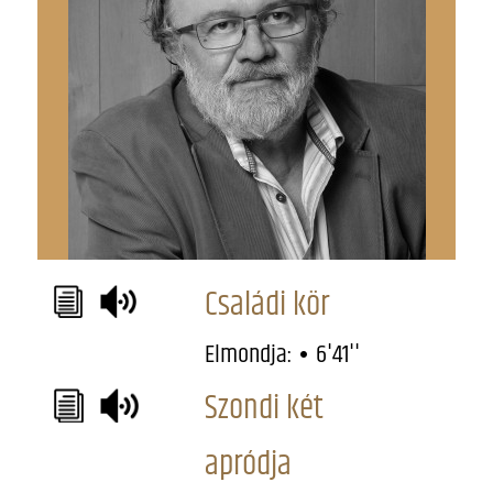
Családi kör
Elmondja:
6'41''
Szondi két
apródja