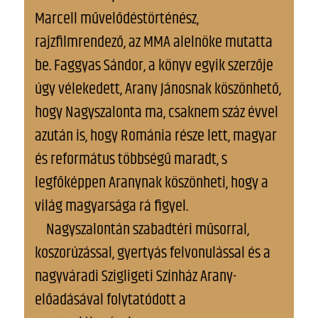
Marcell művelődéstörténész,
rajzfilmrendező, az MMA alelnöke mutatta
be. Faggyas Sándor, a könyv egyik szerzője
úgy vélekedett, Arany Jánosnak köszönhető,
hogy Nagyszalonta ma, csaknem száz évvel
azután is, hogy Románia része lett, magyar
és református többségű maradt, s
legfőképpen Aranynak köszönheti, hogy a
világ magyarsága rá figyel.
Nagyszalontán szabadtéri műsorral,
koszorúzással, gyertyás felvonulással és a
nagyváradi Szigligeti Színház Arany-
előadásával folytatódott a