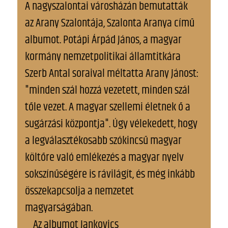
A nagyszalontai városházán bemutatták
az Arany Szalontája, Szalonta Aranya című
albumot. Potápi Árpád János, a magyar
kormány nemzetpolitikai államtitkára
Szerb Antal soraival méltatta Arany Jánost:
"minden szál hozzá vezetett, minden szál
tőle vezet. A magyar szellemi életnek ő a
sugárzási központja". Úgy vélekedett, hogy
a legválasztékosabb szókincsű magyar
költőre való emlékezés a magyar nyelv
sokszínűségére is rávilágít, és még inkább
összekapcsolja a nemzetet
magyarságában.
Az albumot Jankovics