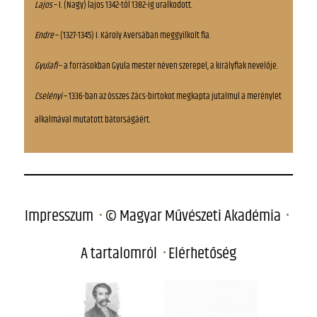
Lajos
– I. (Nagy) lajos 1342-től 1382-ig uralkodott.
Endre
– (1327-1345) I. Károly Aversában meggyilkolt fia.
Gyulafi
– a forrásokban Gyula mester néven szerepel, a királyfiak nevelője.
Cselényi
– 1336-ban az összes Zács-birtokot megkapta jutalmul a merénylet
alkalmával mutatott bátorságáért.
Impresszum
© Magyar Művészeti Akadémia
A tartalomról
Elérhetőség