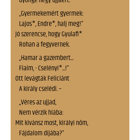
Gyönge négy ujjáért.
„Gyermekemért gyermek:
Lajos*, Endre*, halj meg!”
Jó szerencse, hogy Gyulafi*
Rohan a fegyvernek.
„Hamar a gazembert...
Fiaim, - Cselényi*...!”
Ott levágták Feliciánt
A király cselédi. –
„Véres az ujjad,
Nem vérzik hiába:
Mit kivánsz most, királyi nőm,
Fájdalom díjába?”