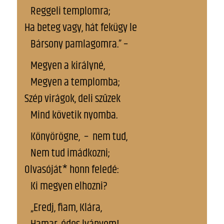
Reggeli templomra;
Ha beteg vagy, hát fekügy le
Bársony pamlagomra.” –
Megyen a királyné,
Megyen a templomba;
Szép virágok, deli szűzek
Mind követik nyomba.
Könyörögne, – nem tud,
Nem tud imádkozni;
Olvasóját* honn feledé:
Ki megyen elhozni?
„Eredj, fiam, Klára,