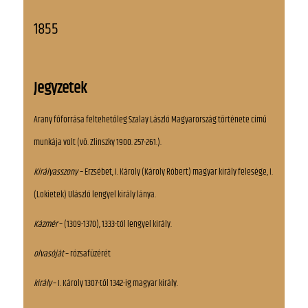
1855
Jegyzetek
Arany főforrása feltehetőleg Szalay László Magyarország története című
munkája volt (vö. Zlinszky 1900. 257-261.).
Királyasszony
– Erzsébet, I. Károly (Károly Róbert) magyar király felesége, I.
(Lokietek) Ulászló lengyel király lánya.
Kázmér
– (1309-1370), 1333-tól lengyel király.
olvasóját
– rózsafüzérét
király
– I. Károly 1307-től 1342-ig magyar király.