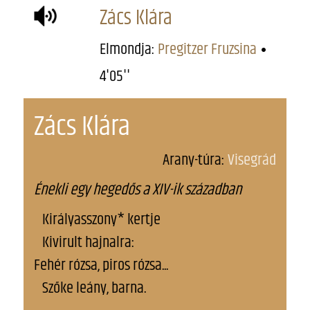
Zács Klára
Elmondja:
Pregitzer Fruzsina
4'05''
Zács Klára
Arany-túra:
Visegrád
Énekli egy hegedős a XIV-ik században
Királyasszony* kertje
Kivirult hajnalra:
Fehér rózsa, piros rózsa...
Szőke leány, barna.