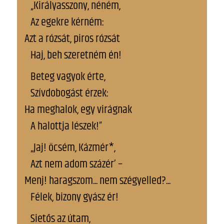
„Királyasszony, néném,
Az egekre kérném:
Azt a rózsát, piros rózsát
Haj, beh szeretném én!
Beteg vagyok érte,
Szívdobogást érzek:
Ha meghalok, egy virágnak
A halottja lészek!”
„Jaj! öcsém, Kázmér*,
Azt nem adom százér’ –
Menj! haragszom... nem szégyelled?...
Félek, bizony gyász ér!
Sietős az útam,