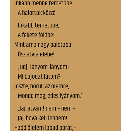
Inkább menne temetőbe
A halottak közzé.
Inkább temetőbe,
A fekete földbe:
Mint ama nagy palotába
Ősz atyja elébe!
„Hej! lányom, lányom!
Mi bajodat látom?
Jöszte, borúlj az ölemre,
Mondd meg, édes lyányom.”
„Jaj, atyám! nem – nem –
Jaj, hová kell lennem!
Hadd ölelem lábad porát, -