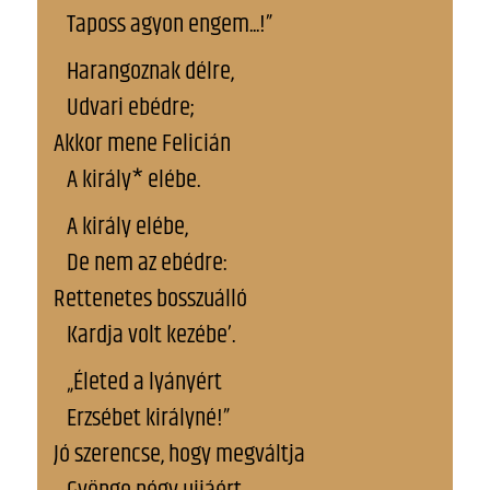
Taposs agyon engem...!”
Harangoznak délre,
Udvari ebédre;
Akkor mene Felicián
A király* elébe.
A király elébe,
De nem az ebédre:
Rettenetes bosszuálló
Kardja volt kezébe’.
„Életed a lyányért
Erzsébet királyné!”
Jó szerencse, hogy megváltja