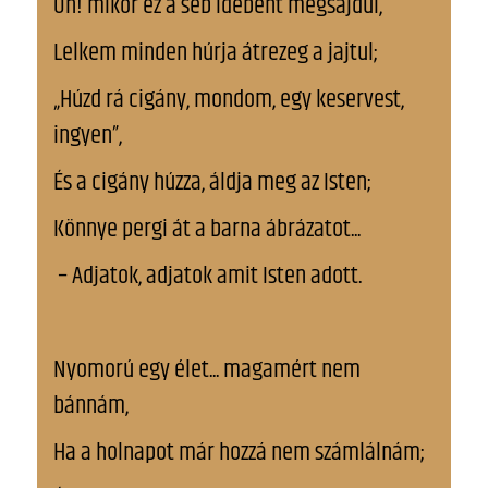
Oh! mikor ez a seb idebent megsajdul,
Lelkem minden húrja átrezeg a jajtul;
„Húzd rá cigány, mondom, egy keservest,
ingyen”,
És a cigány húzza, áldja meg az Isten;
Könnye pergi át a barna ábrázatot...
– Adjatok, adjatok amit Isten adott.
Nyomorú egy élet... magamért nem
bánnám,
Ha a holnapot már hozzá nem számlálnám;