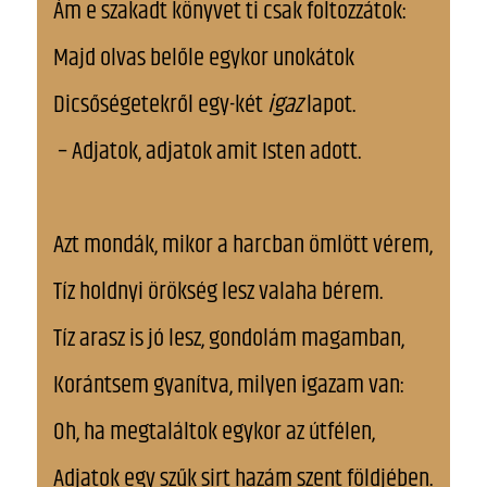
Ám e szakadt könyvet ti csak foltozzátok:
Majd olvas belőle egykor unokátok
Dicsőségetekről egy-két
igaz
lapot.
– Adjatok, adjatok amit Isten adott.
Azt mondák, mikor a harcban ömlött vérem,
Tíz holdnyi örökség lesz valaha bérem.
Tíz arasz is jó lesz, gondolám magamban,
Korántsem gyanítva, milyen igazam van:
Oh, ha megtaláltok egykor az útfélen,
Adjatok egy szűk sirt hazám szent földjében.