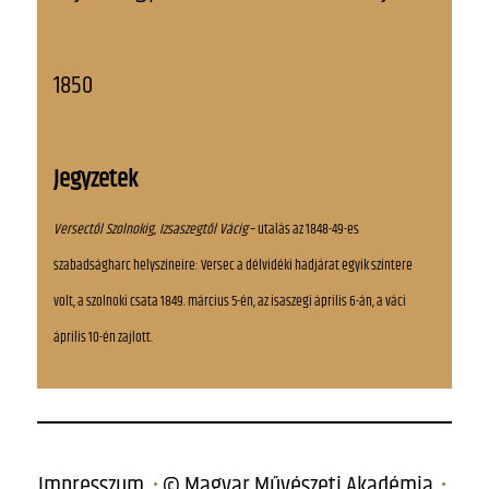
1850
Jegyzetek
Versectől Szolnokig, Izsaszegtől Vácig
– utalás az 1848-49-es
szabadságharc helyszíneire: Versec a délvidéki hadjárat egyik színtere
volt, a szolnoki csata 1849. március 5-én, az isaszegi április 6-án, a váci
április 10-én zajlott.
Impresszum
© Magyar Művészeti Akadémia