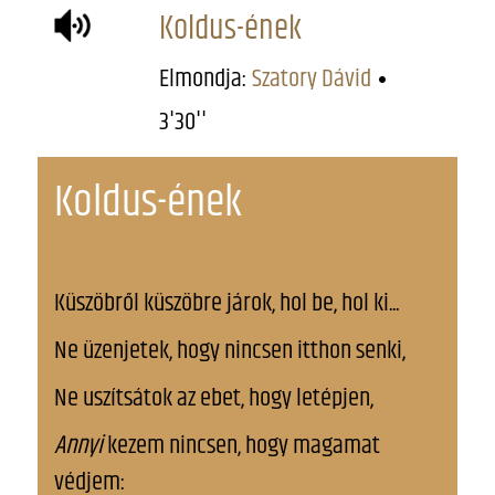
Koldus-ének
Elmondja:
Szatory Dávid
3'30''
Koldus-ének
Küszöbről küszöbre járok, hol be, hol ki...
Ne üzenjetek, hogy nincsen itthon senki,
Ne uszítsátok az ebet, hogy letépjen,
Annyi
kezem nincsen, hogy magamat
védjem: