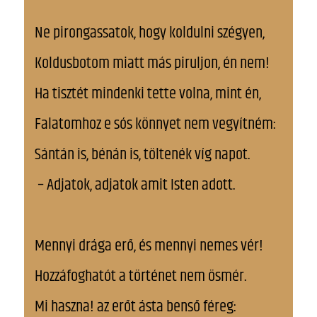
Ne pirongassatok, hogy koldulni szégyen,
Koldusbotom miatt más piruljon, én nem!
Ha tisztét mindenki tette volna, mint én,
Falatomhoz e sós könnyet nem vegyítném:
Sántán is, bénán is, töltenék víg napot.
– Adjatok, adjatok amit Isten adott.
Mennyi drága erő, és mennyi nemes vér!
Hozzáfoghatót a történet nem ösmér.
Mi haszna! az erőt ásta benső féreg: