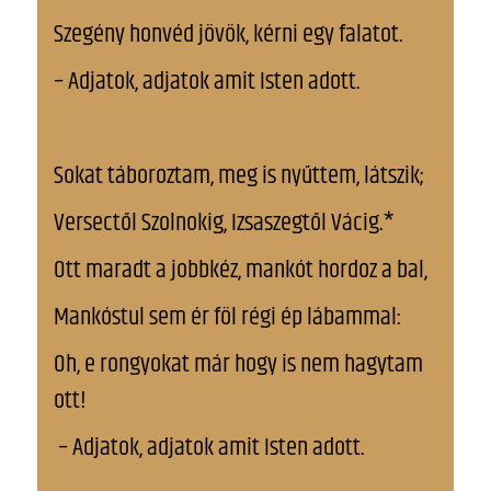
Szegény honvéd jövök, kérni egy falatot.
– Adjatok, adjatok amit Isten adott.
Sokat táboroztam, meg is nyűttem, látszik;
Versectől Szolnokig, Izsaszegtől Vácig.*
Ott maradt a jobbkéz, mankót hordoz a bal,
Mankóstul sem ér föl régi ép lábammal:
Oh, e rongyokat már hogy is nem hagytam
ott!
– Adjatok, adjatok amit Isten adott.