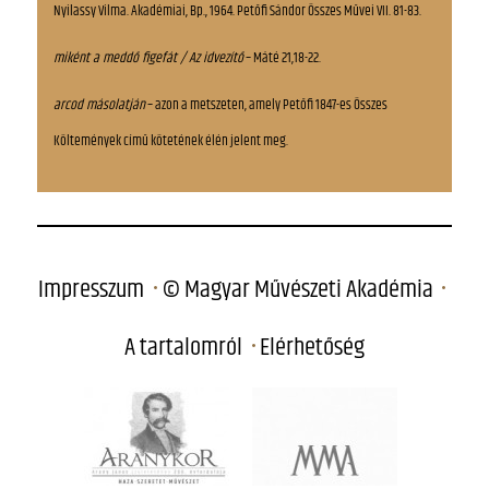
Nyilassy Vilma. Akadémiai, Bp., 1964. Petőfi Sándor Összes Művei VII. 81-83.
miként a meddő figefát / Az idvezítő
– Máté 21,18-22.
arcod másolatján
– azon a metszeten, amely Petőfi 1847-es Összes
Költemények című kötetének élén jelent meg.
Impresszum
© Magyar Művészeti Akadémia
A tartalomról
Elérhetőség