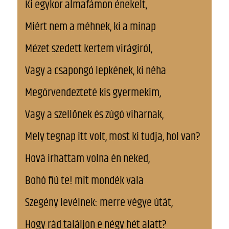
Ki egykor almafámon énekelt,
Miért nem a méhnek, ki a minap
Mézet szedett kertem virágiról,
Vagy a csapongó lepkének, ki néha
Megörvendezteté kis gyermekim,
Vagy a szellőnek és zúgó viharnak,
Mely tegnap itt volt, most ki tudja, hol van?
Hová irhattam volna én neked,
Bohó fiú te! mit mondék vala
Szegény levélnek: merre végye útát,
Hogy rád találjon e négy hét alatt?