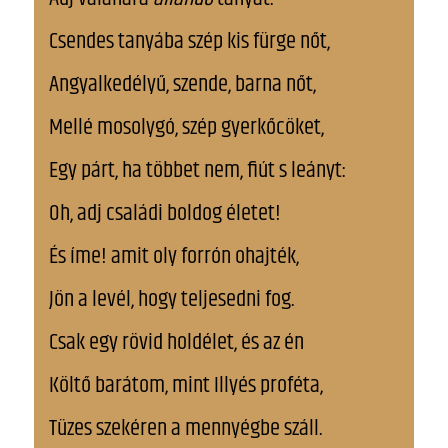
Csendes tanyába szép kis fürge nőt,
Angyalkedélyű, szende, barna nőt,
Mellé mosolygó, szép gyerkőcöket,
Egy párt, ha többet nem, fiút s leányt:
Oh, adj családi boldog életet!
És íme! amit oly forrón ohajték,
Jön a levél, hogy teljesedni fog.
Csak egy rövid holdélet, és az én
Költő barátom, mint Illyés proféta,
Tüzes szekéren a mennyégbe száll.