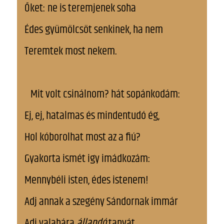
Őket: ne is teremjenek soha
Édes gyümölcsöt senkinek, ha nem
Teremtek most nekem.
Mit volt csinálnom? hát sopánkodám:
Ej, ej, hatalmas és mindentudó ég,
Hol kóborolhat most az a fiú?
Gyakorta ismét igy imádkozám:
Mennybéli isten, édes istenem!
Adj annak a szegény Sándornak immár
Adj valahára
állandó
tanyát.