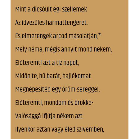
Mint a dicsőült égi szellemek
Az idvezűlés harmattengerét.
És elmerengek arcod másolatján,*
Mely néma, mégis annyit mond nekem,
Előteremti azt a tíz napot,
Midőn te, hű barát, hajlékomat
Megnépesítéd egy öröm-sereggel,
Előteremti, mondom és örökké-
Valósággá ifjítja nékem azt.
Ilyenkor aztán vágy éled szivemben,