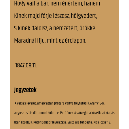
Hogy vajha bár, nem énértem, hanem
Kinek majd férje lészesz, hölgyedért,
S kinek dalolsz, a nemzetért, örökké
Maradnál ifju, mint ez érclapon.
1847.08.11.
Jegyzetek
A verses levelet, amely aztán prózára váltva folytatódik, Arany 1847.
augusztus 11-i dátummal küldte el Petőfinek. A szöveget a következő kiadás
után közöljük: Petőfi Sándor levelezése. Sajtó alá rendezte: Kiss József, V.