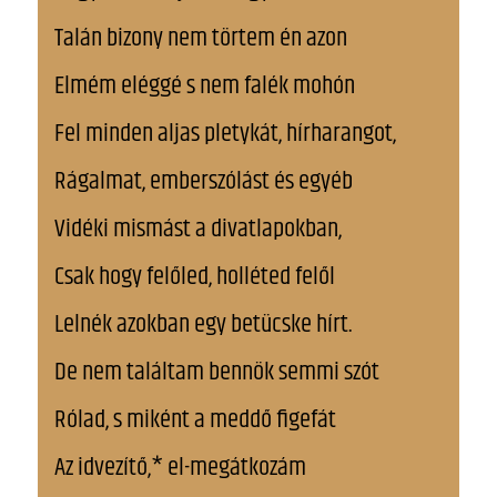
Talán bizony nem törtem én azon
Elmém eléggé s nem falék mohón
Fel minden aljas pletykát, hírharangot,
Rágalmat, emberszólást és egyéb
Vidéki mismást a divatlapokban,
Csak hogy felőled, holléted felől
Lelnék azokban egy betücske hírt.
De nem találtam bennök semmi szót
Rólad, s miként a meddő figefát
Az idvezítő,* el-megátkozám