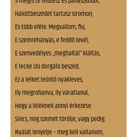
S mégis te feddesz és panaszkodol,
Halottbeszédet tartasz síromon,
És több eféle. Megvallom, fiu,
E szemrehányás, e feddő levél,
E szenvedélyes „meghaltál” kiáltás,
E lecke ízű dorgáló beszéd,
Ez a lelket leöntő nyakleves,
Ily megrohanva, ily váratlanul,
Hogy a léleknek annyi érkezése
Sincs, míg szemét törölje, vagy pedig
Nyálát lenyelje – meg kell vallanom,