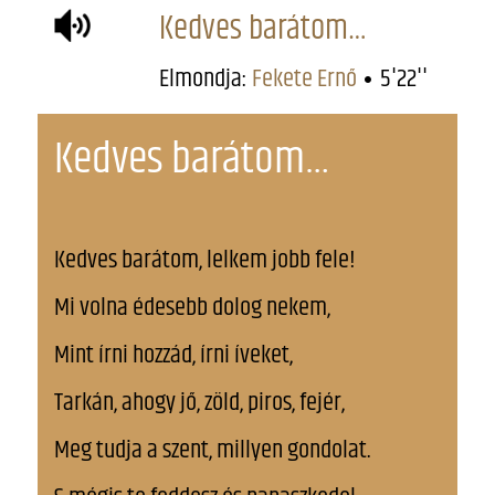
Kedves barátom…
Elmondja:
Fekete Ernő
5'22''
Kedves barátom…
Kedves barátom, lelkem jobb fele!
Mi volna édesebb dolog nekem,
Mint írni hozzád, írni íveket,
Tarkán, ahogy jő, zöld, piros, fejér,
Meg tudja a szent, millyen gondolat.