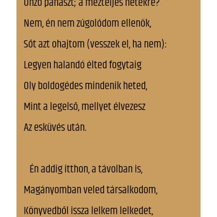
Önző panaszt; a mézteljes hetekre?
Nem, én nem zúgolódom ellenök,
Sőt azt ohajtom (vesszek el, ha nem):
Legyen halandó élted fogytaig
Oly boldogédes mindenik heted,
Mint a legelső, mellyet élvezesz
Az esküvés után.
Én addig itthon, a távolban is,
Magányomban veled társalkodom,
Könyvedből issza lelkem lelkedet,