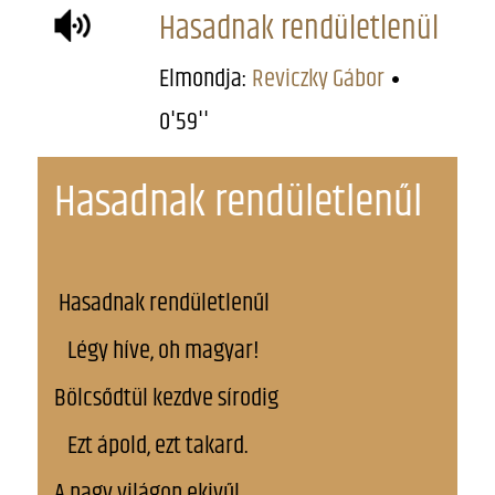
Hasadnak rendületlenül
Elmondja:
Reviczky Gábor
0'59''
Hasadnak rendületlenűl
Hasadnak rendületlenűl
Légy híve, oh magyar!
Bölcsődtül kezdve sírodig
Ezt ápold, ezt takard.
A nagy világon ekivűl