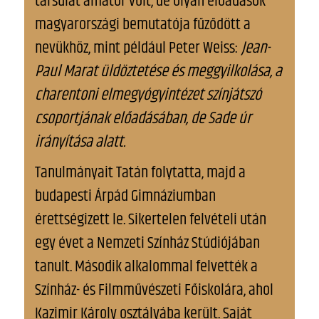
társulat amatőr volt, de olyan előadások
magyarországi bemutatója fűződött a
nevükhöz, mint például Peter Weiss:
Jean-
Paul Marat üldöztetése és meggyilkolása, a
charentoni elmegyógyintézet színjátszó
csoportjának előadásában, de Sade úr
irányítása alatt.
Tanulmányait Tatán folytatta, majd a
budapesti Árpád Gimnáziumban
érettségizett le. Sikertelen felvételi után
egy évet a Nemzeti Színház Stúdiójában
tanult. Második alkalommal felvették a
Színház- és Filmművészeti Főiskolára, ahol
Kazimir Károly osztályába került. Saját