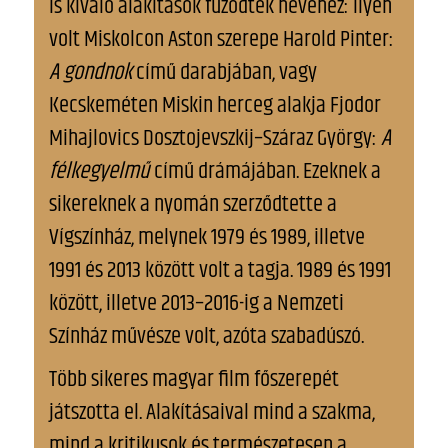
is kiváló alakítások fűződtek nevéhez: ilyen
volt Miskolcon Aston szerepe Harold Pinter:
A gondnok
című darabjában, vagy
Kecskeméten Miskin herceg alakja Fjodor
Mihajlovics Dosztojevszkij–Száraz György:
A
félkegyelmű
című drámájában. Ezeknek a
sikereknek a nyomán szerződtette a
Vígszínház, melynek 1979 és 1989, illetve
1991 és 2013 között volt a tagja. 1989 és 1991
között, illetve 2013–2016-ig a Nemzeti
Színház művésze volt, azóta szabadúszó.
Több sikeres magyar film főszerepét
játszotta el. Alakításaival mind a szakma,
mind a kritikusok és természetesen a