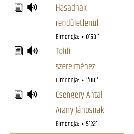
Hasadnak
rendületlenül
Elmondja:
0'59''
Toldi
szerelméhez
Elmondja:
1'08''
Csengery Antal
Arany Jánosnak
Elmondja:
5'22''