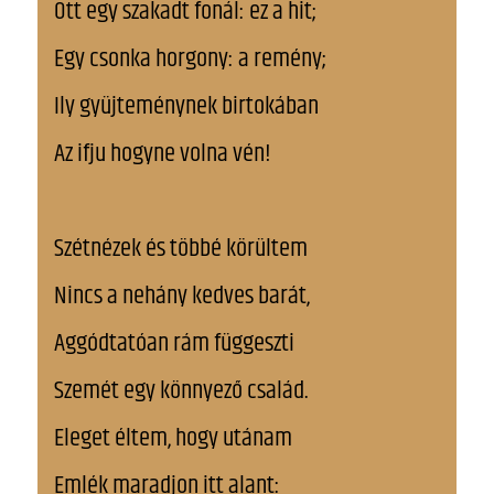
Ott egy szakadt fonál: ez a hit;
Egy csonka horgony: a remény;
Ily gyüjteménynek birtokában
Az ifju hogyne volna vén!
Szétnézek és többé körültem
Nincs a nehány kedves barát,
Aggódtatóan rám függeszti
Szemét egy könnyező család.
Eleget éltem, hogy utánam
Emlék maradjon itt alant: