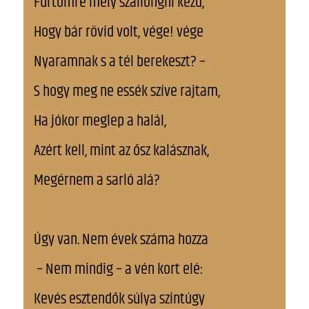
Fürtömre mely szállongni kezd,
Hogy bár rövid volt, vége! vége
Nyaramnak s a tél berekeszt? –
S hogy meg ne essék szíve rajtam,
Ha jókor meglep a halál,
Azért kell, mint az ősz kalásznak,
Megérnem a sarló alá?
Úgy van. Nem évek száma hozza
– Nem mindig – a vén kort elé:
Kevés esztendők súlya szintúgy