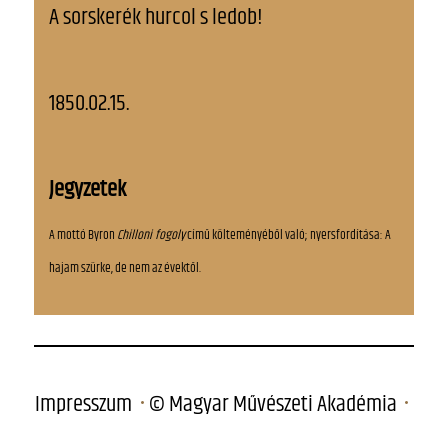
A sorskerék hurcol s ledob!
1850.02.15.
Jegyzetek
A mottó Byron
Chilloni fogoly
című költeményéből való; nyersfordítása: A
hajam szürke, de nem az évektől.
Impresszum
© Magyar Művészeti Akadémia