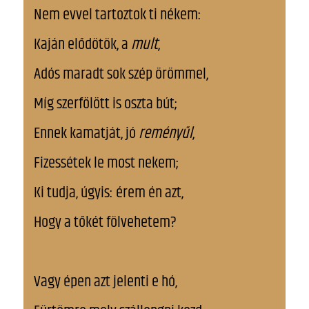
Nem evvel tartoztok ti nékem:
Kaján elődötök, a
mult
,
Adós maradt sok szép örömmel,
Míg szerfölött is oszta bút;
Ennek kamatját, jó
reményűl
,
Fizessétek le most nekem;
Ki tudja, úgyis: érem én azt,
Hogy a tőkét fölvehetem?
Vagy épen azt jelenti e hó,