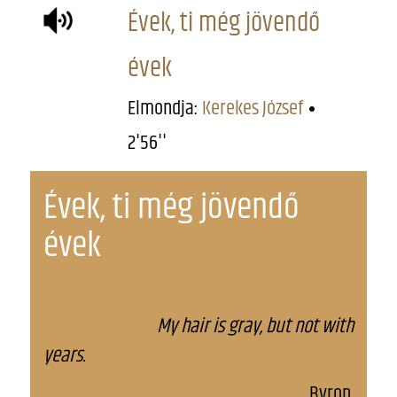
Évek, ti még jövendő
évek
Elmondja:
Kerekes József
2'56''
Évek, ti még jövendő
évek
My hair is gray, but not with
years.
Byron