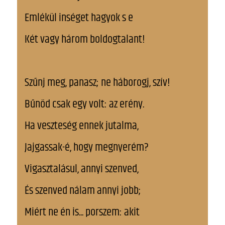
Emlékül inséget hagyok s e
Két vagy három boldogtalant!
Szűnj meg, panasz; ne háborogj, szív!
Bűnöd csak egy volt: az erény.
Ha veszteség ennek jutalma,
Jajgassak-é, hogy megnyerém?
Vigasztalásul, annyi szenved,
És szenved nálam annyi jobb;
Miért ne én is... porszem: akit