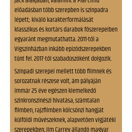
Jack alakjában, valamint a
Piaf
című
előadásban több szerepben is színpadra
lépett; kiváló karakterformálását
klasszikus és kortárs darabok főszerepeiben
egyaránt megmutathatta. 2011-től a
Vígszínházban inkább epizódszerepekben
tűnt fel. 2017-től szabadúszóként dolgozik.
Színpadi szerepei mellett több filmnek és
sorozatnak részese volt, ám pályáján
immár 25 éve egészen kiemelkedő
szinkronszínészi hivatása, számtalan
filmben, rajzfilmben kölcsönzi hangját
külföldi művészeknek, alapvetően vígjátéki
szerepekben, Jim Carrey állandó magyar