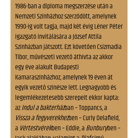
1986-ban a diploma megszerzése után a
Nemzeti Színházhoz szerződött, amelynek
1990-ig volt tagja, majd két évig Léner Péter
igazgató invitálására a József Attila
Színházban játszott. Ezt követően Csizmadia
Tibor, művészeti vezető áthívta az akkor
egy éve alakult Budapesti
Kamaraszínházhoz, amelynek 19 éven át
egyik vezető színésze lett. Legnagyobb és
legemlékezetesebb szerepeit ekkor kapta:
az
Indul a bakterház
ban – Toppancs, a
Vissza a fegyverekhez
ben – Curly Delafield,
a
Vértestvérek
ben – Eddie, a
Bunbury
ben –