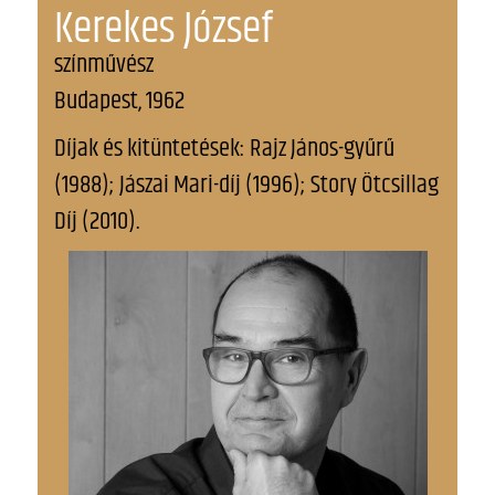
Kerekes József
színművész
Budapest, 1962
Díjak és kitüntetések: Rajz János-gyűrű
(1988); Jászai Mari-díj (1996); Story Ötcsillag
Díj (2010).