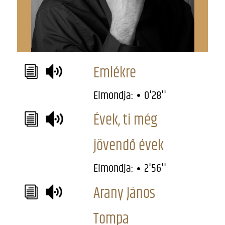
Emlékre
Elmondja:
0'28''
Évek, ti még
jövendő évek
Elmondja:
2'56''
Arany János
Tompa