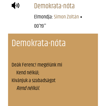
Demokrata-nóta
Elmondja:
Simon Zoltán
00'19''
Demokrata-nóta
Deák Ferenc! megélünk mi
Kend nélkül;
Kívánjuk a szabadságot
Rend nélkül.