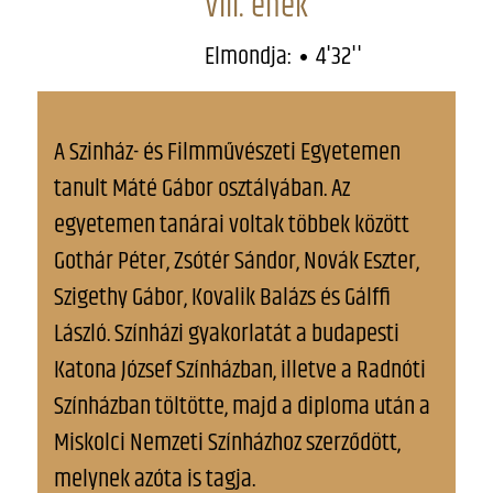
VIII. ének
Elmondja:
4'32''
A Szinház- és Filmművészeti Egyetemen
tanult Máté Gábor osztályában. Az
egyetemen tanárai voltak többek között
Gothár Péter, Zsótér Sándor, Novák Eszter,
Szigethy Gábor, Kovalik Balázs és Gálffi
László. Színházi gyakorlatát a budapesti
Katona József Színházban, illetve a Radnóti
Színházban töltötte, majd a diploma után a
Miskolci Nemzeti Színházhoz szerződött,
melynek azóta is tagja.