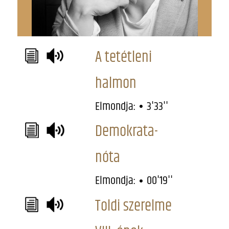
A tetétleni
halmon
Elmondja:
3'33''
Demokrata-
nóta
Elmondja:
00'19''
Toldi szerelme