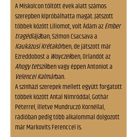
A Miskolcon töltött évek alatt számos
szerepben kipróbálhatta magát. Játszott
többek között Liliomot, volt Ádám az
Ember
tragédiájá
ban, Szimon Csacsava a
Kaukázusi Krétakör
ben, de játszott már
Ezreddobost a
Woyczek
ben, Orlandót az
Ahogy tetszik
ben vagy éppen Antoniot a
Velencei Kalmár
ban.
A színházi szerepek mellett együtt forgatott
többek között Antal Nimróddal, Gothár
Péterrel, illetve Mundruczó Kornéllal,
rádióban pedig több alkalommal dolgozott
már Markovits Ferenccel is.