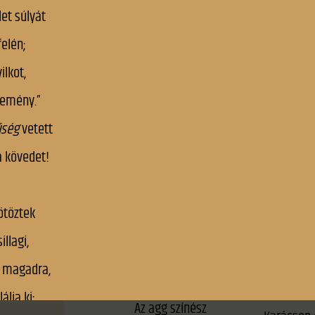
A vén gulyás
kongressz
temetése
Görgei* Arthur
A vigasztaló
leányána
A világ
A walesi bárdok
Hasadnak
Agio-világ
rendületl
Ágnes asszony
Híd-avatá
Aisthesis
Hírlap-áru
Álom – való
Honnan é
Április 14-én
János pap
Az „Üstökös”-nek
Juliska e
Az 1869-i választások
Juliska sí
Az agg színész