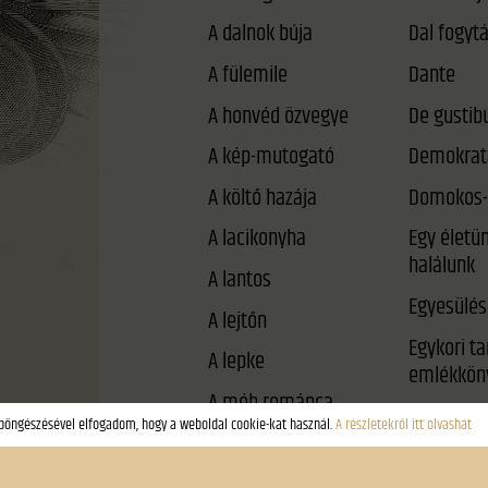
A dalnok búja
A fülemile
Dante
A honvéd özvegye
De gustib
A kép-mutogató
Demokrat
A költő hazája
Domokos-
A lacikonyha
Egy életü
halálunk
A lantos
Egyesülés
A lejtőn
Egykori t
A lepke
emlékkön
A méh románca
Éjféli párb
A néma háború
Él-e még a
A rab gólya