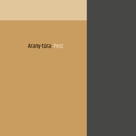
Ősszel
ra
Őszikék
Párviadal
Plevna
ti ligetről
Ráchel siralma
Rákócziné
Reményem
még jövendő
Rendületlenül
Rozgonyiné
1850)
Sejtelem (1881)
1881)
Sejtelem (1882)
Széchenyi emlékezete
k a Béke-