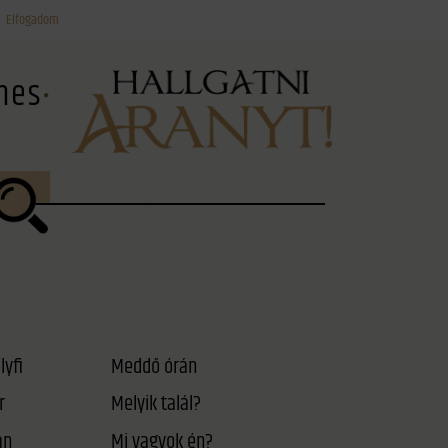
Elfogadom
ínes
lyfi
Meddő órán
r
Melyik talál?
án
Mi vagyok én?