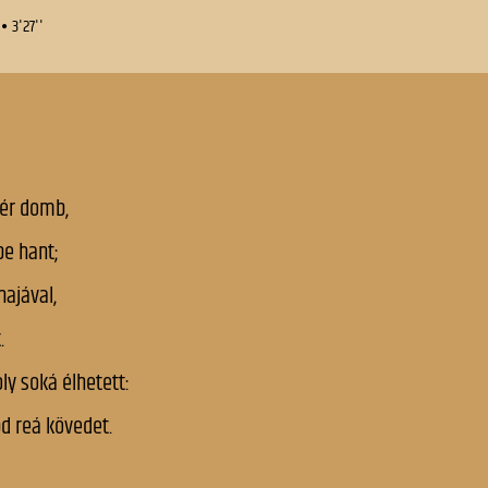
Eldorádó
A rablelkek
Emléklap
A régi panasz
Emlékre
A rodostói temető
Emlények
A sors húmora
Ének a pes
A szájasok
Epilogus
A szegény jobbágy
Erdély
A tetétleni halmon
Évek, ti 
évek
A tölgyek alatt
Évnapra (
A tudós macskája
Évnapra (
A varró leányok
Fiamnak
A vén gulyás
Gondolato