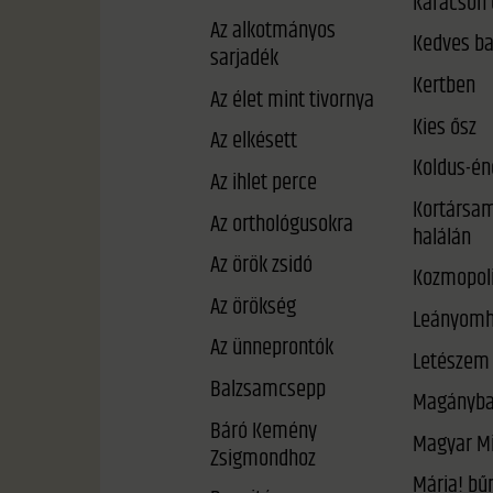
Karácson 
Az alkotmányos
Kedves b
sarjadék
Kertben
Az élet mint tivornya
Kies ősz
Az elkésett
Koldus-én
Az ihlet perce
Kortársam
Az orthológusokra
halálán
Az örök zsidó
Kozmopoli
Az örökség
Leányomh
Az ünneprontók
Letészem 
Balzsamcsepp
Magányb
Báró Kemény
Magyar Mi
Zsigmondhoz
Mária! bűneid meg