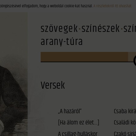
böngészésével elfogadom, hogy a weboldal cookie-kat használ.
A részletekről itt olvashat
szövegek
színészek
sz
arany-túra
Versek
„A hazáról”
Csaba kirá
[Ha álom ez élet…]
Családi kö
A csillag-hulláskor
Czakó sírj