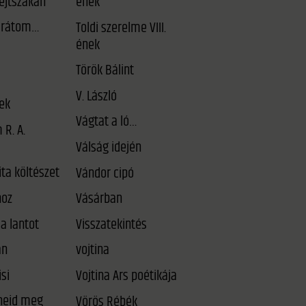
éjtszakán
ének
arátom…
Toldi szerelme VIII.
ének
Török Bálint
V. László
ek
Vágtat a ló…
 R. A.
Válság idején
ta költészet
Vándor cipó
oz
Vásárban
a lantot
Visszatekintés
an
vojtina
si
Vojtina Ars poétikája
Vörös Rébék