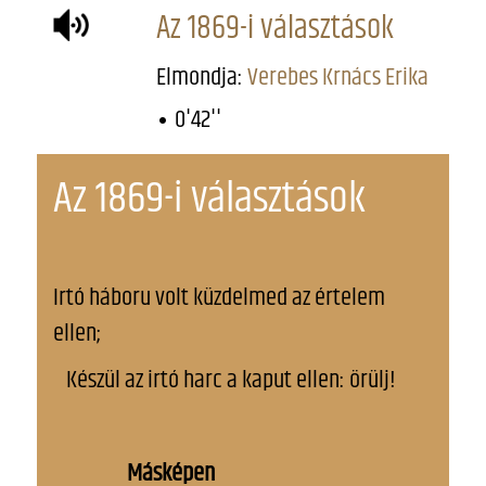
Az 1869-i választások
Elmondja:
Verebes Krnács Erika
0'42''
Az 1869-i választások
Irtó háboru volt küzdelmed az értelem
ellen;
Készül az irtó harc a kaput ellen: örülj!
Másképen