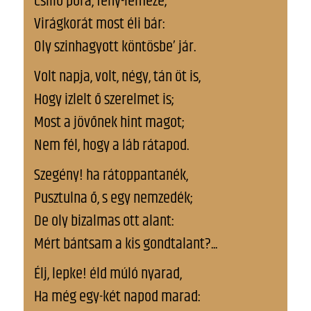
Csilló pora, fény-lemeze;
Virágkorát most éli bár:
Oly szinhagyott köntösbe’ jár.
Volt napja, volt, négy, tán öt is,
Hogy izlelt ő szerelmet is;
Most a jövőnek hint magot;
Nem fél, hogy a láb rátapod.
Szegény! ha rátoppantanék,
Pusztulna ő, s egy nemzedék;
De oly bizalmas ott alant:
Mért bántsam a kis gondtalant?...
Élj, lepke! éld múló nyarad,
Ha még egy-két napod marad: