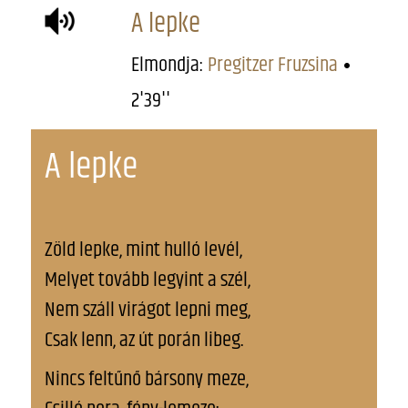
A lepke
Elmondja:
Pregitzer Fruzsina
2'39''
A lepke
Zöld lepke, mint hulló levél,
Melyet tovább legyint a szél,
Nem száll virágot lepni meg,
Csak lenn, az út porán libeg.
Nincs feltűnő bársony meze,