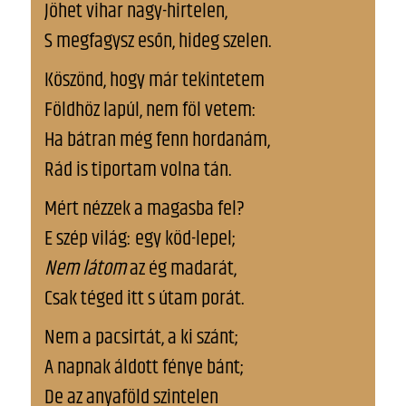
Jöhet vihar nagy-hirtelen,
S megfagysz esőn, hideg szelen.
Köszönd, hogy már tekintetem
Földhöz lapúl, nem föl vetem:
Ha bátran még fenn hordanám,
Rád is tiportam volna tán.
Mért nézzek a magasba fel?
E szép világ: egy köd-lepel;
Nem látom
az ég madarát,
Csak téged itt s útam porát.
Nem a pacsirtát, a ki szánt;
A napnak áldott fénye bánt;
De az anyaföld szintelen