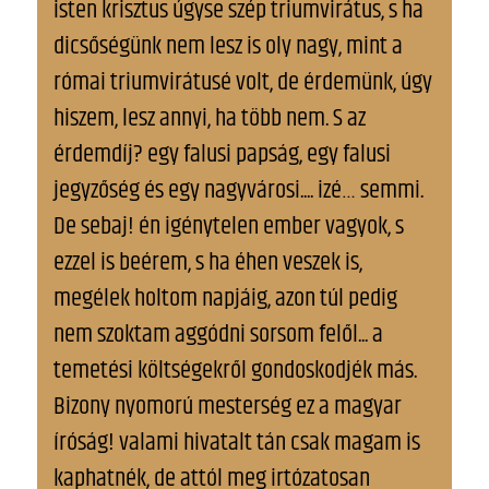
isten krisztus úgyse szép triumvirátus, s ha
dicsőségünk nem lesz is oly nagy, mint a
római triumvirátusé volt, de érdemünk, úgy
hiszem, lesz annyi, ha több nem. S az
érdemdíj? egy falusi papság, egy falusi
jegyzőség és egy nagyvárosi.... izé… semmi.
De sebaj! én igénytelen ember vagyok, s
ezzel is beérem, s ha éhen veszek is,
megélek holtom napjáig, azon túl pedig
nem szoktam aggódni sorsom felől... a
temetési költségekről gondoskodjék más.
Bizony nyomorú mesterség ez a magyar
íróság! valami hivatalt tán csak magam is
kaphatnék, de attól meg irtózatosan