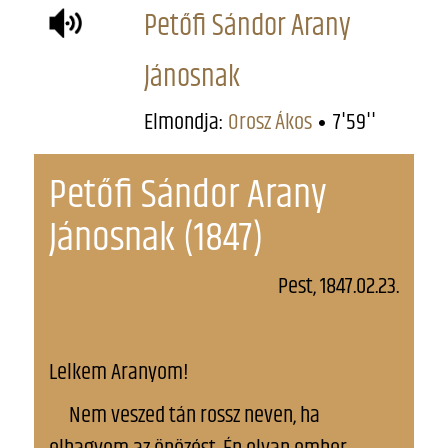
Petőfi Sándor Arany
Jánosnak
Elmondja:
Orosz Ákos
7'59''
Petőfi Sándor Arany
Jánosnak (1847)
Pest, 1847.02.23.
Lelkem Aranyom!
Nem veszed tán rossz neven, ha