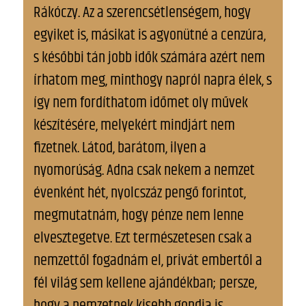
Rákóczy. Az a szerencsétlenségem, hogy
egyiket is, másikat is agyonütné a cenzúra,
s későbbi tán jobb idők számára azért nem
írhatom meg, minthogy napról napra élek, s
így nem fordíthatom időmet oly művek
készítésére, melyekért mindjárt nem
fizetnek. Látod, barátom, ilyen a
nyomorúság. Adna csak nekem a nemzet
évenként hét, nyolcszáz pengő forintot,
megmutatnám, hogy pénze nem lenne
elvesztegetve. Ezt természetesen csak a
nemzettől fogadnám el, privát embertől a
fél világ sem kellene ajándékban; persze,
hogy a nemzetnek kisebb gondja is