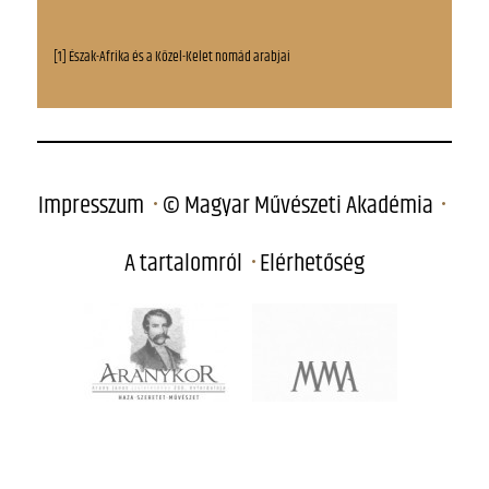
[1] Észak-Afrika és a Közel-Kelet nomád arabjai
Impresszum
© Magyar Művészeti Akadémia
A tartalomról
Elérhetőség