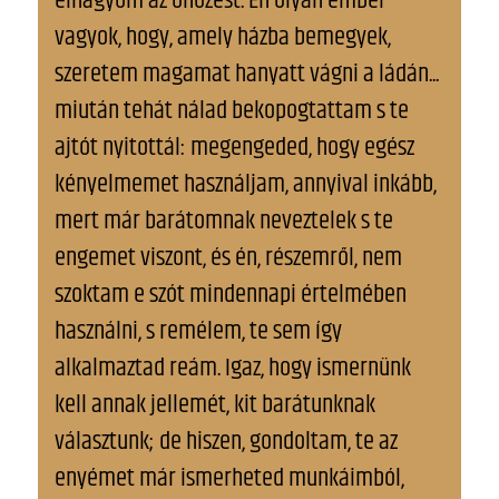
elhagyom az önözést. Én olyan ember
vagyok, hogy, amely házba bemegyek,
szeretem magamat hanyatt vágni a ládán...
miután tehát nálad bekopogtattam s te
ajtót nyitottál: megengeded, hogy egész
kényelmemet használjam, annyival inkább,
mert már barátomnak neveztelek s te
engemet viszont, és én, részemről, nem
szoktam e szót mindennapi értelmében
használni, s remélem, te sem így
alkalmaztad reám. Igaz, hogy ismernünk
kell annak jellemét, kit barátunknak
választunk; de hiszen, gondoltam, te az
enyémet már ismerheted munkáimból,