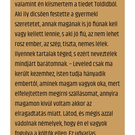
valamint én kiismertem a tiedet Toldidból.
Aki ily dicsően festette a gyermeki
szeretetet, annak magának is jó fiúnak kell
vagy kellett lennie, s aki jó fiú, az nem lehet
rosz ember, az szép, tiszta, nemes lélek.
Ilyennek tartalak téged, s ezért neveztelek
mindjárt barátomnak. – Leveled csak ma
kerűlt kezemhez, isten tudja hányadik
embertől, aminek magam vagyok oka, mert
elfelejtettem megírni szállásomat, annyira
magamon kívül voltam akkor az
elragadtatás miatt. Látod, és mégis azzal
vádolnak némelyek, hogy én el vagyok
fogulva a költők ellen. Ez udvarias