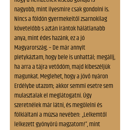
nagyobb, mint ilyesmire csak gondolni is.
Nincs a földön gyermekeitől zsarnokilag
követelőbb s aztán irántok hálátlanabb
anya, mint édes hazánk, ez a jó
Magyarország. – De már annyit
pletykáztam, hogy bele is unhattál; megállj,
ha arra a tájra vetődöm, majd kibeszéljük
magunkat. Meglehet, hogy a jövő nyáron
Erdélybe utazom; akkor semmi esetre sem
mulasztalak el meglátogatni. Úgy
szeretnélek már látni, és megölelni és
fölkiáltani a múzsa nevében: „Lelkemtől
lelkezett gyönyörű magzatom!”, mint