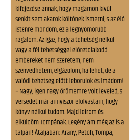
kifejezése annak, hogy magamon kívül
senkit sem akarok költőnek ismerni, s az élő
istenre mondom, ez a legnyomorúbb
rágalom. Az igaz, hogy a tehetség nélkül
vagy a fél tehetséggel előretolakodó
embereket nem szeretem, nem
szenvedhetem, elgázolom, ha lehet, de a
valódi tehetség előtt leborulok és imádom!
– Nagy, igen nagy örömemre volt leveled, s
versedet már annyiszor elolvastam, hogy
könyv nélkül tudom. Majd leírom és
elküldöm Tompának. Legény ám még az is a
talpán! Átaljában: Arany, Petőfi, Tompa,