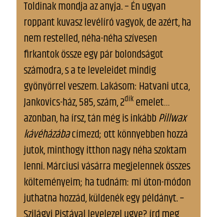
Toldinak mondja az anyja. – Én ugyan
roppant kuvasz levélíró vagyok, de azért, ha
nem restelled, néha-néha szívesen
firkantok össze egy pár bolondságot
számodra, s a te leveleidet mindig
gyönyörrel veszem. Lakásom: Hatvani utca,
dik
Jankovics-ház, 585, szám, 2
emelet…
azonban, ha írsz, tán még is inkább
Pillwax
kávéházába
címezd; ott könnyebben hozzá
jutok, minthogy itthon nagy néha szoktam
lenni. Márciusi vásárra megjelennek összes
költeményeim; ha tudnám: mi úton-módon
juthatna hozzád, küldenék egy példányt. –
Szilágyi Pistával levelezel ugye? írd meg