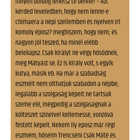
milyen boldog lehetsz te benne! – Azt
kérded leveledben, hogy nem lenne-e
chimaera a népi szellemben és nyelven írt
komoly éposz? meghiszem, hogy nem; és
nagyon jól teszed, ha minél elébb
belekapsz. Csak királyt ne végy hősödnek,
még Mátyást se. Ez is király volt, s egyik
kutya, másik eb. Ha már a szabadság
eszméit nem olthatjuk szabadon a népbe,
legalább a szolgaság képeit ne tartsuk
szeme elé, mégpedig a szolgaságnak a
költészet színeivel kellemessé, vonzóvá
festett képeit. Nekem ily eposz már régi
eszmém, hőseim Trencséni Csák Máté és