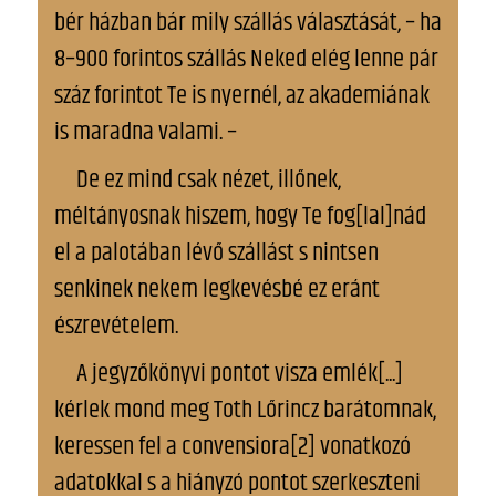
bér házban bár mily szállás választását, – ha
8–900 forintos szállás Neked elég lenne pár
száz forintot Te is nyernél, az akademiának
is maradna valami. –
De ez mind csak nézet, illőnek,
méltányosnak hiszem, hogy Te fog[lal]nád
el a palotában lévő szállást s nintsen
senkinek nekem legkevésbé ez eránt
észrevételem.
A jegyzőkönyvi pontot visza emlék[...]
kérlek mond meg Toth Lőrincz barátomnak,
keressen fel a convensiora[2] vonatkozó
adatokkal s a hiányzó pontot szerkeszteni