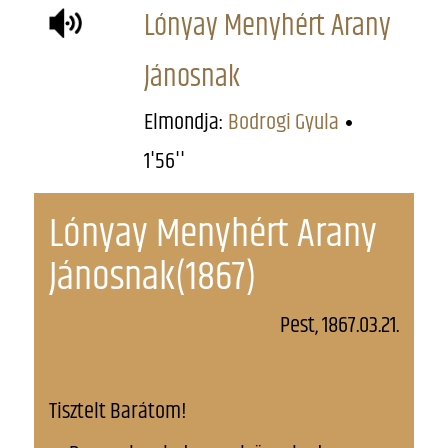
Lónyay Menyhért Arany
Jánosnak
Elmondja:
Bodrogi Gyula
1'56''
Lónyay Menyhért Arany
Jánosnak(1867)
Pest, 1867.03.21.
Tisztelt Barátom!