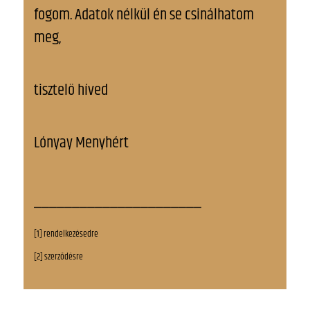
fogom. Adatok nélkül én se csinálhatom
meg,
tisztelö híved
Lónyay Menyhért
______________________
[1] rendelkezésedre
[2] szerződésre