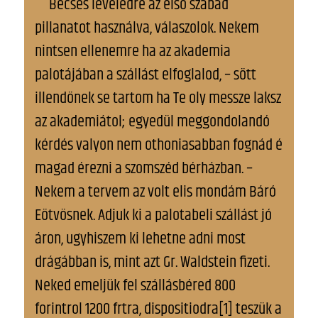
Becses leveledre az elsö szabad
pillanatot használva, válaszolok. Nekem
nintsen ellenemre ha az akademia
palotájában a szállást elfoglalod, – sött
illendönek se tartom ha Te oly messze laksz
az akademiátol; egyedül meggondolandó
kérdés valyon nem othoniasabban fognád é
magad érezni a szomszéd bérházban. –
Nekem a tervem az volt elis mondám Báró
Eötvösnek. Adjuk ki a palotabeli szállást jó
áron, ugyhiszem ki lehetne adni most
drágábban is, mint azt Gr. Waldstein fizeti.
Neked emeljük fel szállásbéred 800
forintrol 1200 frtra, dispositiodra[1] teszük a