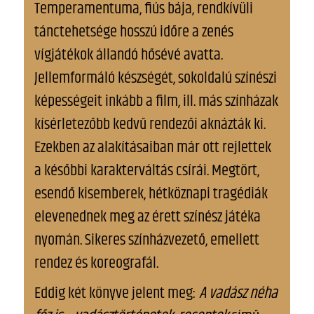
Temperamentuma, fiús bája, rendkívüli
tánctehetsége hosszú időre a zenés
vígjátékok állandó hősévé avatta.
Jellemformáló készségét, sokoldalú színészi
képességeit inkább a film, ill. más színházak
kísérletezőbb kedvű rendezői aknázták ki.
Ezekben az alakításaiban már ott rejlettek
a későbbi karakterváltás csírái. Megtört,
esendő kisemberek, hétköznapi tragédiák
elevenednek meg az érett színész játéka
nyomán. Sikeres színházvezető, emellett
rendez és koreografál.
Eddig két könyve jelent meg:
A vadász néha