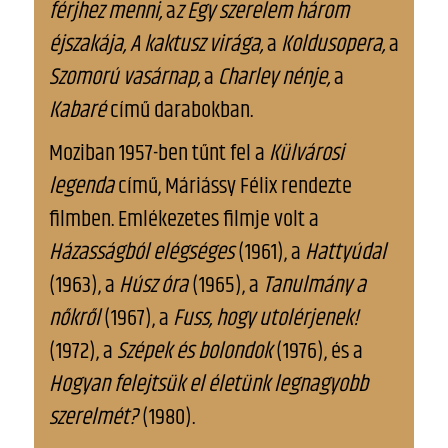
férjhez menni,
a
z Egy szerelem három
éjszakája, A kaktusz virága,
a
Koldusopera,
a
Szomorú vasárnap,
a
Charley nénje,
a
Kabaré
című darabokban.
Moziban 1957-ben tűnt fel a
Külvárosi
legenda
című, Máriássy Félix rendezte
filmben. Emlékezetes filmje volt a
Házasságból elégséges
(1961), a
Hattyúdal
(1963), a
Húsz óra
(1965), a
Tanulmány a
nőkről
(1967), a
Fuss, hogy utolérjenek!
(1972), a
Szépek és bolondok
(1976), és a
Hogyan felejtsük el életünk legnagyobb
szerelmét?
(1980).