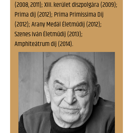
(2008, 2011); XIII. kerület díszpolgára (2009);
Prima díj (2012); Prima Primissima Díj
(2012); Arany Medál Életműdíj (2012);
Szenes Iván Életműdíj (2013);
Amphiteátrum díj (2014).