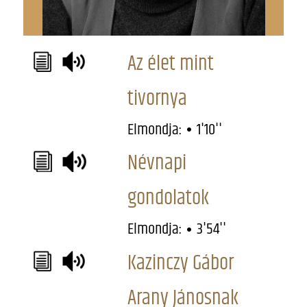
Az élet mint
tivornya
Elmondja:
1'10''
Névnapi
gondolatok
Elmondja:
3'54''
Kazinczy Gábor
Arany Jánosnak