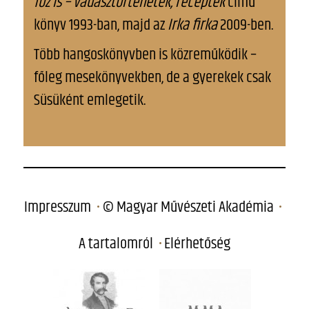
főz is – vadásztörténetek, receptek
című
könyv 1993-ban, majd az
Irka firka
2009-ben.
Több hangoskönyvben is közreműködik –
főleg mesekönyvekben, de a gyerekek csak
Süsüként emlegetik.
Impresszum
© Magyar Művészeti Akadémia
A tartalomról
Elérhetőség