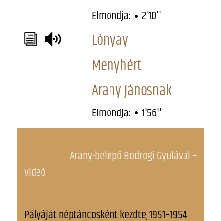
Elmondja:
2'10''
Lónyay
Menyhért
Arany Jánosnak
Elmondja:
1'56''
Arany-belépő Bodrogi Gyulával –
videó
Pályáját néptáncosként kezdte, 1951–1954