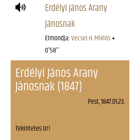
Erdélyi János Arany
Jánosnak
Elmondja:
Vecsei H. Miklós
0'58''
Erdélyi János Arany
Jánosnak (1847)
Pest, 1847.01.23.
Tekintetes Ur!