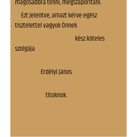
magosabbra tenni, megszaporítani.
Ezt jelentve, amazt kérve egész
tisztelettel vagyok Önnek
kész köteles
szolgája
Erdélyi János
titoknok.