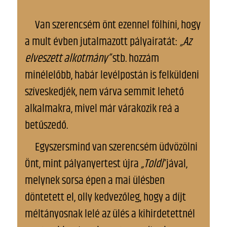
Van szerencsém önt ezennel fölhíni, hogy
a mult évben jutalmazott pályairatát:
„Az
elveszett alkotmány”
stb. hozzám
minélelőbb, habár levélpostán is felküldeni
szíveskedjék, nem várva semmit lehető
alkalmakra, mivel már várakozik reá a
betűszedő.
Egyszersmind van szerencsém üdvözölni
Önt, mint pályanyertest újra
„Toldi
”jával,
melynek sorsa épen a mai ülésben
döntetett el, olly kedvezőleg, hogy a díjt
méltányosnak lelé az ülés a kihirdetettnél