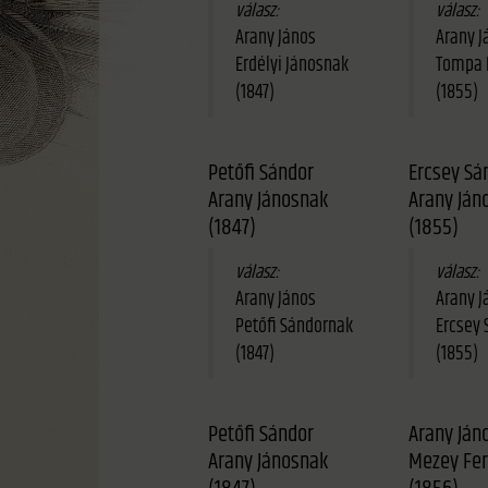
válasz:
válasz:
Arany János
Arany 
Erdélyi Jánosnak
Tompa 
(1847)
(1855)
Petőfi Sándor
Ercsey Sá
Arany Jánosnak
Arany Ján
(1847)
(1855)
válasz:
válasz:
Arany János
Arany 
Petőfi Sándornak
Ercsey
(1847)
(1855)
Petőfi Sándor
Arany Ján
Arany Jánosnak
Mezey Fe