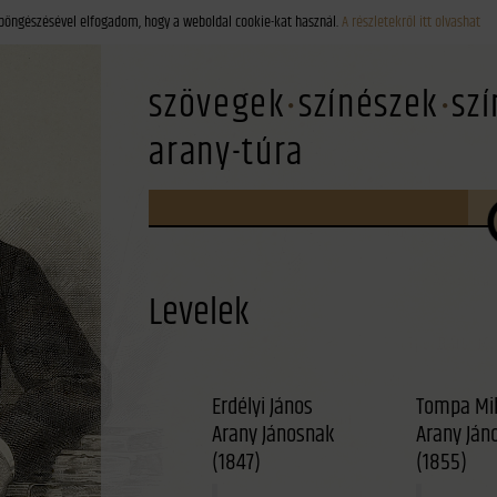
böngészésével elfogadom, hogy a weboldal cookie-kat használ.
A részletekről itt olvashat
szövegek
színészek
sz
arany-túra
Levelek
Erdélyi János
Tompa Mi
Arany Jánosnak
Arany Ján
(1847)
(1855)