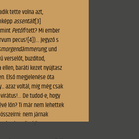
Lónyay Menyhértnek
(1867)
János
válasz:
ózsefnek
Lónyay Menyhért
Arany Jánosnak
(1867)
os
olynak
Arany János
Wenckheim Bélának
(1867)
ároly
válasz:
Jánosnak
Wenckheim Béla
Arany Jánosnak
(1867)
l