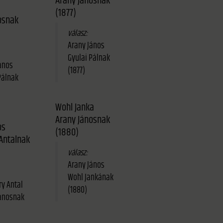
Arany Jánosnak
l
(1877)
osnak
válasz:
Arany János
Gyulai Pálnak
János
(1877)
Pálnak
Wohl Janka
Arany Jánosnak
os
(1880)
Antalnak
válasz:
Arany János
Wohl Jankának
ry Antal
(1880)
Jánosnak