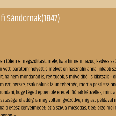
Arany Jánosnak
(1847)
Arany Ján
válasz:
Ercsey Sá
Arany János
(1857)
Petőfi Sándornak
(1847)
Tompa Mi
Arany Ján
(1858)
Petőfi Sándor
Arany Jánosnak
válasz:
(1848)
Arany 
Tompa 
válasz:
(1858)
Arany János
Petőfi Sándornak
(1848)
Lévay Józ
Arany Ján