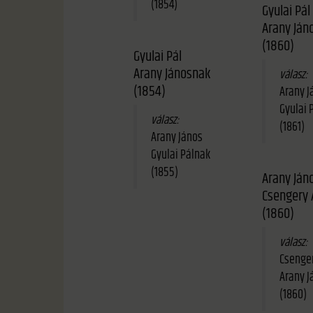
(1854)
Gyulai Pá
Arany Ján
(1860)
Gyulai Pál
Arany Jánosnak
válasz:
(1854)
Arany 
Gyulai 
válasz:
(1861)
Arany János
Gyulai Pálnak
(1855)
Arany Ján
Csengery 
(1860)
válasz:
Csenge
Arany 
(1860)