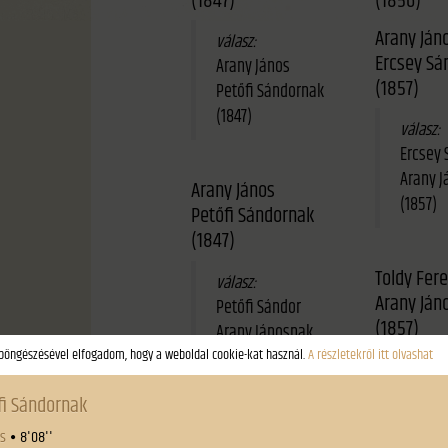
(1847)
(1856)
Arany Ján
válasz:
Ercsey Sá
Arany János
(1857)
Petőfi Sándornak
(1847)
válasz:
Ercsey
Arany 
Arany János
(1857)
Petőfi Sándornak
(1847)
Toldy Fer
válasz:
Arany Ján
Petőfi Sándor
(1857)
Arany Jánosnak
(1847)
válasz:
Arany 
Toldy F
Petőfi Sándor
(1857)