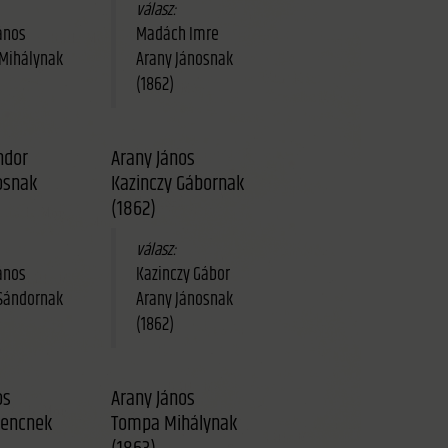
válasz:
János
Madách Imre
Mihálynak
Arany Jánosnak
(1862)
ndor
Arany János
osnak
Kazinczy Gábornak
(1862)
válasz:
János
Kazinczy Gábor
 Sándornak
Arany Jánosnak
(1862)
os
Arany János
rencnek
Tompa Mihálynak