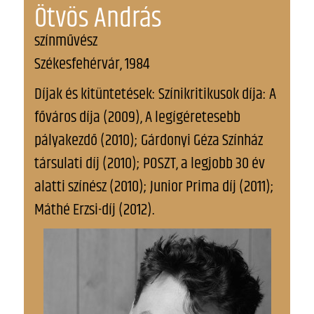
Ötvös András
színművész
Székesfehérvár, 1984
Díjak és kitüntetések: Színikritikusok díja: A
főváros díja (2009), A legígéretesebb
pályakezdő (2010); Gárdonyi Géza Színház
társulati díj (2010); POSZT, a legjobb 30 év
alatti színész (2010); Junior Prima díj (2011);
Máthé Erzsi-díj (2012).