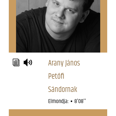
Arany János
Petőfi
Sándornak
Elmondja:
8'08''