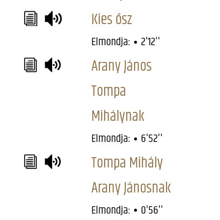
Kies ősz
Elmondja:
2'12''
Arany János
Tompa
Mihálynak
Elmondja:
6'52''
Tompa Mihály
Arany Jánosnak
Elmondja:
0'56''