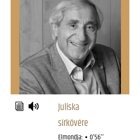
Juliska
sírkövére
Elmondja:
0'56''