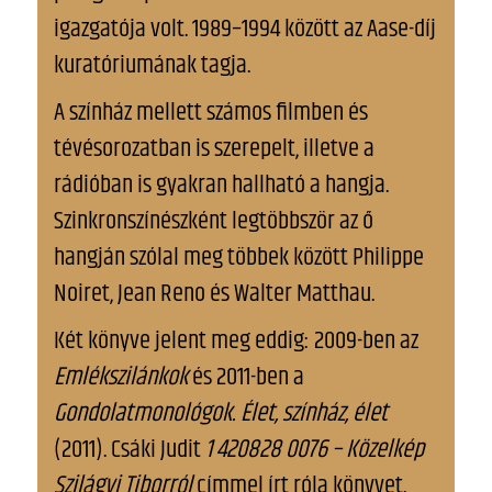
igazgatója volt. 1989–1994 között az Aase-díj
kuratóriumának tagja.
A színház mellett számos filmben és
tévésorozatban is szerepelt, illetve a
rádióban is gyakran hallható a hangja.
Szinkronszínészként legtöbbször az ő
hangján szólal meg többek között Philippe
Noiret, Jean Reno és Walter Matthau.
Két könyve jelent meg eddig: 2009-ben az
Emlékszilánkok
és 2011-ben a
Gondolatmonológok. Élet, színház, élet
(2011). Csáki Judit
1 420828 0076 – Közelkép
Szilágyi Tiborról
címmel írt róla könyvet.