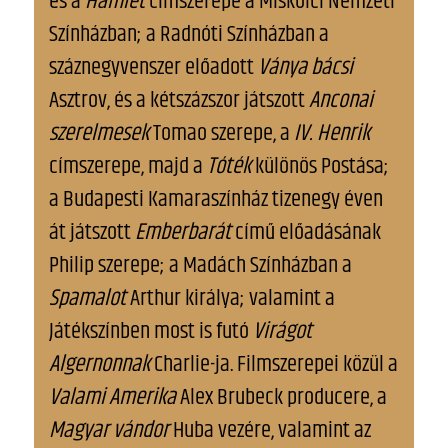
és a
Hamlet
címszerepe a Miskolci Nemzeti
Színházban; a Radnóti Színházban a
száznegyvenszer előadott
Ványa bácsi
Asztrov, és a kétszázszor játszott
Anconai
szerelmesek
Tomao szerepe, a
IV. Henrik
címszerepe, majd a
Tóték
különös Postása;
a Budapesti Kamaraszínház tizenegy éven
át játszott
Emberbarát
című előadásának
Philip szerepe; a Madách Színházban a
Spamalot
Arthur királya; valamint a
Játékszínben most is futó
Virágot
Algernonnak
Charlie-ja. Filmszerepei közül a
Valami Amerika
Alex Brubeck producere, a
Magyar vándor
Huba vezére, valamint az