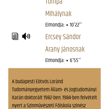
Tompa
Mihálynak
Elmondja:
10'22''
Ercsey Sándor
Arany Jánosnak
Elmondja:
6'55''
A budapesti Eötvös Loránd
Tudományegyetem Állam- és Jogtudományi
Karán doktorált 1982-ben. 1984-ben felvételt
nyert a Színművészeti Főiskola színész