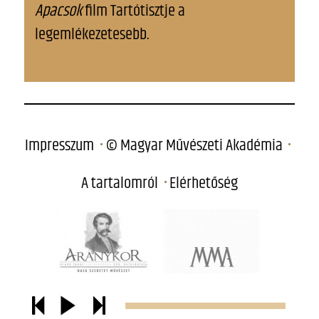
Apacsok
film Tartótisztje a
legemlékezetesebb.
Impresszum
© Magyar Művészeti Akadémia
A tartalomról
Elérhetőség