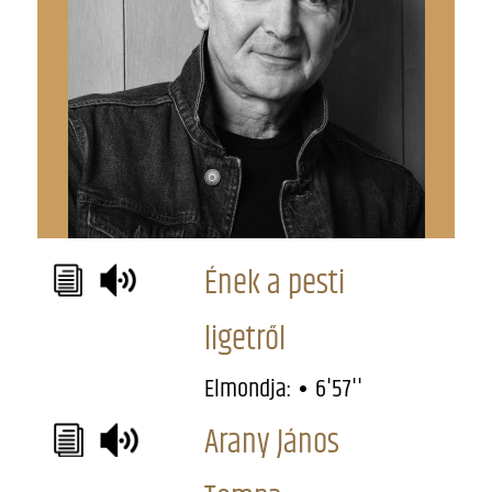
Ének a pesti
ligetről
Elmondja:
6'57''
Arany János