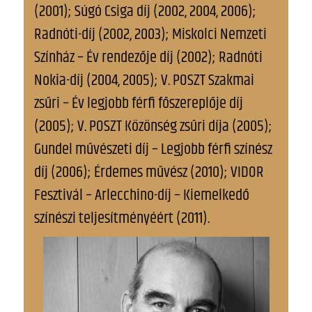
(2001); Súgó Csiga díj (2002, 2004, 2006);
Radnóti-díj (2002, 2003); Miskolci Nemzeti
Színház – Év rendezője díj (2002); Radnóti
Nokia-díj (2004, 2005); V. POSZT Szakmai
zsűri – Év legjobb férfi főszereplője díj
(2005); V. POSZT Közönség zsűri díja (2005);
Gundel művészeti díj – Legjobb férfi színész
díj (2006); Érdemes művész (2010); VIDOR
Fesztivál – Arlecchino-díj – Kiemelkedő
színészi teljesítményéért (2011).