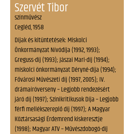
Szervét Tibor
színművész
Cegléd, 1958
Díjak és kitüntetések: Miskolci
Önkormányzat Nívódíja (1992, 1993);
Greguss-díj (1993); Jászai Mari-díj (1994);
miskolci önkormányzat Déryné-díja (1994);
Fővárosi Művészeti díj (1997, 2005); IV.
drámaíróverseny – Legjobb rendezésért
járó díj (1997); Színikritikusok Díja – Legjobb
férfi mellékszereplő díj (1997); A Magyar
Köztársasági Érdemrend kiskeresztje
(1998); Magyar ATV – Művészdobogó-díj