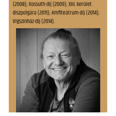
(2008); Kossuth-díj (2009); XIII. kerület
díszpolgára (2011); Amfiteátrum-díj (2014);
Vígszínház-díj (2014).