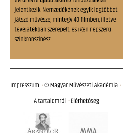
évről évre újabb sikeres rendezésekkel
jelentkezik. Nemzedékének egyik legtöbbet
játszó művésze, mintegy 40 filmben, illetve
tévéjátékban szerepelt, és igen népszerű
szinkronszínész.
Impresszum
© Magyar Művészeti Akadémia
A tartalomról
Elérhetőség