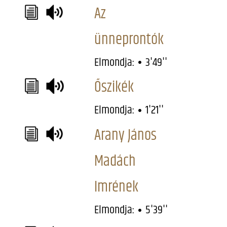
Az
ünneprontók
Elmondja:
3'49''
Őszikék
Elmondja:
1'21''
Arany János
Madách
Imrének
Elmondja:
5'39''