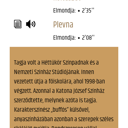
Elmondja:
2'35''
Plevna
Elmondja:
2'08''
Tagja volt a Héttükör Színpadnak és a
Nemzeti Színház Stúdiójának. Innen
vezetett útja a főiskolára, ahol 1998-ban
végzett. Azonnal a Katona József Színház
szerződtette, melynek azóta is tagja.
Karakterszínész „buffós” külsővel,
anyaszínházában azonban a szerepek széles