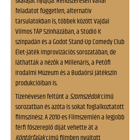
skáláját nyújtja. Rendszeresen vállal
feladatot független, alternatív
társulatokban is, többek között Vajdai
Vilmos TÁP Színházában, a Stúdió K
színpadán és a Godot Stand-Up Comedy Club
Élet-játék improvizációs sorozatában, de
láthatták a nézők a Millenáris, a Petőfi
Irodalmi Múzeum és a Budaörsi Játékszín
produkcióiban is.
Tizenévesen feltűnt a
Szomszédok
című
sorozatban és azóta is sokat foglalkoztatott
filmszínész. A 2010-es Filmszemlén a legjobb
férfi főszereplő díját vehette át a
Köntörfalak
című filmben nyújtott