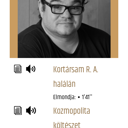
Kortársam R. A.
halálán
Elmondja:
1'41''
Kozmopolita
költészet