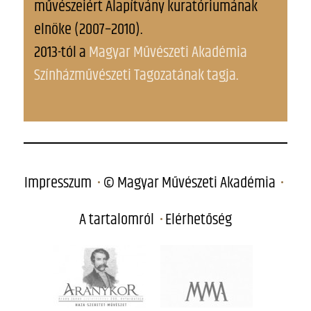
művészeiért Alapítvány kuratóriumának
elnöke (2007–2010).
2013-tól a
Magyar Művészeti Akadémia
Színházművészeti Tagozatának tagja.
Impresszum
© Magyar Művészeti Akadémia
A tartalomról
Elérhetőség