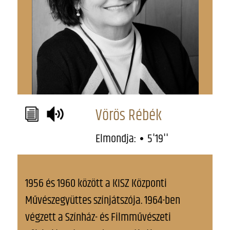
Vörös Rébék
Elmondja:
5'19''
1956 és 1960 között a KISZ Központi
Művészegyüttes színjátszója. 1964-ben
végzett a Színház- és Filmművészeti