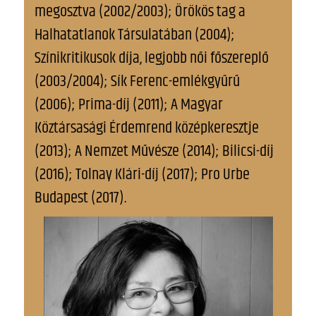
megosztva (2002/2003); Örökös tag a
Halhatatlanok Társulatában (2004);
Színikritikusok díja, legjobb női főszereplő
(2003/2004); Sík Ferenc-emlékgyűrű
(2006); Prima-díj (2011); A Magyar
Köztársasági Érdemrend középkeresztje
(2013); A Nemzet Művésze (2014); Bilicsi-díj
(2016); Tolnay Klári-díj (2017); Pro Urbe
Budapest (2017).