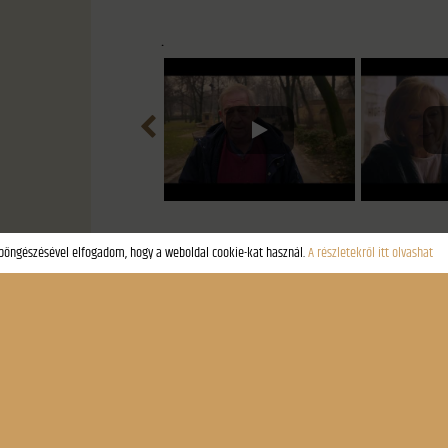
.
Képgaléria