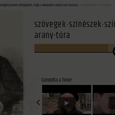
böngészésével elfogadom, hogy a weboldal cookie-kat használ.
A részletekről itt olvashat
szövegek
színészek
sz
arany-túra
Gondolta a fene!