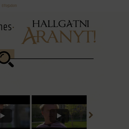
Elfogadom
ínes