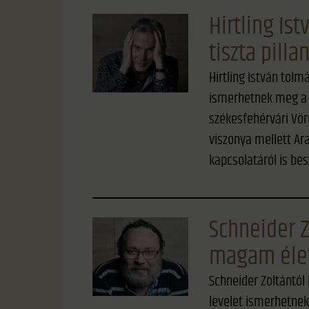
Hirtling Is
tiszta pilla
Hirtling István tolm
ismerhetnek meg a H
székesfehérvári Vö
viszonya mellett Ar
kapcsolatáról is bes
Schneider Z
magam élet
Schneider Zoltántól 
levelet ismerhetnek 