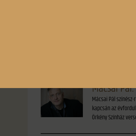
.
Színes
Mácsai Pál
Mácsai Pál színész-r
kapcsán az évfordul
Örkény Színház vers