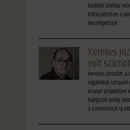
Radnóti Színház műv
költészetről és a ve
beszélgettünk.
Kerekes Józ
volt számo
Kerekes Józsefet, a
vígjátékok színpadi 
Aranyt! projektben k
hallgatók pedig aki
a színművészt új ol