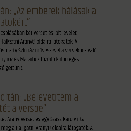
tván: „Az emberek hálásak a
natokért”
ácsolásában két verset és két levelet
allgatni Aranyt! oldalra látogatók. A
rösmarty Színház művészével a versekhez való
anyhoz és Máraihoz fűződő különleges
zélgettünk.
oltán: „Belevetítem a
ét a versbe”
két Arany-verset és egy Szász Károly írta
meg a Hallgatni Aranyt! oldalra látogatók. A