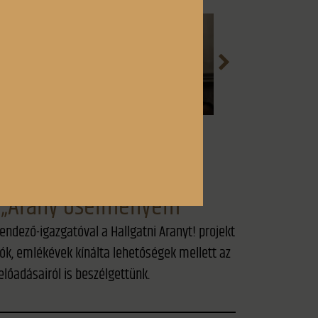
: „Arany ősélményem”
endező-igazgatóval a Hallgatni Aranyt! projekt
ók, emlékévek kínálta lehetőségek mellett az
előadásairól is beszélgettünk.