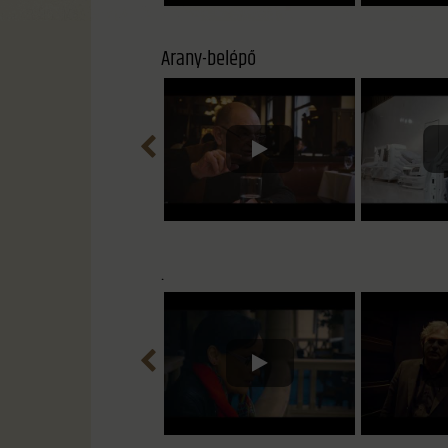
Arany-belépő
.