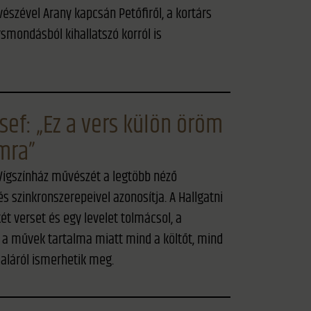
észével Arany kapcsán Petőfiről, a kortárs
rsmondásból kihallatszó korról is
sef: „Ez a vers külön öröm
mra”
 Vígszínház művészét a legtöbb néző
és szinkronszerepeivel azonosítja. A Hallgatni
ét verset és egy levelet tolmácsol, a
k a művek tartalma miatt mind a költőt, mind
daláról ismerhetik meg.