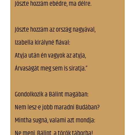
Jöszte hozzám ebédre, ma délre.
Jöszte hozzám az ország nagyával,
Izabella királyné fiával:
Atyja után én vagyok az atyja,
Árvaságát meg sem is siratja.”
Gondolkozik a Bálint magában:
Nem lesz-e jobb maradni Budában?
Mintha sugná, valami azt mondja:
Ne menj, Bálint, a török táborba!