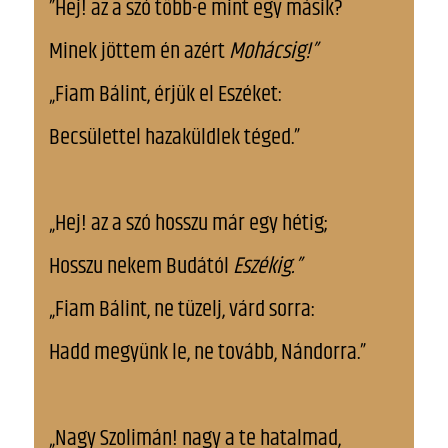
”Hej! az a szó több-e mint egy másik?
Minek jöttem én azért
Mohácsig!”
„Fiam Bálint, érjük el Eszéket:
Becsülettel hazaküldlek téged.”
„Hej! az a szó hosszu már egy hétig;
Hosszu nekem Budától
Eszékig.”
„Fiam Bálint, ne tüzelj, várd sorra:
Hadd megyünk le, ne tovább, Nándorra.”
„Nagy Szolimán! nagy a te hatalmad,