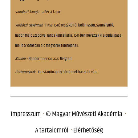
szombati kapuja
– a Bécsi-kapu.
Verbőczi Istvánnak
– (1458-1541) országbírói ítélőmester, személynök,
nádor, majd Szapolyai János kancellárja; 1541-ben nevezték ki a budai pasa
mellé a városban élő magyarok főbírójának.
Nándor
– Nándorfehérvár, azaz Belgrád.
Héttoronynak
– Konstantinápoly börtönnek használt vára.
Impresszum
© Magyar Művészeti Akadémia
A tartalomról
Elérhetőség