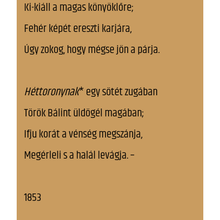
Ki-kiáll a magas könyöklőre;
Fehér képét ereszti karjára,
Úgy zokog, hogy mégse jön a párja.
Héttoronynak
* egy sötét zugában
Török Bálint üldögél magában;
Ifju korát a vénség megszánja,
Megérleli s a halál levágja. –
1853