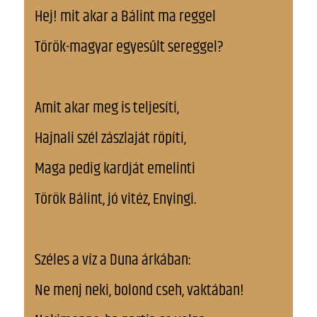
Hej! mit akar a Bálint ma reggel
Török-magyar egyesűlt sereggel?
Amit akar meg is teljesíti,
Hajnali szél zászlaját röpíti,
Maga pedig kardját emelinti
Török Bálint, jó vitéz, Enyingi.
Széles a víz a Duna árkában:
Ne menj neki, bolond cseh, vaktában!