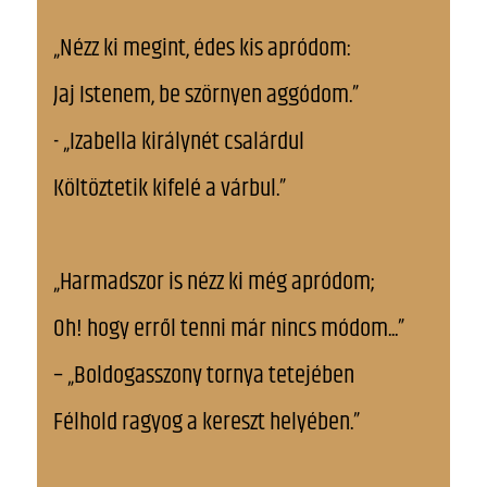
„Nézz ki megint, édes kis apródom:
Jaj Istenem, be szörnyen aggódom.”
- „Izabella királynét csalárdul
Költöztetik kifelé a várbul.”
„Harmadszor is nézz ki még apródom;
Oh! hogy erről tenni már nincs módom...”
– „Boldogasszony tornya tetejében
Félhold ragyog a kereszt helyében.”