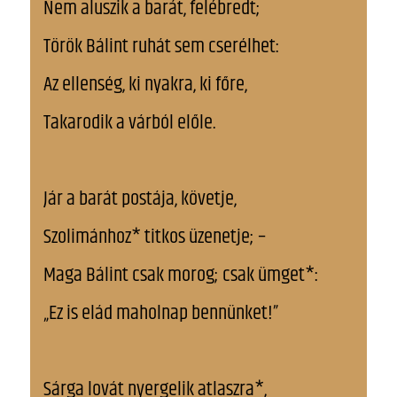
Nem aluszik a barát, felébredt;
Török Bálint ruhát sem cserélhet:
Az ellenség, ki nyakra, ki főre,
Takarodik a várból előle.
Jár a barát postája, követje,
Szolimánhoz* titkos üzenetje; –
Maga Bálint csak morog; csak ümget*:
„Ez is elád maholnap bennünket!”
Sárga lovát nyergelik atlaszra*,