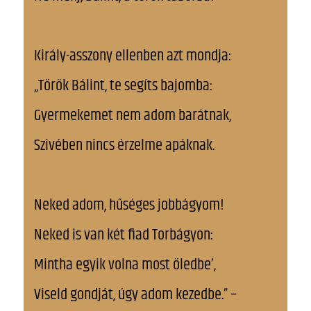
Király-asszony ellenben azt mondja:
„Török Bálint, te segíts bajomba:
Gyermekemet nem adom barátnak,
Szivében nincs érzelme apáknak.
Neked adom, hűséges jobbágyom!
Neked is van két fiad Torbágyon:
Mintha egyik volna most öledbe’,
Viseld gondját, úgy adom kezedbe.” –