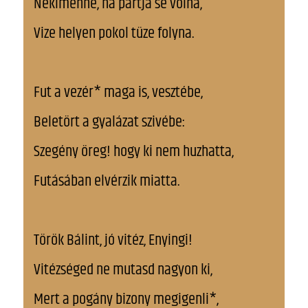
Nekimenne, ha partja se volna,
Vize helyen pokol tüze folyna.
Fut a vezér* maga is, vesztébe,
Beletört a gyalázat szivébe:
Szegény öreg! hogy ki nem huzhatta,
Futásában elvérzik miatta.
Török Bálint, jó vitéz, Enyingi!
Vitézséged ne mutasd nagyon ki,
Mert a pogány bizony megigenli*,