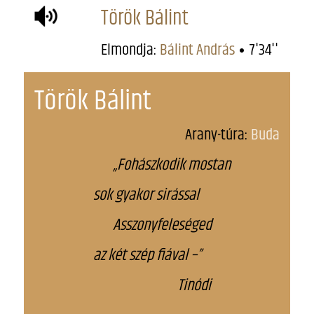
Török Bálint
Elmondja:
Bálint András
7'34''
Török Bálint
Arany-túra:
Buda
„Fohászkodik mostan
sok gyakor sirással
Asszonyfeleséged
az két szép fiával –”
Tinódi