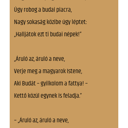
Úgy robog a budai piacra,
Nagy sokaság közibe úgy léptet:
„Halljátok ezt ti budai népek!”
„Áruló az, áruló a neve,
Verje meg a magyarok Istene,
Aki Budát – gyilkolom a fattya! –
Kettő közül egynek is feladja.”
– „Áruló az, áruló a neve,