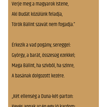
Verje meg a magyarok Istene,
Aki Budát közülünk feladja,
Török Bálint szavát nem fogadja.”
Érkezik a vad pogány, sereggel:
György, a barát, összesúg ezekkel;
Maga Bálint, ha szivből, ha szinre,
A basának dolgozott kezére.
„Két ellenség a Duna-két-parton:
Kevés annak az én egy jó kardom: