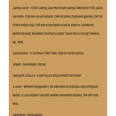
György barát
– Fráter György, azaz Martinuzzi György (1484 körül-1551); pálos
szerzetes, 1534-ben váradi püspök. 1540-től János Zsigmond gyámja, 1541-től
Erdély helytartója, 1551-ben esztergomi érsek és bíboros. Zsoldosok
gyilkolták meg. Bővebben lásd Barta Gábor: Vajon kié az ország? Helikon,
Bp., 1988.
Szolimánhoz
– II. Szolimán (1495-1566) 1520-tól török szultán.
ümget
– hümmöget, morog.
nyergelik atlaszra
– a nyereg alá atlasz kendőt terítenek.
a vezér
– Wilhelm Roggendorf, aki sikertelenül próbálta meg elfoglalni
Budát; a csata közben szerzett sebébe menekülés közben, 1541-ben halt
bele.
megigenli
– megsokallja.