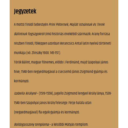
Jegyzetek
A mottó Tinódi Sebestyén
Príni Péternek, Majlát Istvánnak és Terek
Bálintnak fogságokról
című históriás énekéből származik. Arany forrása
részben Tinódi, főképpen azonban Verancsics Antal latin nyelvű történeti
munkája (vö. Zlinszky 1900. 145-157.).
Török Bálint, magyar főnemes, előbb I. Ferdinánd, majd Szapolyai János
híve; 1540-ben negyedmagával a csecsemő János Zsigmond gyámja és
kormányzó.
Izabella királyné
– (1519-1559), Jagello Zsigmond lengyel király lánya, 1539-
1540-ben Szapolyai János király felesége. Férje halála után
(negyedmagával) fia egyik gyámja és kormányzó.
Boldogasszony temploma
– a későbbi Mátyás-templom.