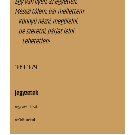
Egy van ilyen, az egyetlen,
Messzi tőlem, bár mellettem:
Könnyü nézni, megölelni,
De szeretni, párját lelni
Lehetetlen!
1863-1879
Jegyzetek
negédes
– büszke
ne'kűl
– nélkül