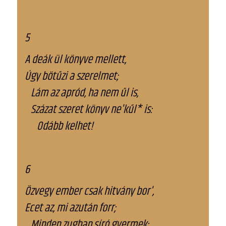
5
A deák ül könyve mellett,
Úgy bötűzi a szerelmet;
Lám az apród, ha nem űl is,
Százat szeret könyv ne'kűl* is:
Odább kelhet!
6
Özvegy ember csak hitvány bor',
Ecet az, mi azután forr;
Minden zugban síró gyermek: