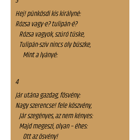
3
Hej! pünkösdi kis királyné:
Rózsa vagy-e? tulipán-é?
Rózsa vagyok, szúró tüske,
Tulipán-szív nincs oly büszke,
Mint a lyányé:
4
Jár utána gazdag, fösvény:
Nagy szerencse! fele köszvény,
Jár szegényes, az nem kényes:
Majd megeszi, olyan – éhes:
Ott az ösvény!