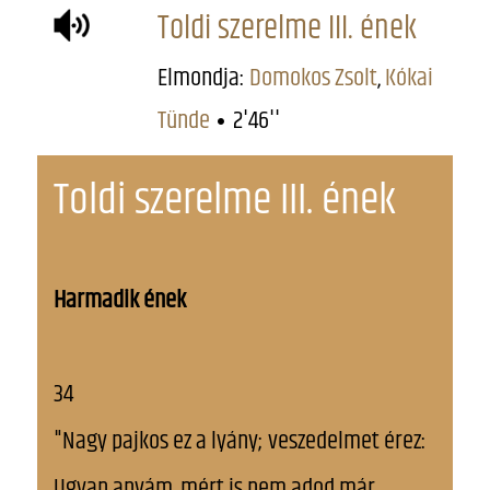
Toldi szerelme III. ének
Elmondja:
Domokos Zsolt
,
Kókai
Tünde
2'46''
Toldi szerelme III. ének
Harmadik ének
34
"Nagy pajkos ez a lyány; veszedelmet érez:
Ugyan anyám, mért is nem adod már