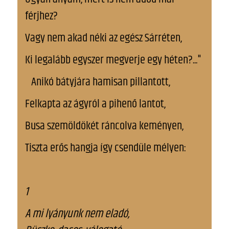
férjhez?
Vagy nem akad néki az egész Sárréten,
Ki legalább egyszer megverje egy héten?..."
Anikó bátyjára hamisan pillantott,
Felkapta az ágyról a pihenő lantot,
Busa szemöldökét ráncolva keményen,
Tiszta erős hangja így csendüle mélyen:
1
A mi lyányunk nem eladó,