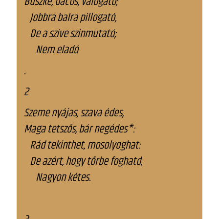
Büszke, dacos, válogató;
Jobbra balra pillogató,
De a szíve színmutató;
Nem eladó
.
2
Szeme nyájas, szava édes,
Maga tetszős, bár negédes*:
Rád tekinthet, mosolyoghat:
De azért, hogy tőrbe foghatd,
Nagyon kétes.