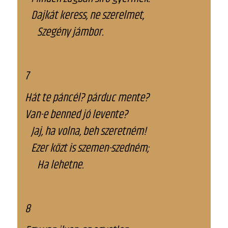
Dajkát keress, ne szerelmet,
Szegény jámbor.
7
Hát te páncél? párduc mente?
Van-e benned jó levente?
Jaj, ha volna, beh szeretném!
Ezer közt is szemen-szedném;
Ha lehetne.
8