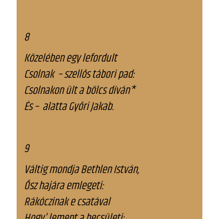
8
Közelében egy lefordult
Csolnak – szellős tábori pad:
Csolnakon ült a bölcs díván*
És – alatta Győri Jakab.
9
Váltig mondja Bethlen István,
Ősz hajára emlegeti:
Rákóczinak e csatával
Hogy' lement a becsületi;