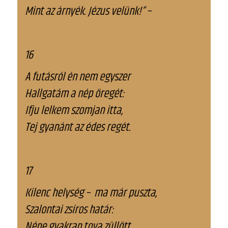
Mint az árnyék. Jézus velünk!” –
16
A futásról én nem egyszer
Hallgatám a nép öregét:
Ifju lelkem szomjan itta,
Tej gyanánt az édes regét.
17
Kilenc helység – ma már puszta,
Szalontai zsíros határ:
Népe gyakran tova züllött,