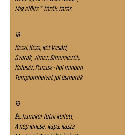
Míg elölte* török, tatár.
18
Keszi, Kéza, két Vásári,
Gyarak, Vímer, Simonkerék,
Kölesér, Panasz - hol minden
Templomhelyet jól ösmerék.
19
És, hamikor futni kellett,
A nép kincse: kapa, kasza