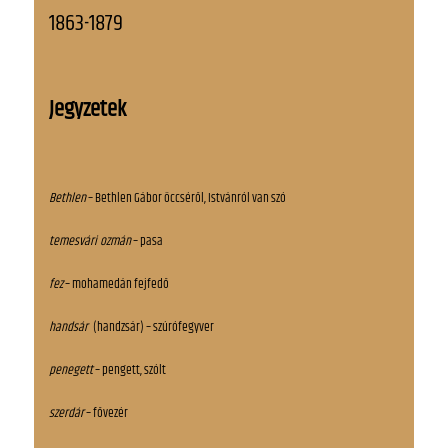
1863-1879
Jegyzetek
Bethlen
– Bethlen Gábor öccséről, Istvánról van szó
temesvári ozmán
– pasa
fez
– mohamedán fejfedő
handsár
(handzsár) – szúrófegyver
penegett
– pengett, szólt
szerdár
– fővezér