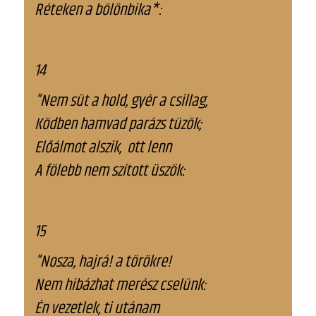
Réteken a bölönbika*:
14
"Nem süt a hold, gyér a csillag,
Ködben hamvad parázs tüzök;
Előálmot alszik, ott lenn
A fölebb nem szított üszök:
15
"Nosza, hajrá! a törökre!
Nem hibázhat merész cselünk:
Én vezetlek, ti utánam