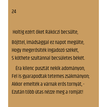
24
Holtig ezért őket Rákóczi becsűlte,
Böjttel, imádsággal ez napot megűlte,
Hogy megerősíték ingadozó székét,
S köthete szultánnal becsületes békét.
Íra kilenc pusztát nekik adományon,
Fel is gyarapodtak tetemes zsákmányon;
Akkor emelték a várnak erős tornyát, -
Ezután több útas nézze meg a romját!