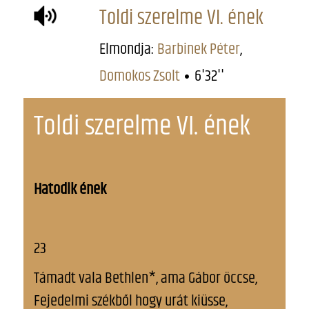
Toldi szerelme VI. ének
Elmondja:
Barbinek Péter
,
Domokos Zsolt
6'32''
Toldi szerelme VI. ének
Hatodik ének
23
Támadt vala Bethlen*, ama Gábor öccse,
Fejedelmi székből hogy urát kiüsse,