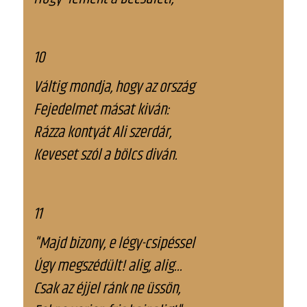
10
Váltig mondja, hogy az ország
Fejedelmet másat kiván:
Rázza kontyát Ali szerdár,
Keveset szól a bölcs diván.
11
"Majd bizony, e légy-csipéssel
Úgy megszédült! alig, alig...
Csak az éjjel ránk ne üssön,