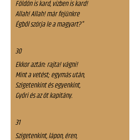
Földön is kard, vízben is kard!
Allah! Allah! már fejünkre
Égből szórja le a magyart?"
30
Ekkor aztán: rajta! vágni!
Mint a vetést; egymás után,
Szigetenkint és egyenkint,
Győri és az öt kapitány.
31
Szigetenkint, lápon, éren,