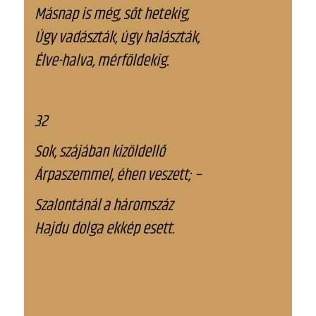
Másnap is még, sőt hetekig,
Úgy vadászták, úgy halászták,
Élve-halva, mérföldekig.
32
Sok, szájában kizöldellő
Árpaszemmel, éhen veszett; –
Szalontánál a háromszáz
Hajdu dolga ekkép esett.