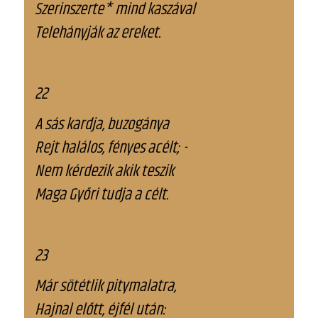
Szerinszerte* mind kaszával
Telehányják az ereket.
22
A sás kardja, buzogánya
Rejt halálos, fényes acélt; -
Nem kérdezik akik teszik
Maga Győri tudja a célt.
23
Már sötétlik pitymalatra,
Hajnal előtt, éjfél után: