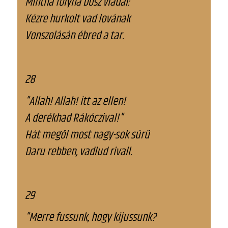
Mintha folyna bősz viadal:
Kézre hurkolt vad lovának
Vonszolásán ébred a tar.
28
"Allah! Allah! itt az ellen!
A derékhad Rákóczival!"
Hát megől most nagy-sok sűrü
Daru rebben, vadlud rivall.
29
"Merre fussunk, hogy kijussunk?