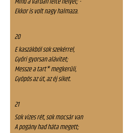
Mind a várban lelte helyét; -
Ekkor is volt nagy halmaza.
20
E kaszákból sok szekérrel,
Győri gyorsan alávitet;
Messze a tart* megkerűli,
Gyöpös az út, az éj siket.
21
Sok vizes rét, sok mocsár van
A pogány had háta megett;