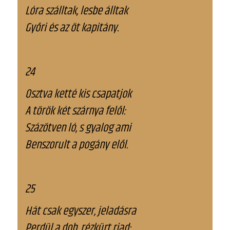
Lóra szálltak, lesbe álltak
Győri és az öt kapitány.
24
Osztva ketté kis csapatjok
A török két szárnya felől:
Százötven ló, s gyalog ami
Benszorult a pogány elől.
25
Hát csak egyszer, jeladásra
Perdül a dob, rézkürt riad;