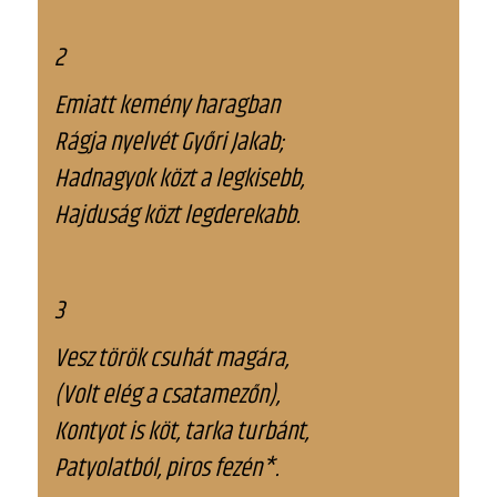
2
Emiatt kemény haragban
Rágja nyelvét Győri Jakab;
Hadnagyok közt a legkisebb,
Hajduság közt legderekabb.
3
Vesz török csuhát magára,
(Volt elég a csatamezőn),
Kontyot is köt, tarka turbánt,
Patyolatból, piros fezén*.