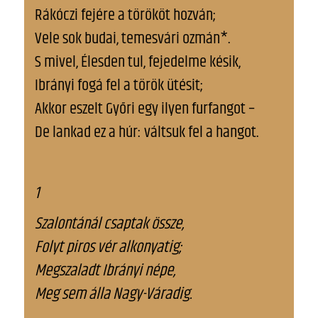
Rákóczi fejére a törököt hozván;
Vele sok budai, temesvári ozmán*.
S mivel, Élesden tul, fejedelme késik,
Ibrányi fogá fel a török ütésit;
Akkor eszelt Győri egy ilyen furfangot –
De lankad ez a húr: váltsuk fel a hangot.
1
Szalontánál csaptak össze,
Folyt piros vér alkonyatig;
Megszaladt Ibrányi népe,
Meg sem álla Nagy-Váradig.