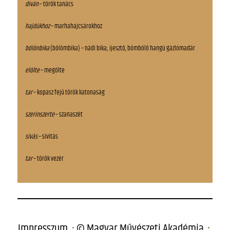
díván
– török tanács
hajdúkhoz
– marhahajcsárokhoz
bölönbika
(bölömbika) – nádi bika; ijesztő, bömbölő hangú gázlómadár
elölte
– megölte
tar
– kopasz fejű török katonaság
szerinszerte
– szanaszét
sívás
– sivítás
tar
– török vezér
Impresszum
© Magyar Művészeti Akadémia