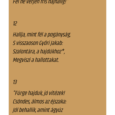
Fel ne verjen fris hajnalig!"
12
Hallja, mint fél a pogányság,
S visszaoson Győri Jakab:
Szalontára, a hajdúkhoz*,
Megviszi a hallottakat.
13
"Fürge hajduk, jó vitézek!
Csöndes, álmos az éjszaka:
Jól behallik, amint ágyúz