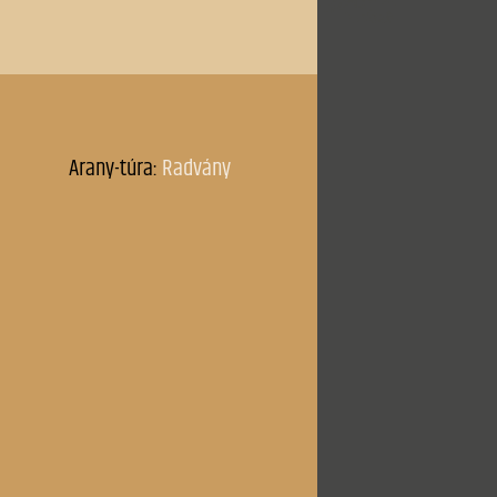
Ősszel
ra
Őszikék
Párviadal
Plevna
ti ligetről
Ráchel siralma
Rákócziné
Reményem
még jövendő
Rendületlenül
Rozgonyiné
1850)
Sejtelem (1881)
1881)
Sejtelem (1882)
Széchenyi emlékezete
k a Béke-