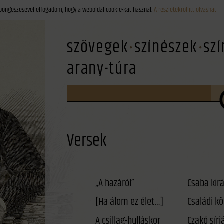
böngészésével elfogadom, hogy a weboldal cookie-kat használ.
A részletekről itt olvashat
szövegek
színészek
sz
arany-túra
Versek
„A hazáról”
Csaba kirá
[Ha álom ez élet…]
Családi kö
A csillag-hulláskor
Czakó sírj