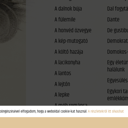
A dalnok búja
A fülemile
Dante
A honvéd özvegye
De gustib
A kép-mutogató
Demokrat
A költő hazája
Domokos-
A lacikonyha
Egy életü
halálunk
A lantos
Egyesülés
A lejtőn
Egykori t
A lepke
emlékkön
A méh románca
Éjféli párb
A néma háború
Él-e még a
A rab gólya