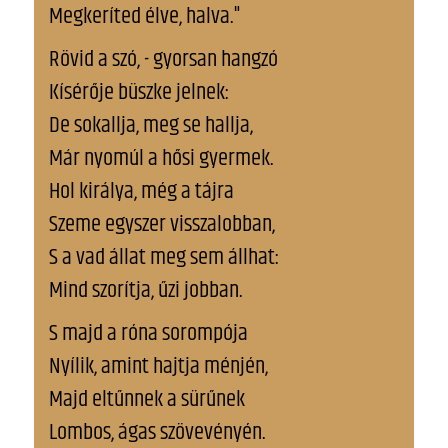
Megkeríted élve, halva."
Rövid a szó, - gyorsan hangzó
Kísérője büszke jelnek:
De sokallja, meg se hallja,
Már nyomúl a hősi gyermek.
Hol királya, még a tájra
Szeme egyszer visszalobban,
S a vad állat meg sem állhat:
Mind szorítja, űzi jobban.
S majd a róna sorompója
Nyílik, amint hajtja ménjén,
Majd eltűnnek a sürűnek
Lombos, ágas szövevényén.