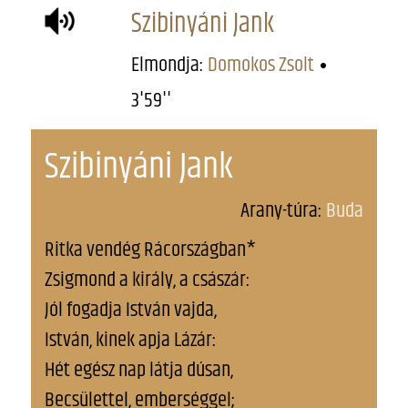
Szibinyáni Jank
Elmondja:
Domokos Zsolt
3'59''
Szibinyáni Jank
Arany-túra:
Buda
Ritka vendég Rácországban*
Zsigmond a király, a császár:
Jól fogadja István vajda,
István, kinek apja Lázár:
Hét egész nap látja dúsan,
Becsülettel, emberséggel;