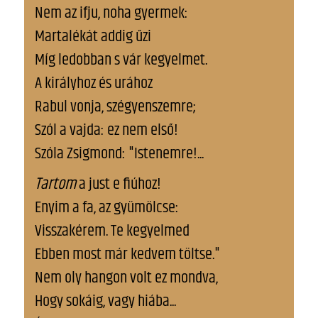
Nem az ifju, noha gyermek:
Martalékát addig űzi
Míg ledobban s vár kegyelmet.
A királyhoz és urához
Rabul vonja, szégyenszemre;
Szól a vajda: ez nem első!
Szóla Zsigmond: "Istenemre!...
Tartom
a just e fiúhoz!
Enyim a fa, az gyümölcse:
Visszakérem. Te kegyelmed
Ebben most már kedvem töltse."
Nem oly hangon volt ez mondva,
Hogy sokáig, vagy hiába...