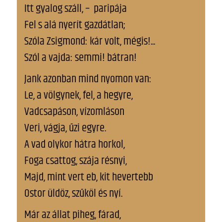
Itt gyalog száll, – paripája
Fel s alá nyerít gazdátlan;
Szóla Zsigmond: kár volt, mégis!...
Szól a vajda: semmi! bátran!
Jank azonban mind nyomon van:
Le, a völgynek, fel, a hegyre,
Vadcsapáson, vízomláson
Veri, vágja, űzi egyre.
A vad olykor hátra horkol,
Foga csattog, szája résnyi,
Majd, mint vert eb, kit hevertebb
Ostor üldöz, szűköl és nyí.
Már az állat piheg, fárad,