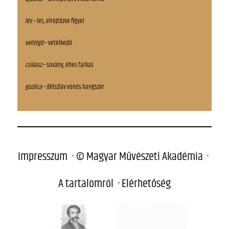
lés
– les, elrejtőzve figyel
vetélgő
– vetélkedő
csikasz
– sovány, éhes farkas
guzlica
– délszláv vonós hangszer
Impresszum
© Magyar Művészeti Akadémia
A tartalomról
Elérhetőség