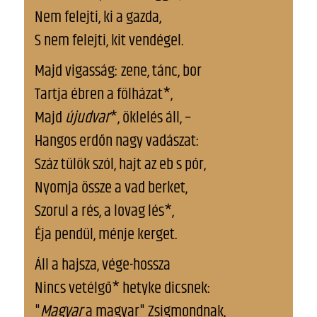
Nem felejti, ki a gazda,
S nem felejti, kit vendégel.
Majd vigasság: zene, tánc, bor
Tartja ébren a fölházat*,
Majd
újudvar
*, öklelés áll, –
Hangos erdőn nagy vadászat:
Száz tülök szól, hajt az eb s pór,
Nyomja össze a vad berket,
Szorul a rés, a lovag lés*,
Íja pendül, ménje kerget.
Áll a hajsza, vége-hossza
Nincs vetélgő* hetyke dicsnek:
"
Magyar
a magyar" Zsigmondnak,