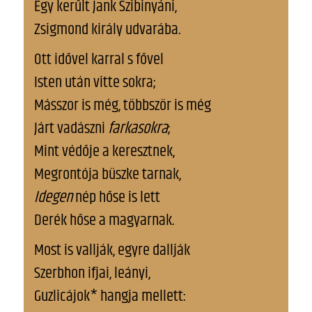
Így kerűlt Jank Szibinyáni,
Zsigmond király udvarába.
Ott idővel karral s fővel
Isten után vitte sokra;
Másszor is még, többször is még
Járt vadászni
farkasokra
;
Mint védője a keresztnek,
Megrontója büszke tarnak,
Idegen
nép hőse is lett
Derék hőse a magyarnak.
Most is vallják, egyre dallják
Szerbhon ifjai, leányi,
Guzlicájok* hangja mellett: