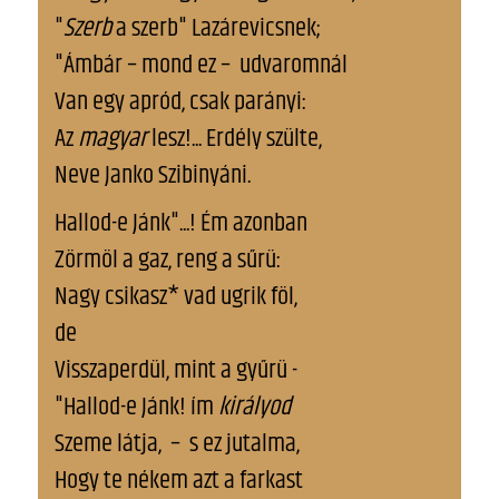
"
Szerb
a szerb" Lazárevicsnek;
"Ámbár – mond ez – udvaromnál
Van egy apród, csak parányi:
Az
magyar
lesz!... Erdély szülte,
Neve Janko Szibinyáni.
Hallod-e Jánk"...! Ím azonban
Zörmöl a gaz, reng a sűrü:
Nagy csikasz* vad ugrik föl,
de
Visszaperdül, mint a gyűrü -
"Hallod-e Jánk! ím
királyod
Szeme látja, – s ez jutalma,
Hogy te nékem azt a farkast