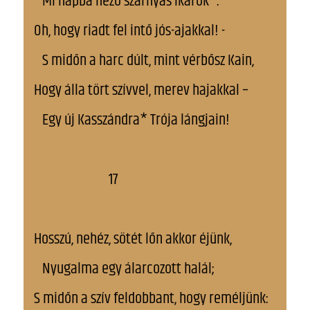
Mi napba néző szárnyas Ikarok*.
Oh, hogy riadt fel intő jós-ajakkal! -
S midőn a harc dúlt, mint vérbősz Kain,
Hogy álla tört szívvel, merev hajakkal –
Egy új Kasszándra* Trója lángjain!
17
Hosszú, nehéz, sötét lőn akkor éjünk,
Nyugalma egy álarcozott halál;
S midőn a szív feldobbant, hogy reméljünk: