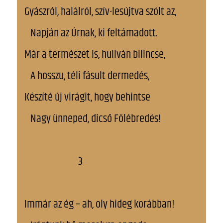
Gyászról, halálról, szív-lesújtva szólt az,
Napján az Úrnak, ki feltámadott.
Már a természet is, hullván bilincse,
A hosszu, téli fásult dermedés,
Készíté új virágit, hogy behintse
Nagy ünneped, dicső Fölébredés!
3
Immár az ég – ah, oly hideg korábban!