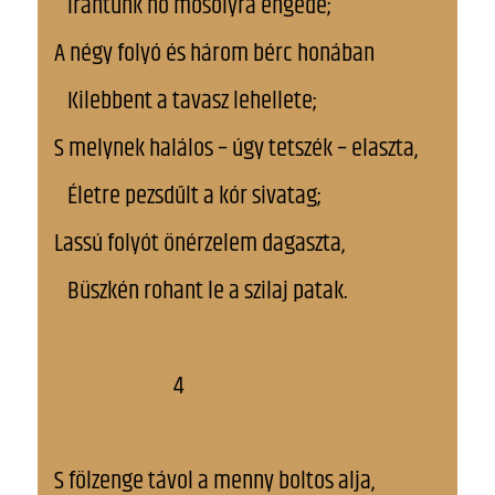
Irántunk hő mosolyra engede;
A négy folyó és három bérc honában
Kilebbent a tavasz lehellete;
S melynek halálos – úgy tetszék – elaszta,
Életre pezsdűlt a kór sivatag;
Lassú folyót önérzelem dagaszta,
Büszkén rohant le a szilaj patak.
4
S fölzenge távol a menny boltos alja,