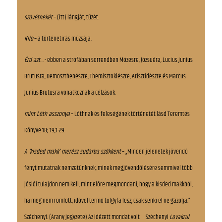
szövétnekét
– (itt) lángját, tüzét.
Klió
– a történetírás múzsája.
Írd azt
… - ebben a strófában sorrendben Mózesre, Józsuéra, Lucius Junius
Brutusra, Demoszthenészre, Themisztoklészre, Arisztidészre és Marcus
Junius Brutusra vonatkoznak a célzások.
mint Lóth asszonya
– Lóthnak és feleségének történetét lásd Teremtés
Könyve 18; 19,1-29.
A ’kisded makk’ merész sudárba szökkent
– „Minden jelenetek jövendő
fényt mutatnak nemzetünknek, minek megjövendölésére semmivel több
jóslói tulajdon nem kell, mint előre megmondani, hogy a kisded makkból,
ha meg nem romlott, idővel termő tölgyfa lesz, csak senki el ne gázolja.”
Széchenyi. (Arany jegyzete) Az idézett mondat volt Széchenyi
Lovakrul