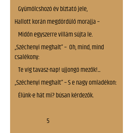
Gyümölcshozó év biztató jele,
Hallott korán megdördülő morajja –
Midőn egyszerre villám sújta le.
„Széchenyi meghalt” – Oh, mind, mind
csalékony:
Te víg tavasz-nap! ujjongó mezők!...
„Széchenyi meghalt” – S e nagy omladékon:
Élünk-e hát mi? búsan kérdezők.
5