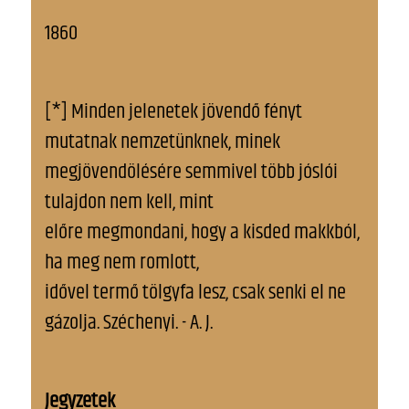
1860
[*] Minden jelenetek jövendő fényt
mutatnak nemzetünknek, minek
megjövendölésére semmivel több jóslói
tulajdon nem kell, mint
előre megmondani, hogy a kisded makkból,
ha meg nem romlott,
idővel termő tölgyfa lesz, csak senki el ne
gázolja. Széchenyi. - A. J.
Jegyzetek