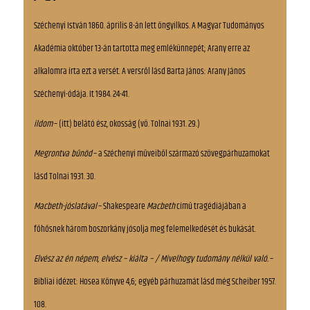
Széchenyi István 1860. április 8-án lett öngyilkos. A Magyar Tudományos
Akadémia október 13-án tartotta meg emlékünnepét; Arany erre az
alkalomra írta ezt a versét. A versről lásd Barta János: Arany János
Széchenyi-ódája. It 1984. 24-41.
ildom
– (itt) belátó ész, okosság (vö. Tolnai 1931. 29.)
Megrontva bűnöd
– a Széchenyi műveiből származó szövegpárhuzamokat
lásd Tolnai 1931. 30.
Macbeth-jóslatával
– Shakespeare
Macbeth
című tragédiájában a
főhősnek három boszorkány jósolja meg felemelkedését és bukását.
Elvész az én népem, elvész – kiálta – / Mivelhogy tudomány nélkül való.
–
Bibliai idézet: Hosea Könyve 4,6; egyéb párhuzamát lásd még Scheiber 1957.
108.