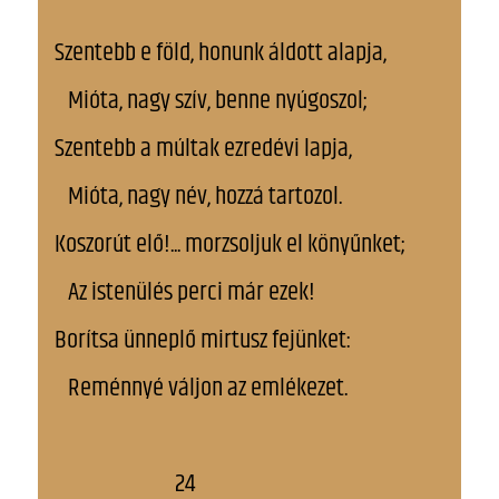
Szentebb e föld, honunk áldott alapja,
Mióta, nagy szív, benne nyúgoszol;
Szentebb a múltak ezredévi lapja,
Mióta, nagy név, hozzá tartozol.
Koszorút elő!... morzsoljuk el könyűnket;
Az istenülés perci már ezek!
Borítsa ünneplő mirtusz fejünket:
Reménnyé váljon az emlékezet.
24