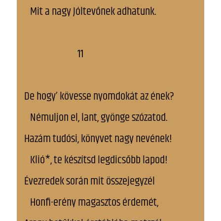
Mit a nagy Jóltevőnek adhatunk.
11
De hogy’ kövesse nyomdokát az ének?
Némuljon el, lant, gyönge szózatod.
Hazám tudósi, könyvet nagy nevének!
Klió*, te készítsd legdicsőbb lapod!
Évezredek során mit összejegyzél
Honfi-erény magasztos érdemét,