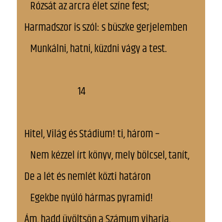
Rózsát az arcra élet színe fest;
Harmadszor is szól: s büszke gerjelemben
Munkálni, hatni, küzdni vágy a test.
14
Hitel, Világ és Stádium! ti, három –
Nem kézzel írt könyv, mely bölcsel, tanít,
De a lét és nemlét közti határon
Egekbe nyúló hármas pyramid!
Ám, hadd üvöltsön a Számum viharja,