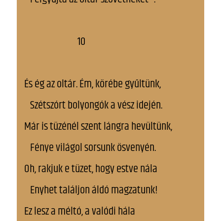
10
És ég az oltár. Ím, körébe gyűltünk,
Szétszórt bolyongók a vész idején.
Már is tüzénél szent lángra hevültünk,
Fénye világol sorsunk ösvenyén.
Oh, rakjuk e tüzet, hogy estve nála
Enyhet találjon áldó magzatunk!
Ez lesz a méltó, a valódi hála