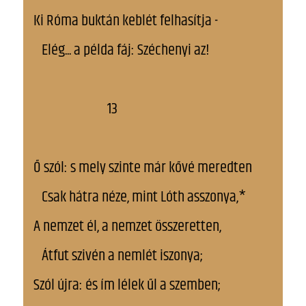
Ki Róma buktán keblét felhasítja -
Elég... a példa fáj: Széchenyi az!
13
Ő szól: s mely szinte már kővé meredten
Csak hátra néze, mint Lóth asszonya,*
A nemzet él, a nemzet összeretten,
Átfut szivén a nemlét iszonya;
Szól újra: és ím lélek űl a szemben;