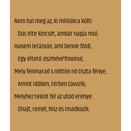
Nem hal meg az, ki milliókra költi
Dús élte kincsét, ámbár napja múl;
Hanem lerázván, ami benne földi,
Egy éltető
eszmévé
fínomul,
Mely fenmarad s nőttön nő tiszta fénye,
Amint időben, térben távozik;
Melyhez tekint fel az utód erénye:
Óhajt, remél, hisz és imádkozik.