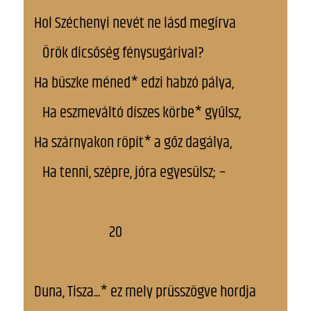
Hol Széchenyi nevét ne lásd megírva
Örök dicsőség fénysugárival?
Ha büszke méned* edzi habzó pálya,
Ha eszmeváltó díszes körbe* gyűlsz,
Ha szárnyakon röpít* a gőz dagálya,
Ha tenni, szépre, jóra egyesülsz; –
20
Duna, Tisza...* ez mely prüsszögve hordja