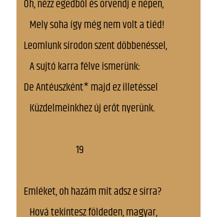
Oh, nézz egedből és örvendj e népen,
Mely soha így még nem volt a tiéd!
Leomlunk sírodon szent döbbenéssel,
A sujtó karra félve ismerünk:
De Antéuszként* majd ez illetéssel
Küzdelmeinkhez új erőt nyerünk.
19
Emléket, oh hazám mit adsz e sírra?
Hová tekintesz földeden, magyar,