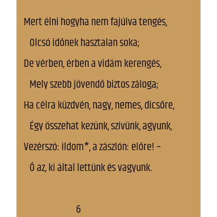
Mert élni hogyha nem fajúlva tengés,
Olcsó időnek hasztalan soka;
De vérben, érben a vidám kerengés,
Mely szebb jövendő biztos záloga;
Ha célra küzdvén, nagy, nemes, dicsőre,
Így összehat kezünk, szivünk, agyunk,
Vezérszó: ildom*, a zászlón: előre! –
Ő az, ki által lettünk és vagyunk.
6