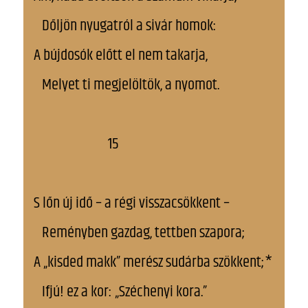
Dőljön nyugatról a sivár homok:
A bújdosók előtt el nem takarja,
Melyet ti megjelöltök, a nyomot.
15
S lőn új idő – a régi visszacsökkent –
Reményben gazdag, tettben szapora;
A „kisded makk” merész sudárba szökkent;*
Ifjú! ez a kor: „Széchenyi kora.”