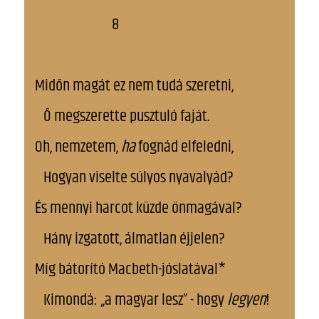
8
Midőn magát ez nem tudá szeretni,
Ő megszerette pusztuló faját.
Oh, nemzetem,
ha
fognád elfeledni,
Hogyan viselte súlyos nyavalyád?
És mennyi harcot küzde önmagával?
Hány izgatott, álmatlan éjjelen?
Míg bátorító Macbeth-jóslatával*
Kimondá: „a magyar lesz” - hogy
legyen
!