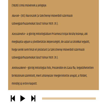
(1828) című művének a jeligéje.
Ikarok
– (itt) Ikaroszok (a Széchenyi műveiből származó
szövegpárhuzamokat lásd Tolnai 1931. 31.).
Kasszándra
– a görög mitológiában Priamosz trójai király leánya, aki
megkapta ugyan a jövőbelátás képességét, de azzal az átokkal együtt,
hogy senki sem hiszi el jóslatait (a Szécshenyi műveiből származó
szövegpárhuzamokat lásd Tolnai 1931. 31.).
Antéuszként
– görög mitológiai hős, Poszeidón és Gaia fia; legyőzhetetlen
birkózónak számított, mert ahányszor megérintette anyját, a földet,
mindig új erőre kapott.
Ha büszke méned
… - Széchenyi kezdeményezte a hazai lóversenyeket; 1821-
ben ő készítette el a nyomtatásban megjelent versenyszabályzatot is. Az