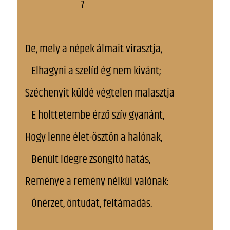
7
De, mely a népek álmait virasztja,
Elhagyni a szelíd ég nem kivánt;
Széchenyit küldé végtelen malasztja
E holttetembe érző szív gyanánt,
Hogy lenne élet-ösztön a halónak,
Bénúlt idegre zsongitó hatás,
Reménye a remény nélkül valónak:
Önérzet, öntudat, feltámadás.