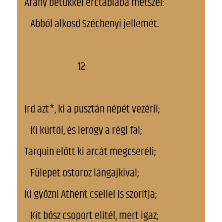
Arany betűkkel érctáblába metszél:
Abból alkosd Széchenyi jellemét.
12
Ird azt*, ki a pusztán népét vezérli;
Ki kürtöl, és lerogy a régi fal;
Tarquin előtt ki arcát megcseréli;
Fülepet ostoroz lángajkival;
Ki győzni Athént csellel is szorítja;
Kit bősz csoport elítél, mert igaz;