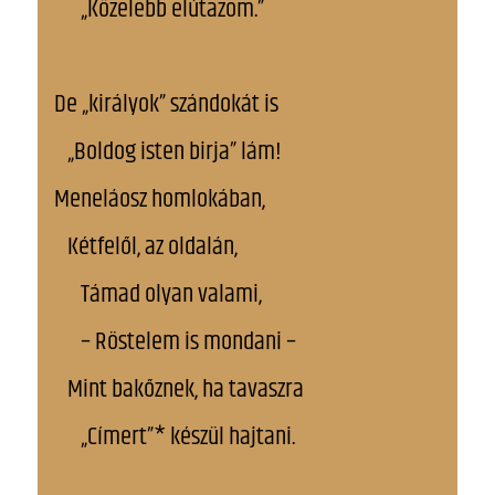
„Közelebb elútazom.”
De „királyok” szándokát is
„Boldog isten birja” lám!
Meneláosz homlokában,
Kétfelől, az oldalán,
Támad olyan valami,
– Röstelem is mondani –
Mint bakőznek, ha tavaszra
„Címert”* készül hajtani.