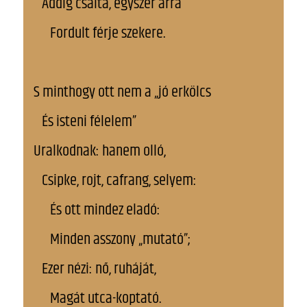
Addig csalta, egyszer arra
Fordult férje szekere.
S minthogy ott nem a „jó erkölcs
És isteni félelem”
Uralkodnak: hanem olló,
Csipke, rojt, cafrang, selyem:
És ott mindez eladó:
Minden asszony „mutató”;
Ezer nézi: nő, ruháját,
Magát utca-koptató.