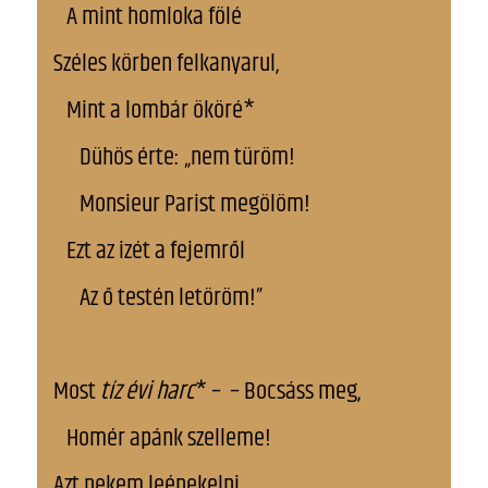
A mint homloka fölé
Széles körben felkanyarul,
Mint a lombár ököré*
Dühös érte: „nem türöm!
Monsieur Parist megölöm!
Ezt az izét a fejemről
Az ő testén letöröm!”
Most
tíz évi harc
* – – Bocsáss meg,
Homér apánk szelleme!
Azt nekem leénekelni