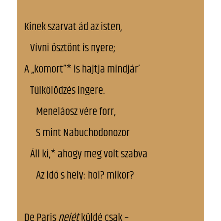
Kinek szarvat ád az isten,
Vívni ösztönt is nyere;
A „komort”* is hajtja mindjár’
Tülkölődzés ingere.
Meneláosz vére forr,
S mint Nabuchodonozor
Áll ki,* ahogy meg volt szabva
Az idő s hely: hol? mikor?
De Paris
nejét
küldé csak –