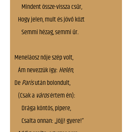
Mindent össze-vissza csűr,
Hogy jelen, mult és jövő közt
Semmi hézag, semmi űr.
Meneláosz nője szép volt,
Ám nevezzük így:
Helén
,
De
Paris
után bolondult,
(Csak a
város
értem én):
Drága köntös, pipere,
Csalta onnan: „jöjj! gyere!”