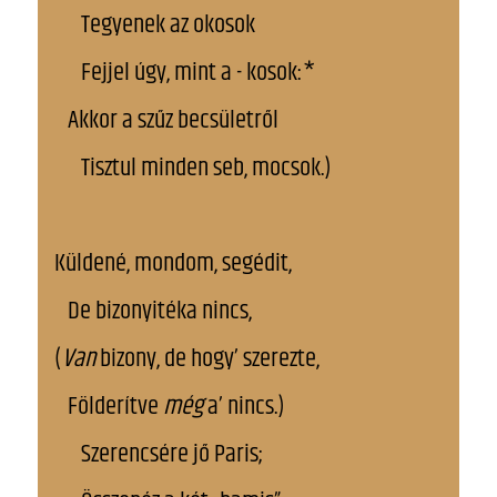
Tegyenek az okosok
Fejjel úgy, mint a - kosok:*
Akkor a szűz becsületről
Tisztul minden seb, mocsok.)
Küldené, mondom, segédit,
De bizonyitéka nincs,
(
Van
bizony, de hogy’ szerezte,
Földerítve
még
a’ nincs.)
Szerencsére jő Paris;