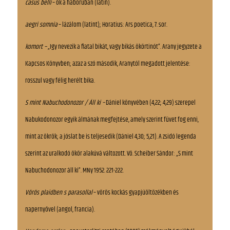
casus belli
– ok a háborúban (latin).
aegri somnia
– lázálom (latint); Horatius: Ars poetica, 7. sor.
komort –
„Igy nevezik a fiatal bikát, vagy bikás ökörtinót”. Arany jegyzete a
Kapcsos Könyvben; azaz a szó második, Aranytól megadott jelentése:
rosszul vagy félig herélt bika.
S mint Nabuchodonozor / Áll ki –
Dániel könyvében (4,22; 4,29) szerepel
Nabukodonozor egyik álmának megfejtése, amely szerint füvet fog enni,
mint az ökrök; a jóslat be is teljesedik (Dániel 4,30; 5,21). A zsidó legenda
szerint az uralkodó ökör alakúvá változott. Vö. Scheiber Sándor: „S mint
Nabuchodonozor áll ki”. MNy 1952. 221-222.
Vörös plaidben s parasollal
– vörös kockás gyapjúöltözékben és
napernyővel (angol, francia).