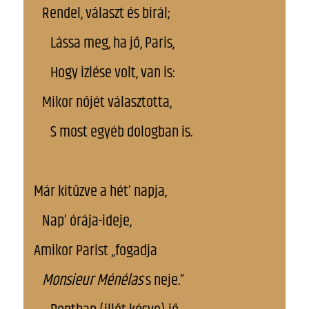
Rendel, választ és birál;
Lássa meg, ha jő, Paris,
Hogy izlése volt, van is:
Mikor nőjét választotta,
S most egyéb dologban is.
Már kitűzve a hét’ napja,
Nap’ órája-ideje,
Amikor Parist „fogadja
Monsieur
Ménélas
s neje.”