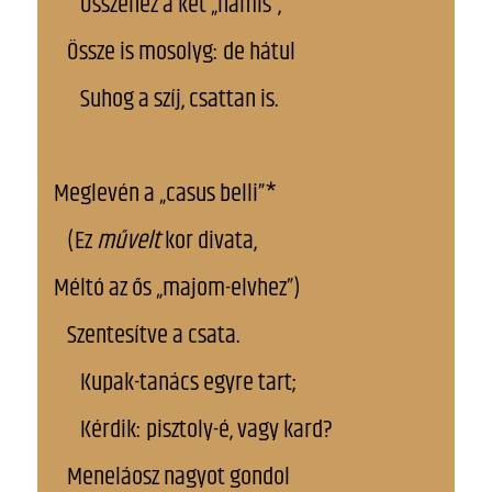
Összenéz a két „hamis”,
Össze is mosolyg: de hátul
Suhog a szíj, csattan is.
Meglevén a „casus belli”*
(Ez
művelt
kor divata,
Méltó az ős „majom-elvhez”)
Szentesítve a csata.
Kupak-tanács egyre tart;
Kérdik: pisztoly-é, vagy kard?
Meneláosz nagyot gondol