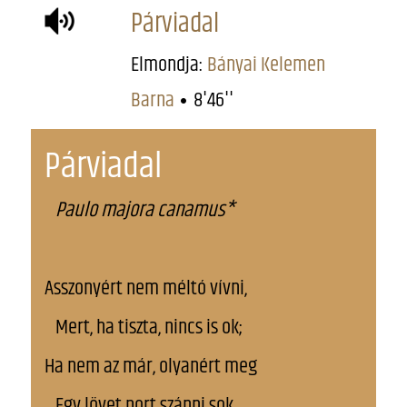
Párviadal
Elmondja:
Bányai Kelemen
Barna
8'46''
Párviadal
Paulo majora canamus*
Asszonyért nem méltó vívni,
Mert, ha tiszta, nincs is ok;
Ha nem az már, olyanért meg
Egy lövet port szánni sok.