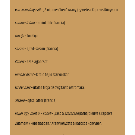
von aranyfolyosót
– „A népmesében”. Arany jegyzete a Kapcsos Könyvben.
comme il faut
– amint illik (francia).
fonája
– fonákja.
saison
– ejtsd: szezon (francia).
Címert
– azaz: agancsot.
lombár ökrét
– kifelé hajló szarvú ökör.
tíz évi harc
– utalás Trója tíz évig tartó ostromára.
affaire
– ejtsd: affér (francia).
Fejjel úgy, mint a – kosok
– „Lásd a
szerecsen
párbajt leirva s rajzolva
valamelyik képeslapban.” Arany jegyzete a Kapcsos Könyvben.