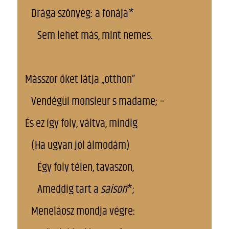
Drága szőnyeg: a fonája*
Sem lehet más, mint nemes.
Másszor őket látja „otthon”
Vendégül monsieur s madame; –
És ez így foly, váltva, mindig
(Ha ugyan jól álmodám)
Így foly télen, tavaszon,
Ameddig tart a
saison
*;
Meneláosz mondja végre: