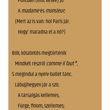
Pontban (illőt késve) jő
A
madame
és
monsieur
;
(Mert az is van: hol Paris jár.
Hogy’ maradna el a nő?)
Bók, köszöntés megtörténik
Mindkét részről
comme il faut*
,
S megindul a nyelv-ballet tánc.
Lábujjhegyen jár a szó;
A társalgás kellemes,
Fürge, finom, szellemes;