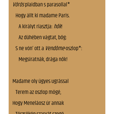
Vörös
plaidban s parasollal*
Hogy állt ki madame Paris.
A királyt riasztja:
hők
!
Az dühében vágtat, bőg:
S ne vón’ ott a
Vendôme
-oszlop*:
Megsiratnák, drága nők!
Madame oly ügyes ugrással
Terem az oszlop mögé,
Hogy Meneláosz úr annak