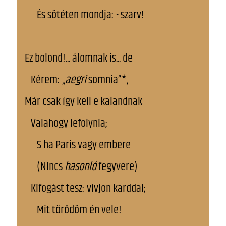
És sötéten mondja: - szarv!
Ez bolond!... álomnak is... de
Kérem: „
aegri
somnia”*,
Már csak így kell e kalandnak
Valahogy lefolynia;
S ha Paris vagy embere
(Nincs
hasonló
fegyvere)
Kifogást tesz: vívjon karddal;
Mit törődöm én vele!