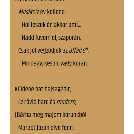
Másik
tíz év kellene:
Hol leszek én akkor ám!...
Hadd fuvom el, szaporán;
Csak jól végződjék az
affaire
*.
Mindegy, későn, vagy korán.
Küldené hát bajsegédit,
Ez rövid harc és
modern
,
(Bárha még majom korunkból
Maradt józan elve fenn: