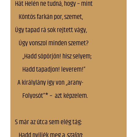
Hát Helén ne tudná, hogy – mint
Köntös farkán por, szemet,
Úgy tapad rá sok rejtett vágy,
Úgy vonszol minden szemet?
„Hadd söpörjön! hisz selyem;
Hadd tapadjon! leverem!”
A királylány így von „arany-
Folyosót”* – azt képzelem.
S már az útca sem elég tág:
Hadd nyiljék meg a
szalon
;