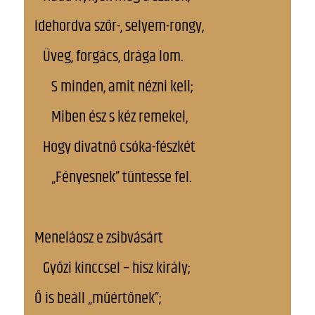
Idehordva szőr-, selyem-rongy,
Üveg, forgács, drága lom.
S minden, amit nézni kell;
Miben ész s kéz remekel,
Hogy divatnő csóka-fészkét
„Fényesnek” tüntesse fel.
Meneláosz e zsibvásárt
Győzi kinccsel – hisz király;
Ő is beáll „műértőnek”;