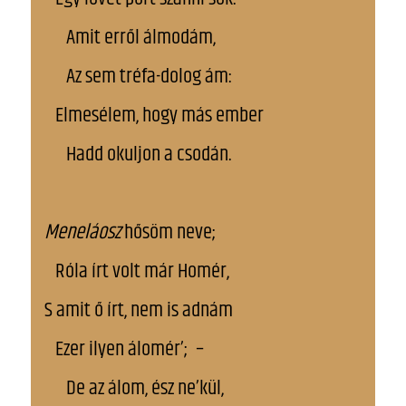
Amit erről álmodám,
Az sem tréfa-dolog ám:
Elmesélem, hogy más ember
Hadd okuljon a csodán.
Meneláosz
hősöm neve;
Róla írt volt már Homér,
S amit ő írt, nem is adnám
Ezer ilyen álomér’; –
De az álom, ész ne’kül,