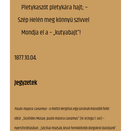
Pletykaszót pletykára hajt; –
Szép Helén meg könnyü szívvel
Mondja el a – „kutyabajt”!
1877.10.04.
Jegyzetek
Paulo majora canamus
– a mottó Vergilius egy sorának második felét
idézi: „Sicelides Musae, paulo maiora canamus” (IV. ecloga 1. sor) –
nyersfordításban: „Szicíliai múzsák, kissé fennköltebb dolgokról daloljunk”.