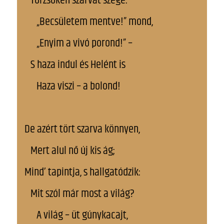
Törzsökén szarvát szegé.
„Becsületem mentve!” mond,
„Enyim a vivó porond!” –
S haza indul és Helént is
Haza viszi – a bolond!
De azért tört szarva könnyen,
Mert alul nő új kis ág;
Mind’ tapintja, s hallgatódzik:
Mit szól már most a világ?
A világ – üt gúnykacajt,