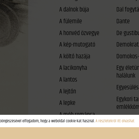
A dalnok búja
A fülemile
Dante
A honvéd özvegye
De gustib
A kép-mutogató
Demokrat
A költő hazája
Domokos-
A lacikonyha
Egy életü
halálunk
A lantos
Egyesülés
A lejtőn
Egykori t
A lepke
emlékkön
A méh románca
Éjféli párb
A néma háború
Él-e még a
A rab gólya