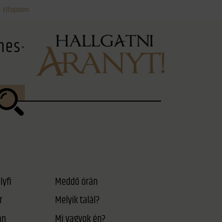
Elfogadom
ínes
lyfi
Meddő órán
r
Melyik talál?
án
Mi vagyok én?