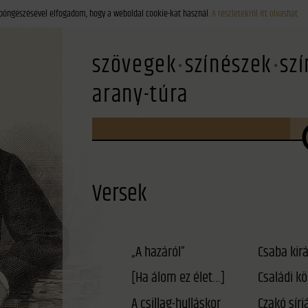
böngészésével elfogadom, hogy a weboldal cookie-kat használ.
A részletekről itt olvashat
szövegek
színészek
sz
arany-túra
Versek
„A hazáról”
Csaba kirá
[Ha álom ez élet…]
Családi kö
A csillag-hulláskor
Czakó sírj