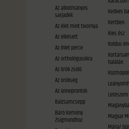
Karácson 
Az alkotmányos
Kedves b
sarjadék
Kertben
Az élet mint tivornya
Kies ősz
Az elkésett
Koldus-én
Az ihlet perce
Kortársam
Az orthológusokra
halálán
Az örök zsidó
Kozmopoli
Az örökség
Leányomh
Az ünneprontók
Letészem 
Balzsamcsepp
Magányb
Báró Kemény
Magyar Mi
Zsigmondhoz
Mária! bűneid meg