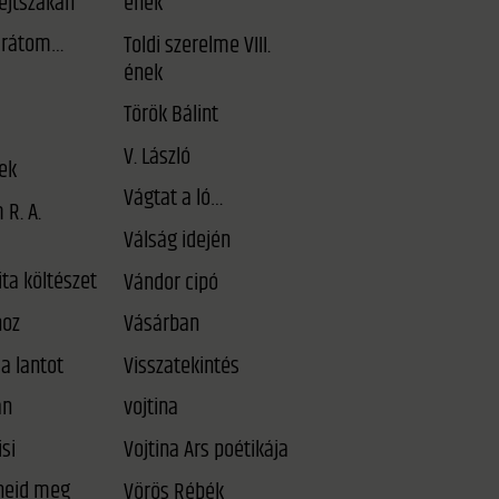
éjtszakán
ének
arátom…
Toldi szerelme VIII.
ének
Török Bálint
V. László
ek
Vágtat a ló…
 R. A.
Válság idején
ta költészet
Vándor cipó
oz
Vásárban
a lantot
Visszatekintés
an
vojtina
si
Vojtina Ars poétikája
Vörös Rébék