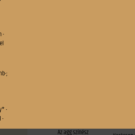
A vén gulyás
kongressz
temetése
Görgei* Arthur
A vigasztaló
leányána
A világ
A walesi bárdok
Hasadnak
Agio-világ
rendületl
Ágnes asszony
Híd-avatá
Aisthesis
Hírlap-áru
Álom – való
Honnan é
Április 14-én
János pap
Az „Üstökös”-nek
Juliska e
Az 1869-i választások
Juliska sí
Az agg színész