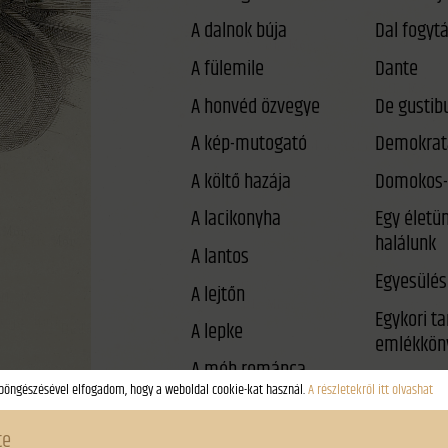
A dalnok búja
A fülemile
Dante
A honvéd özvegye
De gustib
A kép-mutogató
Demokrat
A költő hazája
Domokos-
A lacikonyha
Egy életü
halálunk
A lantos
Egyesülés
A lejtőn
Egykori t
A lepke
emlékkön
A méh románca
Éjféli párb
A néma háború
Él-e még a
A rab gólya