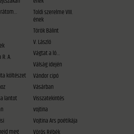
éjtszakán
ének
arátom…
Toldi szerelme VIII.
ének
Török Bálint
V. László
ek
Vágtat a ló…
 R. A.
Válság idején
ta költészet
Vándor cipó
oz
Vásárban
a lantot
Visszatekintés
an
vojtina
si
Vojtina Ars poétikája
Vörös Rébék