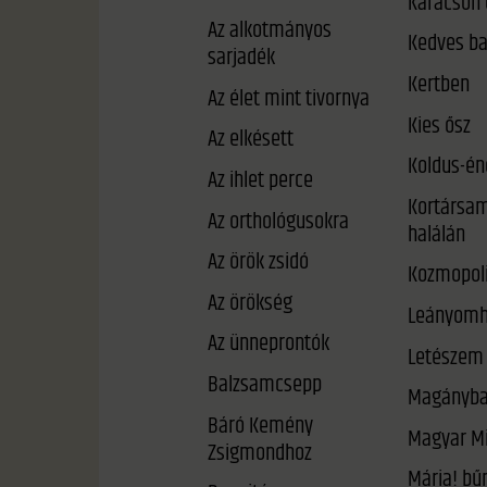
Karácson 
Az alkotmányos
Kedves b
sarjadék
Kertben
Az élet mint tivornya
Kies ősz
Az elkésett
Koldus-én
Az ihlet perce
Kortársam
Az orthológusokra
halálán
Az örök zsidó
Kozmopoli
Az örökség
Leányomh
Az ünneprontók
Letészem 
Balzsamcsepp
Magányb
Báró Kemény
Magyar Mi
Zsigmondhoz
Mária! bűneid meg