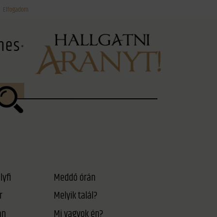
Elfogadom
ínes
lyfi
Meddő órán
r
Melyik talál?
án
Mi vagyok én?