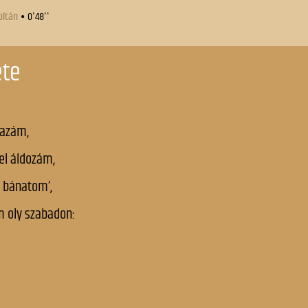
Eldorádó
A rablelkek
Emléklap
A régi panasz
Emlékre
A rodostói temető
Emlények
A sors húmora
Ének a pes
A szájasok
Epilogus
A szegény jobbágy
Erdély
A tetétleni halmon
Évek, ti 
évek
A tölgyek alatt
Évnapra (
A tudós macskája
Évnapra (
A varró leányok
Fiamnak
A vén gulyás
Gondolato