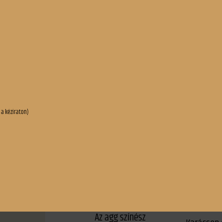
A vén gulyás
kongressz
temetése
Görgei* Arthur
A vigasztaló
leányána
A világ
A walesi bárdok
Hasadnak
Agio-világ
rendületl
Ágnes asszony
Híd-avatá
Aisthesis
Hírlap-áru
Álom – való
Honnan é
Április 14-én
János pap
Az „Üstökös”-nek
Juliska e
Az 1869-i választások
Juliska sí
Az agg színész