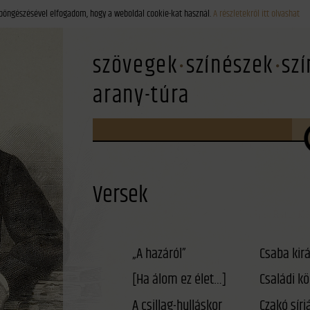
böngészésével elfogadom, hogy a weboldal cookie-kat használ.
A részletekről itt olvashat
szövegek
színészek
sz
arany-túra
Versek
„A hazáról”
Csaba kirá
[Ha álom ez élet…]
Családi kö
A csillag-hulláskor
Czakó sírj