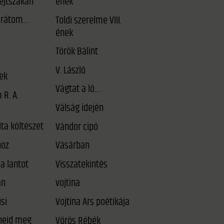
éjtszakán
ének
arátom…
Toldi szerelme VIII.
ének
Török Bálint
V. László
ek
Vágtat a ló…
 R. A.
Válság idején
ta költészet
Vándor cipó
oz
Vásárban
a lantot
Visszatekintés
an
vojtina
si
Vojtina Ars poétikája
Vörös Rébék