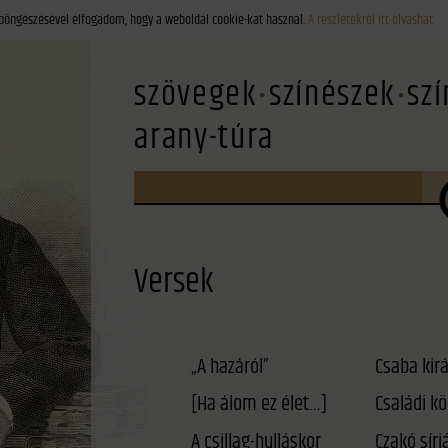
böngészésével elfogadom, hogy a weboldal cookie-kat használ.
A részletekről itt olvashat
szövegek
színészek
sz
arany-túra
Versek
„A hazáról”
Csaba kirá
[Ha álom ez élet…]
Családi kö
A csillag-hulláskor
Czakó sírj