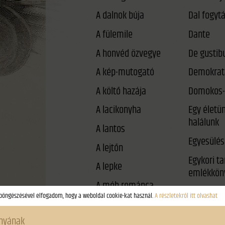
A dalnok búja
A fülemile
Dante
A honvéd özvegye
De gustib
A kép-mutogató
Demokrat
A költő hazája
Domokos-
A lacikonyha
Egy életü
halálunk
A lantos
Egyesülés
A lejtőn
Egykori t
A lepke
emlékkön
A méh románca
Éjféli párb
A néma háború
Él-e még a
A rab gólya