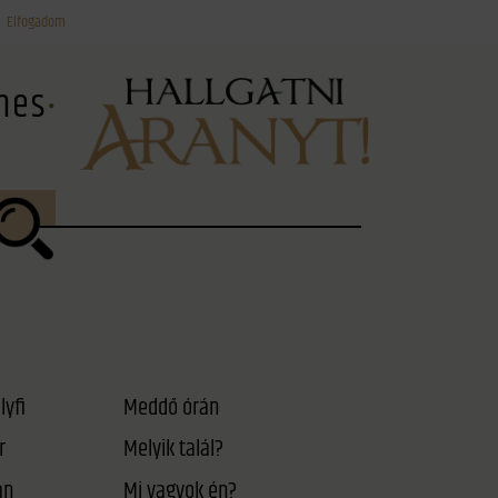
Elfogadom
ínes
lyfi
Meddő órán
r
Melyik talál?
án
Mi vagyok én?