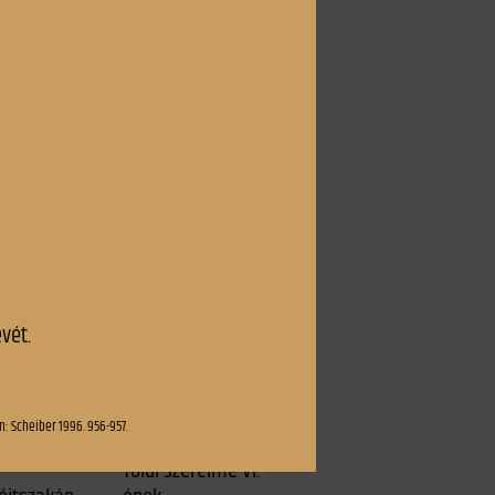
us felől
Szegény Miska
sírkövére
k
Szent László
Harminc év mulva
Szibinyáni Jank
Szondi két apródja
enűl
Szőke Panni
s
Tamburás öreg úr
ló
Télben
s hová?
Tengeri-hántás
 országa
Tetemre hívás
mlékezete
Toldi szerelme III. ének
rkövére
Toldi szerelme VI.