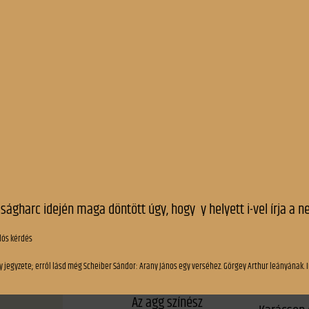
A vén gulyás
kongressz
temetése
Görgei* Arthur
A vigasztaló
leányána
A világ
A walesi bárdok
Hasadnak
Agio-világ
rendületl
Ágnes asszony
Híd-avatá
Aisthesis
Hírlap-áru
Álom – való
Honnan é
Április 14-én
János pap
Az „Üstökös”-nek
Juliska e
Az 1869-i választások
Juliska sí
Az agg színész