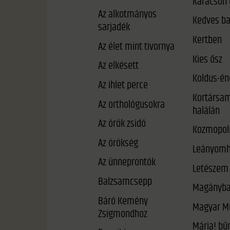
Karácson 
Az alkotmányos
Kedves b
sarjadék
Kertben
Az élet mint tivornya
Kies ősz
Az elkésett
Koldus-én
Az ihlet perce
Kortársam
Az orthológusokra
halálán
Az örök zsidó
Kozmopoli
Az örökség
Leányomh
Az ünneprontók
Letészem 
Balzsamcsepp
Magányb
Báró Kemény
Magyar Mi
Zsigmondhoz
Mária! bűneid meg