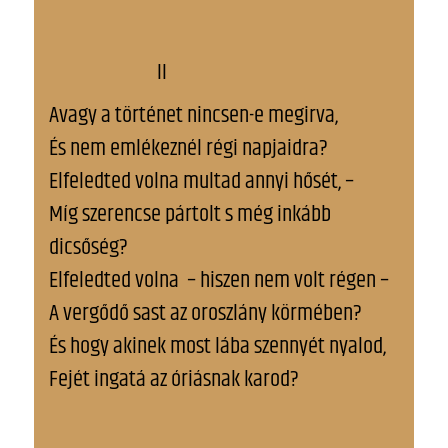
II
Avagy a történet nincsen-e megirva,
És nem emlékeznél régi napjaidra?
Elfeledted volna multad annyi hősét, –
Míg szerencse pártolt s még inkább
dicsőség?
Elfeledted volna – hiszen nem volt régen –
A vergődő sast az oroszlány körmében?
És hogy akinek most lába szennyét nyalod,
Fejét ingatá az óriásnak karod?