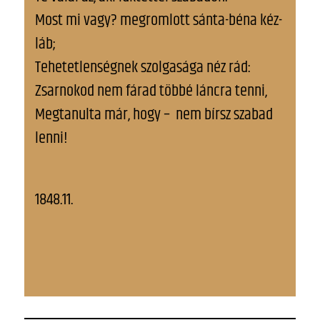
Most mi vagy? megromlott sánta-béna kéz-
láb;
Tehetetlenségnek szolgasága néz rád:
Zsarnokod nem fárad többé láncra tenni,
Megtanulta már, hogy – nem bírsz szabad
lenni!
1848.11.