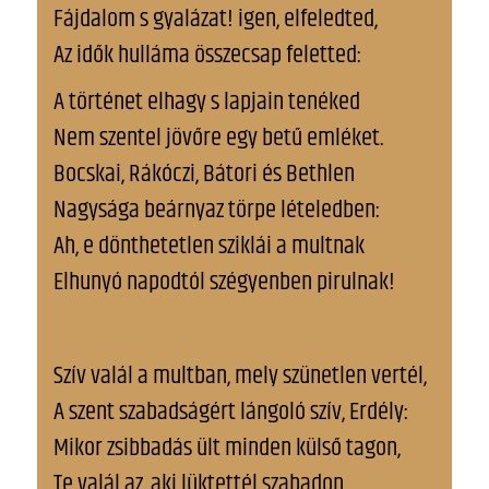
Fájdalom s gyalázat! igen, elfeledted,
Az idők hulláma összecsap feletted:
A történet elhagy s lapjain tenéked
Nem szentel jövőre egy betű emléket.
Bocskai, Rákóczi, Bátori és Bethlen
Nagysága beárnyaz törpe lételedben:
Ah, e dönthetetlen sziklái a multnak
Elhunyó napodtól szégyenben pirulnak!
Szív valál a multban, mely szünetlen vertél,
A szent szabadságért lángoló szív, Erdély:
Mikor zsibbadás ült minden külső tagon,
Te valál az, aki lüktettél szabadon.