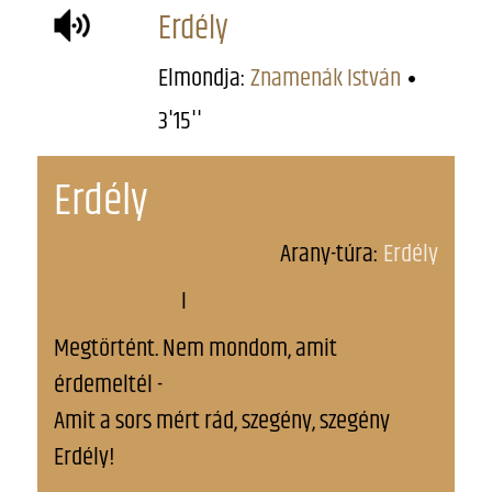
Erdély
Elmondja:
Znamenák István
3'15''
Erdély
Arany-túra:
Erdély
I
Megtörtént. Nem mondom, amit
érdemeltél -
Amit a sors mért rád, szegény, szegény
Erdély!