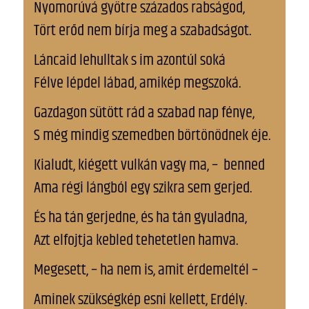
Nyomorúvá gyötre százados rabságod,
Tört erőd nem bírja meg a szabadságot.
Láncaid lehulltak s im azontúl soká
Félve lépdel lábad, amikép megszoká.
Gazdagon sütött rád a szabad nap fénye,
S még mindig szemedben börtönödnek éje.
Kialudt, kiégett vulkán vagy ma, – benned
Ama régi lángból egy szikra sem gerjed.
És ha tán gerjedne, és ha tán gyuladna,
Azt elfojtja kebled tehetetlen hamva.
Megesett, – ha nem is, amit érdemeltél –
Aminek szükségkép esni kellett, Erdély.