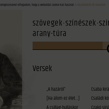
böngészésével elfogadom, hogy a weboldal cookie-kat használ.
A részletekről itt olvashat
szövegek
színészek
sz
arany-túra
Versek
„A hazáról”
Csaba kirá
[Ha álom ez élet…]
Családi kö
A csillag-hulláskor
Czakó sírj