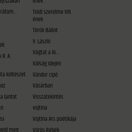
éjtszakán
ének
arátom…
Toldi szerelme VIII.
ének
Török Bálint
V. László
ek
Vágtat a ló…
 R. A.
Válság idején
ta költészet
Vándor cipó
oz
Vásárban
a lantot
Visszatekintés
an
vojtina
si
Vojtina Ars poétikája
Vörös Rébék