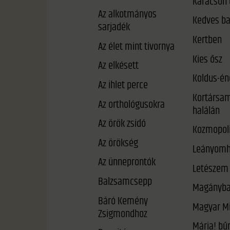
Karácson 
Az alkotmányos
Kedves b
sarjadék
Kertben
Az élet mint tivornya
Kies ősz
Az elkésett
Koldus-én
Az ihlet perce
Kortársam
Az orthológusokra
halálán
Az örök zsidó
Kozmopoli
Az örökség
Leányomh
Az ünneprontók
Letészem 
Balzsamcsepp
Magányb
Báró Kemény
Magyar Mi
Zsigmondhoz
Mária! bűneid meg