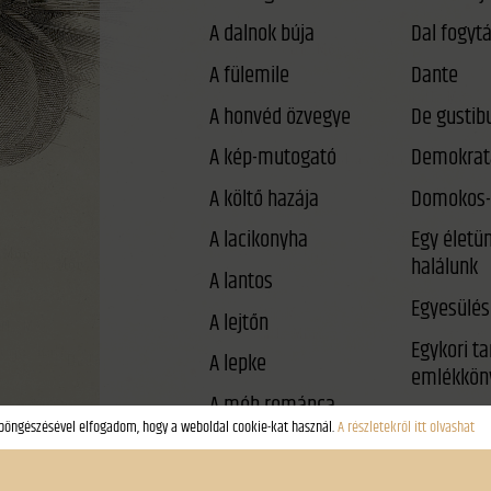
A dalnok búja
A fülemile
Dante
A honvéd özvegye
De gustib
A kép-mutogató
Demokrat
A költő hazája
Domokos-
A lacikonyha
Egy életü
halálunk
A lantos
Egyesülés
A lejtőn
Egykori t
A lepke
emlékkön
A méh románca
Éjféli párb
A néma háború
Él-e még a
A rab gólya