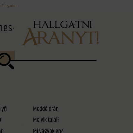
Elfogadom
ínes
lyfi
Meddő órán
r
Melyik talál?
án
Mi vagyok én?