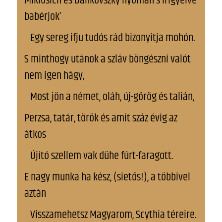
Miklosich és Dankovszky nyomán s irigyelve
babérjok’
Egy sereg ifju tudós rád bizonyitja mohón.
S minthogy utánok a szláv böngészni valót
nem igen hágy,
Most jön a német, oláh, új-görög és talián,
Perzsa, tatár, török és amit száz évig az
átkos
Újító szellem vak dühe fúrt-faragott.
E nagy munka ha kész, (sietős!), a többivel
aztán
Visszamehetsz Magyarom, Scythia téreire.