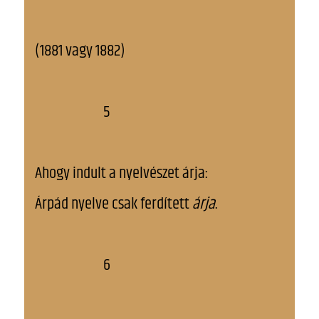
(1881 vagy 1882)
5
Ahogy indult a nyelvészet árja:
Árpád nyelve csak ferdített
árja
.
6