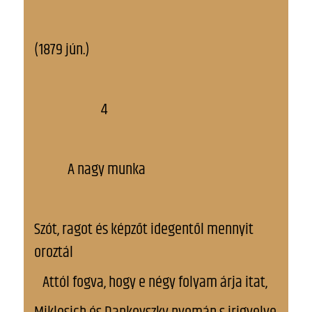
(1879 jún.)
4
A nagy munka
Szót, ragot és képzőt idegentől mennyit
oroztál
Attól fogva, hogy e négy folyam árja itat,