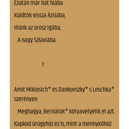
Ezután már hát hiába
Küldtök vissza Ázsiába,
Illünk az orosz igába,
A nagy Szláviába.
7
Amit Miklosich* és Dankovszky* s Leschka*
szerényen
Meghagya, Bernátok* kótyavetyélik el azt.
Kapkod ürügyhöz ez is, mint a mennykőhöz