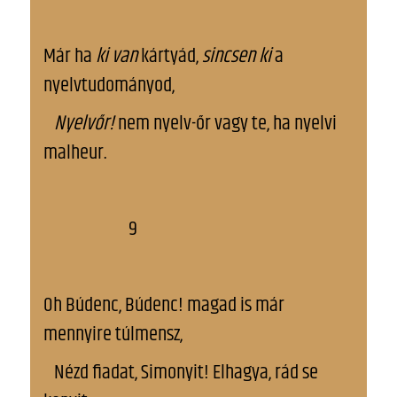
Már ha
ki van
kártyád,
sincsen
ki
a
nyelvtudományod,
Nyelvőr!
nem nyelv-őr vagy te, ha nyelvi
malheur.
9
Oh Búdenc, Búdenc! magad is már
mennyire túlmensz,
Nézd fiadat, Simonyit! Elhagya, rád se