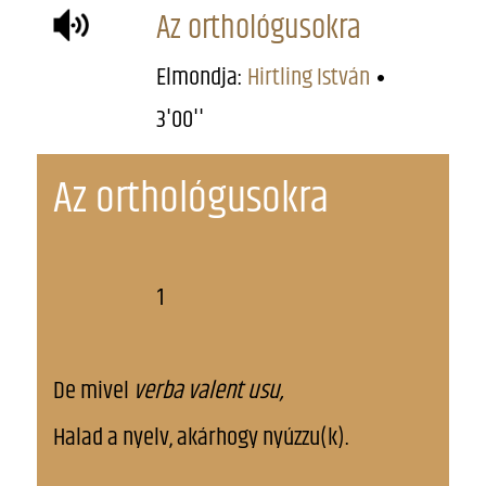
Az orthológusokra
Elmondja:
Hirtling István
3'00''
Az orthológusokra
1
De mivel
verba valent usu,
Halad a nyelv, akárhogy nyúzzu(k).