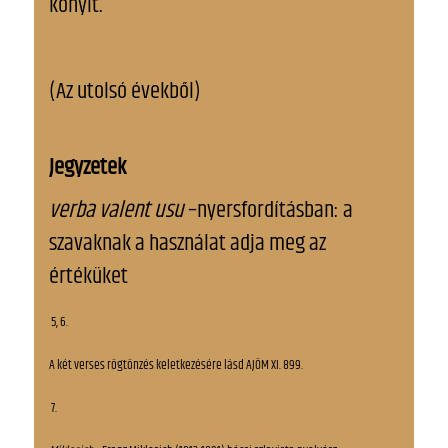
konyit.
(Az utolsó évekből)
Jegyzetek
verba valent usu
–nyersfordításban: a
szavaknak a használat adja meg az
értéküket
5, 6.
A két verses rögtönzés keletkezésére lásd AJÖM XI. 899.
7.