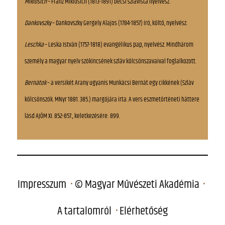
Miklosich
– Franz Miklosich (1813-1891) bécsi szlavista nyelvész.
Dankovszky
– Dankovszky Gergely Alajos (1784-1857) író, költő, nyelvész.
Leschka
– Leska István (1757-1818) evangélikus pap, nyelvész. Mindhárom
személy a magyar nyelv szókincsének szláv kölcsönszavaival foglalkozott.
Bernátok
– a versikét Arany ugyanis Munkácsi Bernát egy cikkének (Szláv
kölcsönszók. MNyr 1881. 385.) margójára írta. A vers eszmetörténeti háttere
lásd AJÖM XI. 852-857., keletkezésére: 899.
Impresszum
© Magyar Művészeti Akadémia
A tartalomról
Elérhetőség