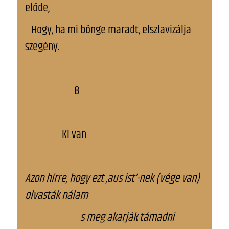
előde,
Hogy, ha mi bönge maradt, elszlavizálja
szegény.
8
Ki van
Azon hírre, hogy ezt ,aus ist’-nek (vége van)
olvasták nálam
s meg akarják támadni