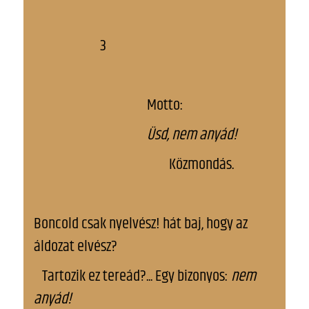
3
Motto:
Üsd, nem anyád!
Közmondás.
Boncold csak nyelvész! hát baj, hogy az
áldozat elvész?
Tartozik ez tereád?... Egy bizonyos:
nem
anyád!