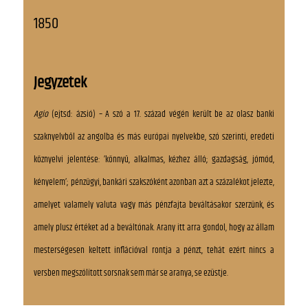
1850
Jegyzetek
Agio
(ejtsd: ázsió) – A szó a 17. század végén került be az olasz banki
szaknyelvből az angolba és más európai nyelvekbe, szó szerinti, eredeti
köznyelvi jelentése: ’könnyű, alkalmas, kézhez álló; gazdagság, jómód,
kényelem’; pénzügyi, bankári szakszóként azonban azt a százalékot jelezte,
amelyet valamely valuta vagy más pénzfajta beváltásakor szerzünk, és
amely plusz értéket ad a beváltónak. Arany itt arra gondol, hogy az állam
mesterségesen keltett inflációval rontja a pénzt, tehát ezért nincs a
versben megszólított sorsnak sem már se aranya, se ezüstje.