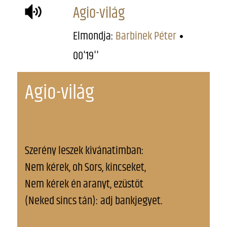
Agio-világ
Elmondja:
Barbinek Péter
00'19''
Agio-világ
Szerény leszek kivánatimban:
Nem kérek, oh Sors, kincseket,
Nem kérek én aranyt, ezüstöt
(Neked sincs tán): adj bankjegyet.