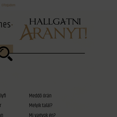
Elfogadom
ínes
lyfi
Meddő órán
r
Melyik talál?
án
Mi vagyok én?