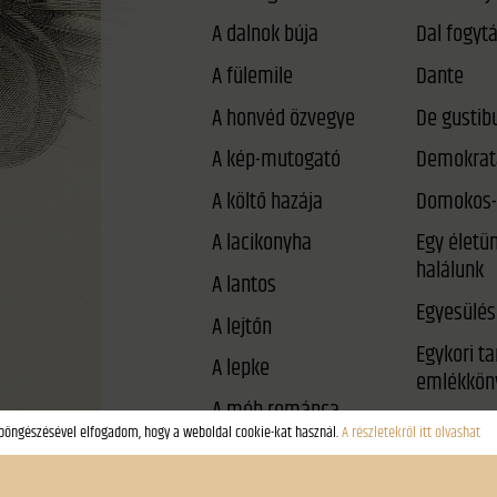
A dalnok búja
A fülemile
Dante
A honvéd özvegye
De gustib
A kép-mutogató
Demokrat
A költő hazája
Domokos-
A lacikonyha
Egy életü
halálunk
A lantos
Egyesülés
A lejtőn
Egykori t
A lepke
emlékkön
A méh románca
Éjféli párb
A néma háború
Él-e még a
A rab gólya