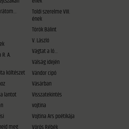
éjtszakán
ének
arátom…
Toldi szerelme VIII.
ének
Török Bálint
V. László
ek
Vágtat a ló…
 R. A.
Válság idején
ta költészet
Vándor cipó
oz
Vásárban
a lantot
Visszatekintés
an
vojtina
si
Vojtina Ars poétikája
Vörös Rébék