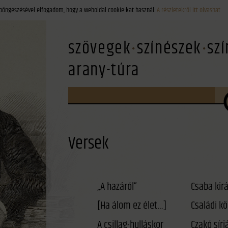
böngészésével elfogadom, hogy a weboldal cookie-kat használ.
A részletekről itt olvashat
szövegek
színészek
sz
arany-túra
Versek
„A hazáról”
Csaba kirá
[Ha álom ez élet…]
Családi kö
A csillag-hulláskor
Czakó sírj