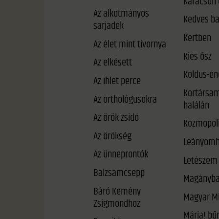
Karácson 
Az alkotmányos
Kedves b
sarjadék
Kertben
Az élet mint tivornya
Kies ősz
Az elkésett
Koldus-én
Az ihlet perce
Kortársam
Az orthológusokra
halálán
Az örök zsidó
Kozmopoli
Az örökség
Leányomh
Az ünneprontók
Letészem 
Balzsamcsepp
Magányb
Báró Kemény
Magyar Mi
Zsigmondhoz
Mária! bűneid meg