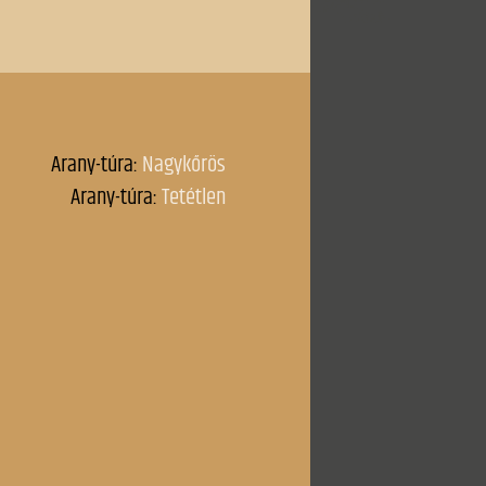
Ősszel
ra
Őszikék
Párviadal
Plevna
ti ligetről
Ráchel siralma
Rákócziné
Reményem
még jövendő
Rendületlenül
Rozgonyiné
1850)
Sejtelem (1881)
1881)
Sejtelem (1882)
Széchenyi emlékezete
k a Béke-