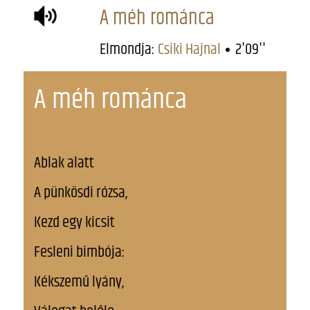
A méh románca
Elmondja:
Csiki Hajnal
2'09''
A méh románca
Ablak alatt
A pünkösdi rózsa,
Kezd egy kicsit
Fesleni bimbója:
Kékszemű lyány,