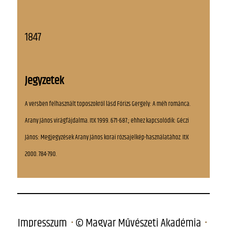
1847
Jegyzetek
A versben felhasznált toposzokról lásd Fórizs Gergely: A méh románca.
Arany János virágfájdalma. ItK 1999. 671-687.; ehhez kapcsolódik: Géczi
János: Megjegyzések Arany János korai rózsajelkép-használatához. ItK
2000. 784-790.
Impresszum
© Magyar Művészeti Akadémia