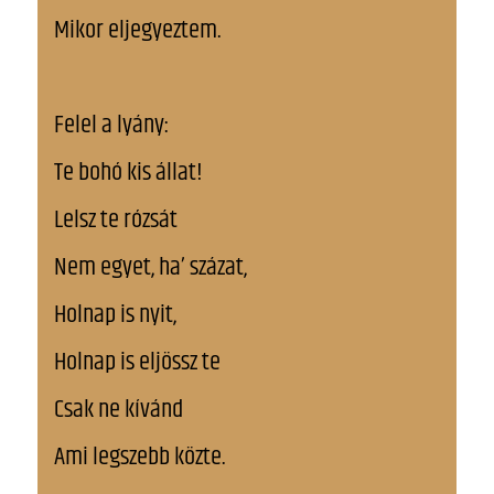
Mikor eljegyeztem.
Felel a lyány:
Te bohó kis állat!
Lelsz te rózsát
Nem egyet, ha’ százat,
Holnap is nyit,
Holnap is eljössz te
Csak ne kívánd
Ami legszebb közte.