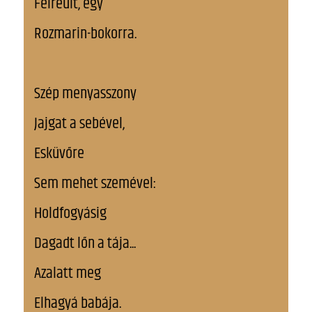
Félreült, egy
Rozmarin-bokorra.
Szép menyasszony
Jajgat a sebével,
Esküvőre
Sem mehet szemével:
Holdfogyásig
Dagadt lőn a tája...
Azalatt meg
Elhagyá babája.