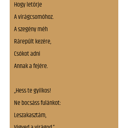
Hogy letörje
A virágcsomóhoz.
A szegény méh
Rárepűlt kezére,
Csókot adni
Annak a fejére.
„Hess te gyilkos!
Ne bocsáss fulánkot:
Leszakasztám,
Vigyed a virágod.”