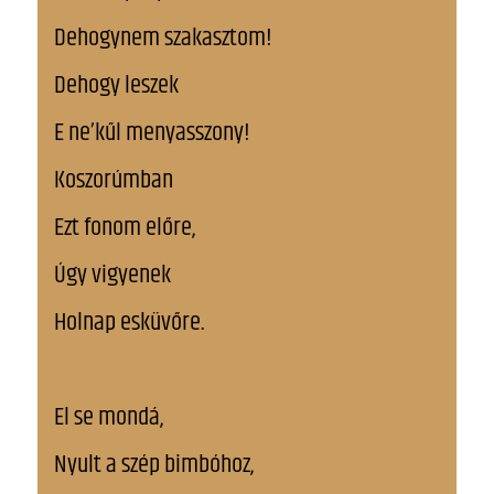
Dehogynem szakasztom!
Dehogy leszek
E ne’kűl menyasszony!
Koszorúmban
Ezt fonom előre,
Úgy vigyenek
Holnap esküvőre.
El se mondá,
Nyult a szép bimbóhoz,