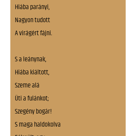
Hiába parányi,
Nagyon tudott
A virágért fájni.
S a leánynak,
Hiába kiáltott,
Szeme alá
Üti a fulánkot;
Szegény bogár!
S maga haldokolva