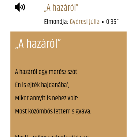
„A hazáról”
Elmondja:
Gyéresi Júlia
0'35''
„A hazáról”
A hazáról egy merész szót
Én is ejték hajdanába’,
Mikor annyit is nehéz volt:
Most közömbös lettem s gyáva.