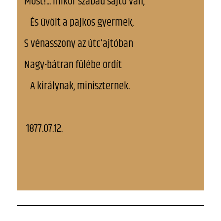
Most!... mikor szabad sajtó van,
És üvölt a pajkos gyermek,
S vénasszony az útc’ajtóban
Nagy-bátran fülébe ordít
A királynak, miniszternek.
1877.07.12.