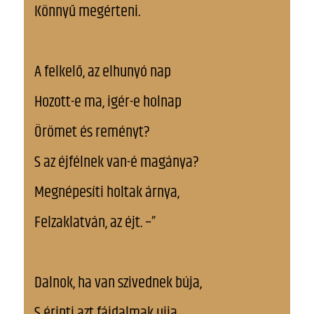
Könnyű megérteni.
A felkelő, az elhunyó nap
Hozott-e ma, igér-e holnap
Örömet és reményt?
S az éjfélnek van-é magánya?
Megnépesíti holtak árnya,
Felzaklatván, az éjt. –”
Dalnok, ha van szivednek búja,
S érinti azt fájdalmak ujja,