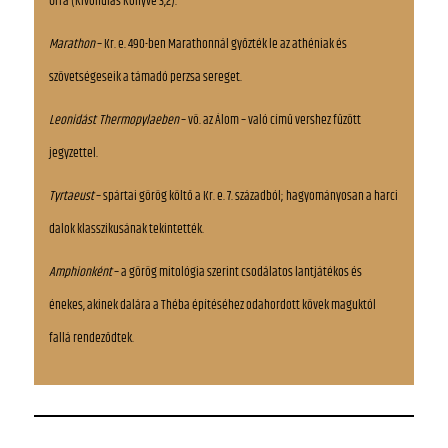
Úrra (Kivonulás Könyve 3,2).
Marathon
– Kr. e. 490-ben Marathonnál győzték le az athéniak és
szövetségeseik a támadó perzsa sereget.
Leonidást Thermopylaeben
– vö. az Álom – való című vershez fűzött
jegyzettel.
Tyrtaeust
– spártai görög költő a Kr. e. 7. századból; hagyományosan a harci
dalok klasszikusának tekintették.
Amphionként
– a görög mitológia szerint csodálatos lantjátékos és
énekes, akinek dalára a Théba építéséhez odahordott kövek maguktól
fallá rendeződtek.