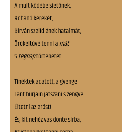
A mult ködébe sietőnek,
Rohanó kerekét,
Bírván szelíd ének hatalmát,
Örökéltűvé tenni a
mát
S
tegnap
történetét.
Tinéktek adatott, a gyenge
Lant hurjain játszani s zengve
Éltetni az erőst!
És, kit nehéz vas dönte sirba,