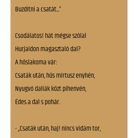
Buzdítni a csatát...”
Csodálatos! hát mégse szólal
Hurjaidon magasztaló dal?
A hőslakoma vár:
Csaták után, hűs mirtusz enyhén,
Nyugvó daliák közt pihenvén,
Édes a dal s pohár.
- „Csaták után, haj! nincs vidám tor,