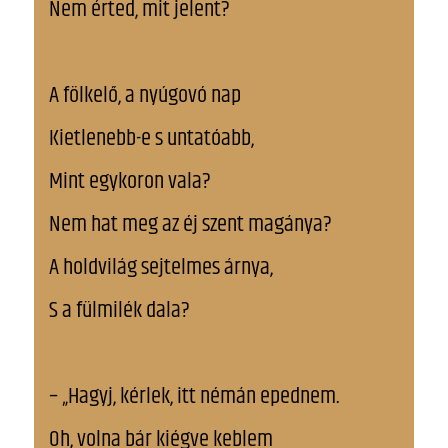
Nem érted, mit jelent?
A fölkelő, a nyúgovó nap
Kietlenebb-e s untatóabb,
Mint egykoron vala?
Nem hat meg az éj szent magánya?
A holdvilág sejtelmes árnya,
S a fülmilék dala?
– „Hagyj, kérlek, itt némán epednem.
Oh, volna bár kiégve keblem