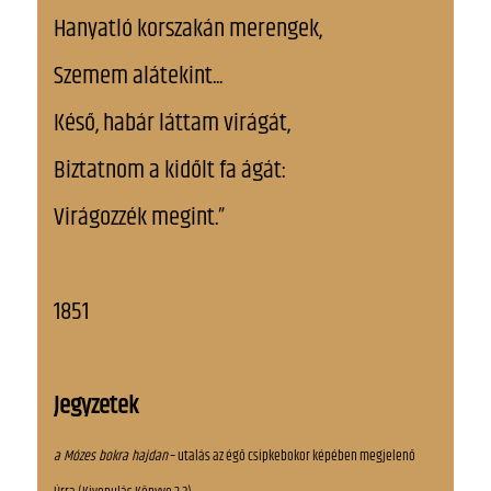
Hanyatló korszakán merengek,
Szemem alátekint...
Késő, habár láttam virágát,
Biztatnom a kidőlt fa ágát:
Virágozzék megint.”
1851
Jegyzetek
a Mózes bokra hajdan
– utalás az égő csipkebokor képében megjelenő