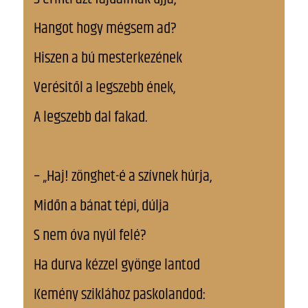
Hangot hogy mégsem ad?
Hiszen a bú mesterkezének
Verésitől a legszebb ének,
A legszebb dal fakad.
– „Haj! zönghet-é a szívnek húrja,
Midőn a bánat tépi, dúlja
S nem óva nyúl felé?
Ha durva kézzel gyönge lantod
Kemény sziklához paskolandod: