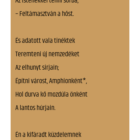
Az istenekkel tenni sorba,
– Feltámasztván a hőst.
És adatott vala tinéktek
Teremteni új nemzedéket
Az elhunyt sirjain;
Építni várost, Amphionként*,
Hol durva kő mozdúla önként
A lantos húrjain.
Én a kifáradt küzdelemnek