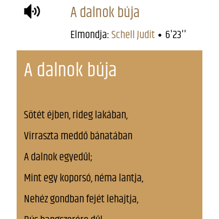
A dalnok búja
Elmondja:
Schell Judit
6'23''
A dalnok búja
Sötét éjben, rideg lakában,
Virraszta meddő bánatában
A dalnok egyedűl;
Mint egy koporsó, néma lantja,
Nehéz gondban fejét lehajtja,