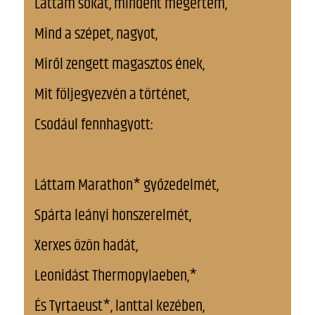
Láttam sokat, mindent megértem,
Mind a szépet, nagyot,
Miről zengett magasztos ének,
Mit följegyezvén a történet,
Csodául fennhagyott:
Láttam Marathon* győzedelmét,
Spárta leányi honszerelmét,
Xerxes özön hadát,
Leonidást Thermopylaeben,*
És Tyrtaeust*, lanttal kezében,