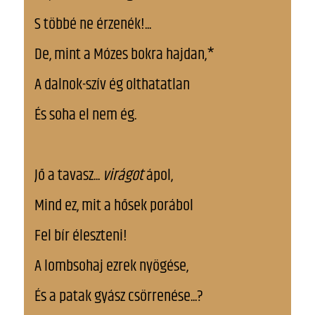
S többé ne érzenék!...
De, mint a Mózes bokra hajdan,*
A dalnok-szív ég olthatatlan
És soha el nem ég.
Jő a tavasz...
virágot
ápol,
Mind ez, mit a hősek porábol
Fel bír éleszteni!
A lombsohaj ezrek nyögése,
És a patak gyász csörrenése...?