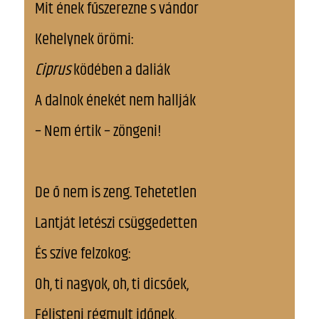
Mit ének fűszerezne s vándor
Kehelynek örömi:
Ciprus
ködében a daliák
A dalnok énekét nem hallják
– Nem értik – zöngeni!
De ő nem is zeng. Tehetetlen
Lantját letészi csüggedetten
És szíve felzokog:
Oh, ti nagyok, oh, ti dicsőek,
Félisteni régmult időnek,