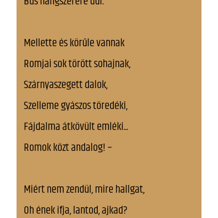
Bús hangszerére dűl.
Mellette és körűle vannak
Romjai sok törött sohajnak,
Szárnyaszegett dalok,
Szelleme gyászos töredéki,
Fájdalma átkövült emléki...
Romok közt andalog! –
Miért nem zendül, mire hallgat,
Oh ének ifja, lantod, ajkad?