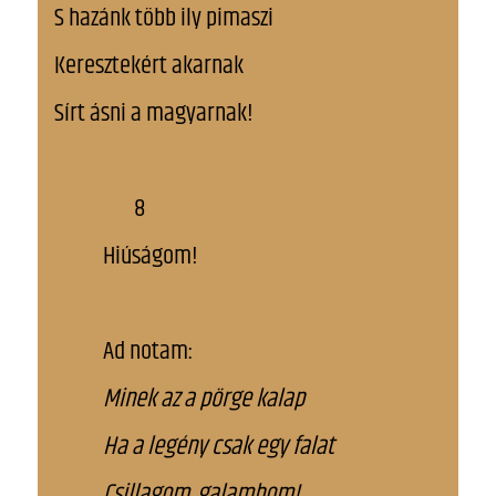
S hazánk több ily pimaszi
Keresztekért akarnak
Sírt ásni a magyarnak!
8
Hiúságom!
Ad notam:
Minek az a pörge kalap
Ha a legény csak egy falat
Csillagom, galambom!