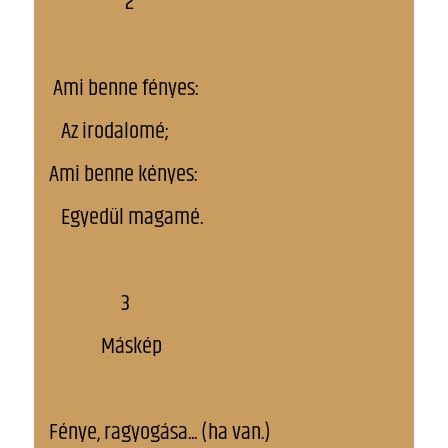
2
Ami benne fényes:
Az irodalomé;
Ami benne kényes:
Egyedül magamé.
3
Máskép
Fénye, ragyogása... (ha van.)