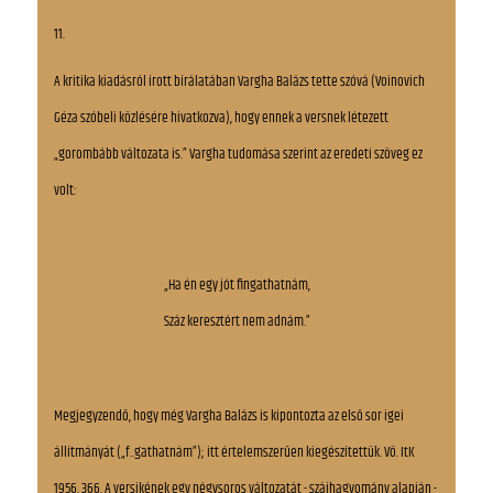
11.
A kritika kiadásról írott bírálatában Vargha Balázs tette szóvá (Voinovich
Géza szóbeli közlésére hivatkozva), hogy ennek a versnek létezett
„gorombább változata is.” Vargha tudomása szerint az eredeti szöveg ez
volt:
„Ha én egy jót fingathatnám,
Száz keresztért nem adnám.”
Megjegyzendő, hogy még Vargha Balázs is kipontozta az első sor igei
állítmányát („f..gathatnám”); itt értelemszerűen kiegészítettük. Vö. ItK
1956. 366. A versikének egy négysoros változatát - szájhagyomány alapján -