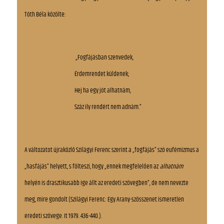
Tóth Béla közölte:
„Fogfájásban szenvedek,
Érdemrendet küldenek;
Hej ha egy jót alhatnám,
Száz ily rendért nem adnám.”
A változatot újraközlő Szilágyi Ferenc szerint a „fogfájás” szó eufémizmus a
„hasfájás” helyett, s fölteszi, hogy „ennek megfelelően az
alhatnám
helyén is drasztikusabb ige állt az eredeti szövegben”, de nem nevezte
meg, mire gondolt (Szilágyi Ferenc: Egy Arany-szösszenet ismeretlen
eredeti szövege. It 1979. 436-440.).