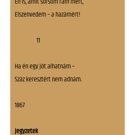
Én is, amit sorsom rám mért,
Elszenvedem – a hazámért!
11
Ha én egy jót alhatnám –
Száz keresztért nem adnám.
1867
Jegyzetek