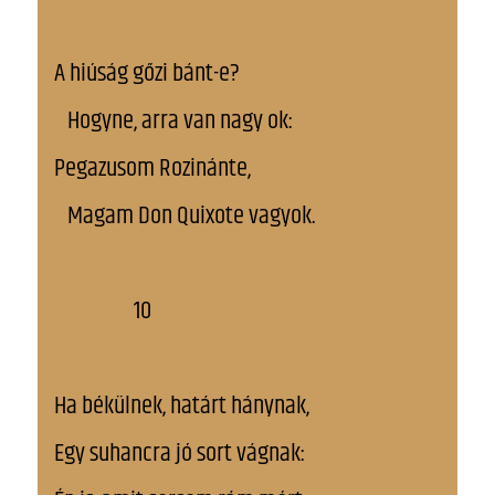
A hiúság gőzi bánt-e?
Hogyne, arra van nagy ok:
Pegazusom Rozinánte,
Magam Don Quixote vagyok.
10
Ha békülnek, határt hánynak,
Egy suhancra jó sort vágnak: