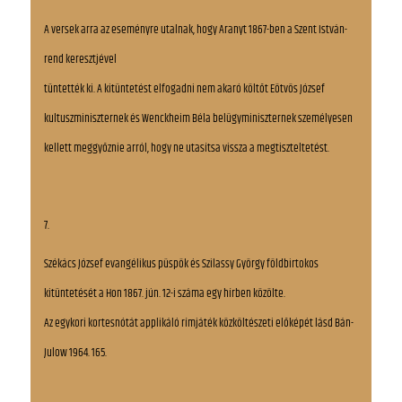
A versek arra az eseményre utalnak, hogy Aranyt 1867-ben a Szent István-
rend keresztjével
tüntették ki. A kitüntetést elfogadni nem akaró költőt Eötvös József
kultuszminiszternek és Wenckheim Béla belügyminiszternek személyesen
kellett meggyőznie arról, hogy ne utasítsa vissza a megtiszteltetést.
7.
Székács József evangélikus püspök és Szilassy György földbirtokos
kitüntetését a Hon 1867. jún. 12-i száma egy hírben közölte.
Az egykori kortesnótát applikáló rímjáték közköltészeti előképét lásd Bán-
Julow 1964. 165.