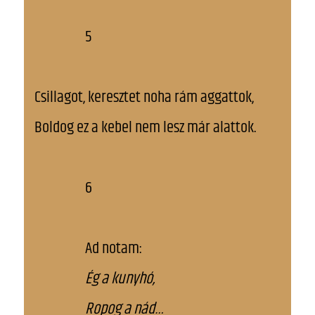
5
Csillagot, keresztet noha rám aggattok,
Boldog ez a kebel nem lesz már alattok.
6
Ad notam:
Ég a kunyhó,
Ropog a nád…