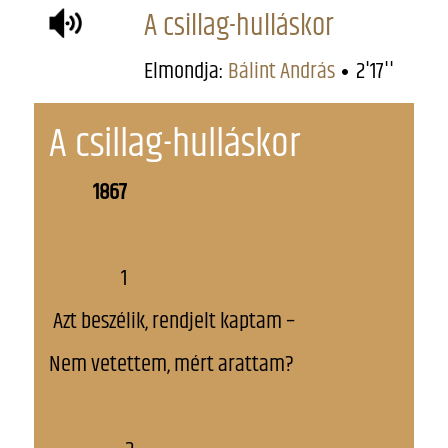
A csillag-hulláskor
Elmondja:
Bálint András
2'17''
A csillag-hulláskor
1867
1
Azt beszélik, rendjelt kaptam –
Nem vetettem, mért arattam?