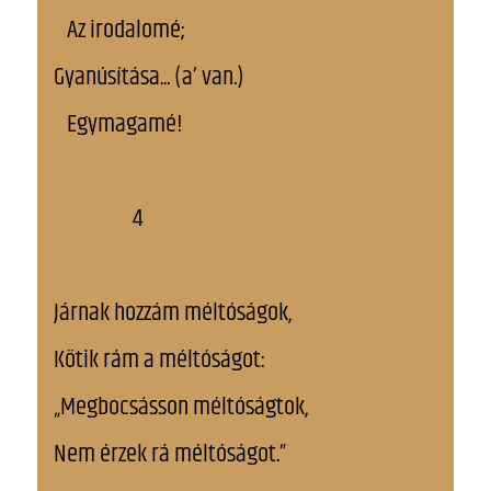
Az irodalomé;
Gyanúsítása... (a’ van.)
Egymagamé!
4
Járnak hozzám méltóságok,
Kötik rám a méltóságot:
„Megbocsásson méltóságtok,
Nem érzek rá méltóságot.”