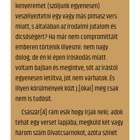
kenyeremet (szóljunk egyenesen)
veszélyeztetni egy vagy más pimasz vers
miatt, s általában az irodalmi jutalom és
dicsőségért? Ha már nem compromittált
emberen történik illyesmi: nem nagy
dolog; de én ki épen iróskodás miatt
voltam bajban és megintve, sőt az irástól
egyenesen letiltva, jót nem várhatok. És
illyen körülmények közt J.[ókai] még csak
nem is tudósit.
Császár[4] rám esik hogy irjak neki; adok
tehát egy verset lapjába, megküld két vagy
három szám Divatcsarnokot, azóta szinét