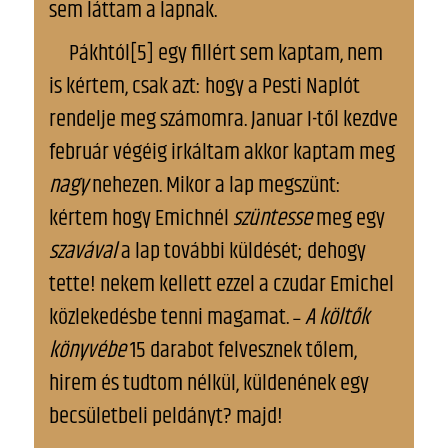
sem láttam a lapnak.
Pákhtól[5] egy fillért sem kaptam, nem
is kértem, csak azt: hogy a Pesti Naplót
rendelje meg számomra. Januar I-től kezdve
február végéig irkáltam akkor kaptam meg
nagy
nehezen. Mikor a lap megszünt:
kértem hogy Emichnél
szüntesse
meg egy
szavával
a lap további küldését; dehogy
tette! nekem kellett ezzel a czudar Emichel
közlekedésbe tenni magamat. ˗
A költők
könyvébe
15 darabot felvesznek tőlem,
hirem és tudtom nélkül, küldenének egy
becsületbeli peldányt? majd!