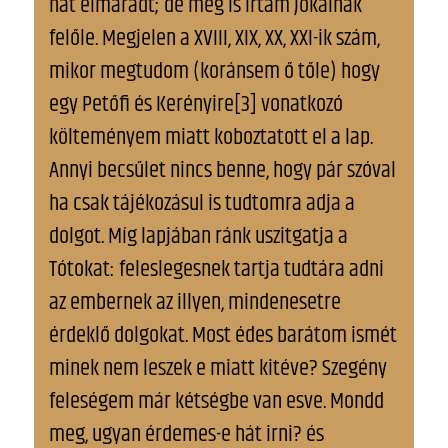
hát elmaradt; de még is irtam Jókainak
felőle. Megjelen a XVIII, XIX, XX, XXI-ik szám,
mikor megtudom (koránsem ő tőle) hogy
egy Petőfi és Kerényire[3] vonatkozó
költeményem miatt koboztatott el a lap.
Annyi becsűlet nincs benne, hogy pár szóval
ha csak tájékozásul is tudtomra adja a
dolgot. Míg lapjában ránk uszitgatja a
Tótokat: feleslegesnek tartja tudtára adni
az embernek az illyen, mindenesetre
érdeklő dolgokat. Most édes barátom ismét
minek nem leszek e miatt kitéve? Szegény
feleségem már kétségbe van esve. Mondd
meg, ugyan érdemes-e hát irni? és