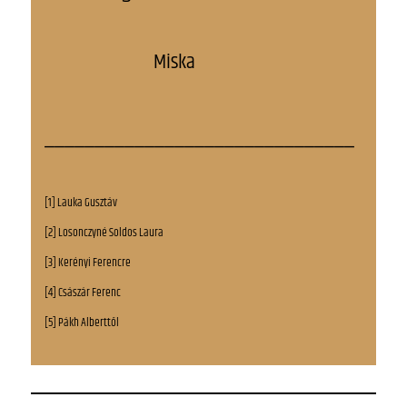
Miska
_______________________________
[1] Lauka Gusztáv
[2] Losonczyné Soldos Laura
[3] Kerényi Ferencre
[4] Császár Ferenc
[5] Pákh Alberttől