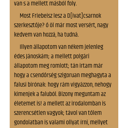
van s a mellett másból foly.
Most Friebeisz lesz a D[ivat]csarnok
szerkesztője? ő öl már most versért, nagy
kedvem van hozzá, ha tudná.
Illyen állapotom van nékem jelenleg
édes Jánoskám; a mellett polgári
állapotom meg romlott; tán irtam már
hogy a csendőrség szigoruan meghagyta a
falusi birónak: hogy rám vigyázzon, nehogy
kimenjek a faluból. Bizony meguntam az
életemet is! a mellett az irodalomban is
szerencsétlen vagyok; távol van tőlem
gondolatban is valami ollyat írni, mellyet