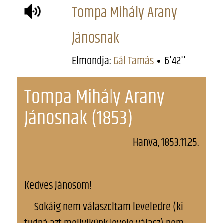
Tompa Mihály Arany
Jánosnak
Elmondja:
Gál Tamás
6'42''
Tompa Mihály Arany
Jánosnak (1853)
Hanva, 1853.11.25.
Kedves Jánosom!
Sokáig nem válaszoltam leveledre (ki