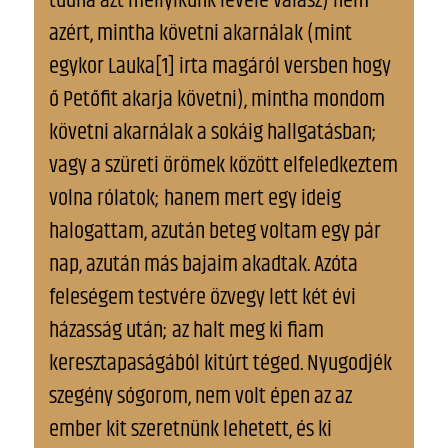
tudná azt mellyikünk levele válasz) nem
azért, mintha követni akarnálak (mint
egykor Lauka[1] irta magáról versben hogy
ő Petőfit akarja követni), mintha mondom
követni akarnálak a sokáig hallgatásban;
vagy a szüreti örömek között elfeledkeztem
volna rólatok; hanem mert egy ideig
halogattam, azután beteg voltam egy pár
nap, azután más bajaim akadtak. Azóta
feleségem testvére özvegy lett két évi
házasság után; az halt meg ki fiam
keresztapaságából kitúrt téged. Nyugodjék
szegény sógorom, nem volt épen az az
ember kit szeretnünk lehetett, és ki