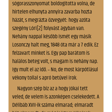
sógorasszonyomat boldogitotta volna, de
hirtelen elhunyta annyira zavarba hozta
házát, s megrázta özvegyét: hogy azóta
szegény Lóri[2] folyvást ágyban van.
Nehány nappal később ismét egy másik
Losonczy halt meg, 1848 óta már a 7 edik. Ez
felzavart minket is. Egy pap barátom is
halálos beteg volt, s magam is nehány nap.
Igy mult el az idő. ˗ No, de most kárpótlásul
vékony tollal s apró betűvel irok.
Nagyon szép biz az a hogy Jókai tett
veled, de velem is azonképen cselekedett. A
Délibáb XVII-ik száma elmarad; elmaradt