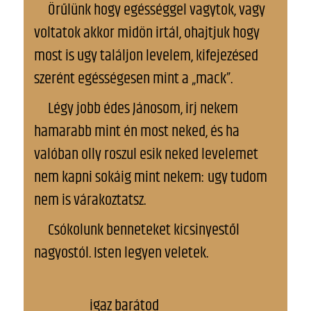
Örűlünk hogy egésséggel vagytok, vagy
voltatok akkor midön irtál, ohajtjuk hogy
most is ugy találjon levelem, kifejezésed
szerént egésségesen mint a „mack”.
Légy jobb édes Jánosom, irj nekem
hamarabb mint én most neked, és ha
valóban olly roszul esik neked levelemet
nem kapni sokáig mint nekem: ugy tudom
nem is várakoztatsz.
Csókolunk benneteket kicsinyestől
nagyostól. Isten legyen veletek.
igaz barátod