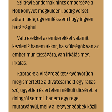
Szilágyi Sándornak nincs embersége a
Nők könyvét megkűldeni, pedig verset
adtam bele, ugy emlékszem hogy ingyen
barátságbul.
Való ezekkel az emberekkel valamit
kezdeni? hanem akkor, ha szükségök van az
ember munkásságára, van irkálás meg
irkálás.
Kaptad-e a Virágregéket? gyönyörüen
megismertette a Divatcsarnok! egy rakás
szó, ügyetlen és értelem nélküli dicséret, a
dologról semmi; hanem egy rege
mutatványúl, melly a leggyengébbek közül