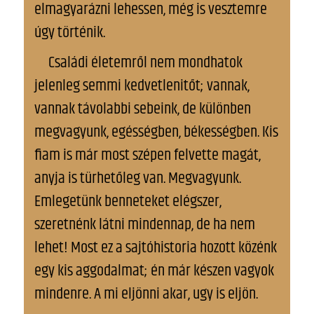
elmagyarázni lehessen, még is vesztemre
úgy történik.
Családi életemről nem mondhatok
jelenleg semmi kedvetlenitőt; vannak,
vannak távolabbi sebeink, de különben
megvagyunk, egésségben, békességben. Kis
fiam is már most szépen felvette magát,
anyja is türhetőleg van. Megvagyunk.
Emlegetünk benneteket elégszer,
szeretnénk látni mindennap, de ha nem
lehet! Most ez a sajtóhistoria hozott közénk
egy kis aggodalmat; én már készen vagyok
mindenre. A mi eljönni akar, ugy is eljön.