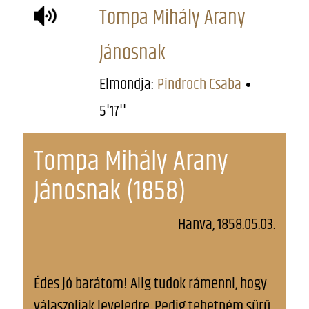
Tompa Mihály Arany
Jánosnak
Elmondja:
Pindroch Csaba
5'17''
Tompa Mihály Arany
Jánosnak (1858)
Hanva, 1858.05.03.
Édes jó barátom! Alig tudok rámenni, hogy
válaszoljak leveledre. Pedig tehetném sürű