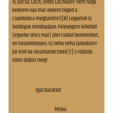
is, Julcsa, Laczi, (édes Laczikám! nem nagy
kedvem van már nekem téged a
csombókra megtanítni!)[8] Legyetek is
boldogok mindnyájan. Feleségem lelkéből
(egyebe sincs már) ölel csókol benneteket;
én hasonlóképen. Irj néha néha Jánoskám!
jól esik ha olvashatok toled [!] s rolatok.
Isten áldjon meg!
igaz barátod
Miska