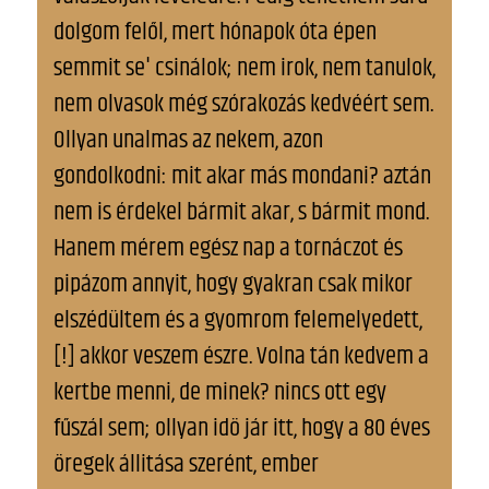
dolgom felől, mert hónapok óta épen
semmit se' csinálok; nem irok, nem tanulok,
nem olvasok még szórakozás kedvéért sem.
Ollyan unalmas az nekem, azon
gondolkodni: mit akar más mondani? aztán
nem is érdekel bármit akar, s bármit mond.
Hanem mérem egész nap a tornáczot és
pipázom annyit, hogy gyakran csak mikor
elszédültem és a gyomrom felemelyedett,
[!] akkor veszem észre. Volna tán kedvem a
kertbe menni, de minek? nincs ott egy
fűszál sem; ollyan idö jár itt, hogy a 80 éves
öregek állitása szerént, ember