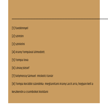
____________________________________
[1] faedénnyel
[2] szintén
[3] színlelni
[4] Arany Tompával álmodott.
[5] Tompa lova
[6] Lévay József
[7] Solymossy Sámuel: miskolci tanár
[8] Tompa korábbi szándéka: megtanítani Arany Lacit arra, hogyan kell a
keszkenőn a csombókot kioldani