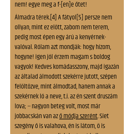
nem! egye meg a f-[en]e őtet!
Álmadra térek.[4] A fátyol[5] persze nem
ollyan, mint ez elött, zabom nem terem,
pedig most épen egy árú a kenyérnek-
valóval. Rólam azt mondják: hogy hízom,
hogyne! igen jól érzem magam s boldog
vagyok! Kedves komádasszony, majd igazán
az általad álmodott szekérre jutott, szépen
felöltözve, mint álmodtad, hanem annak a
szekérnek ló a neve, t.i. az én szent druszám
lova; -- nagyon beteg volt, most már
jobbacskán van az
ő módja szerént
. Siet
szegény ő is valahova, én is látom, ö is