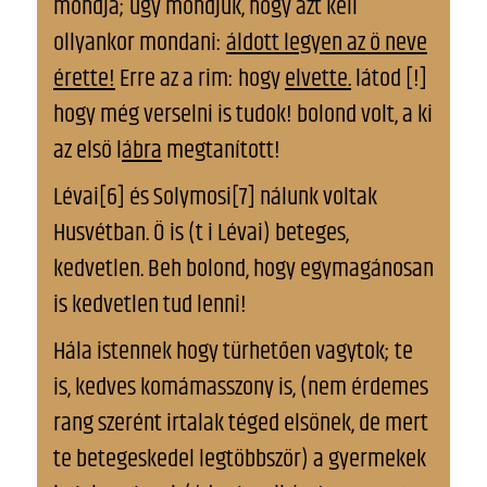
mondja; ugy mondjuk, hogy azt kell
ollyankor mondani:
áldott legyen az ö neve
érette!
Erre az a rim: hogy
elvette.
látod [!]
hogy még verselni is tudok! bolond volt, a ki
az elsö l
ábra
megtanított!
Lévai[6] és Solymosi[7] nálunk voltak
Husvétban. Ö is (t i Lévai) beteges,
kedvetlen. Beh bolond, hogy egymagánosan
is kedvetlen tud lenni!
Hála istennek hogy türhetően vagytok; te
is, kedves komámasszony is, (nem érdemes
rang szerént irtalak téged elsönek, de mert
te betegeskedel legtöbbször) a gyermekek