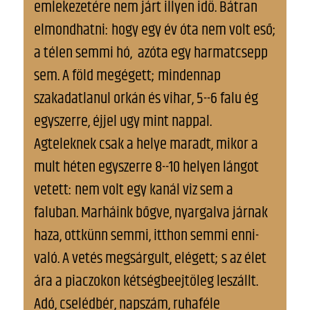
emlekezetére nem járt illyen idö. Bátran
elmondhatni: hogy egy év óta nem volt eső;
a télen semmi hó, azóta egy harmatcsepp
sem. A föld megégett; mindennap
szakadatlanul orkán és vihar, 5--6 falu ég
egyszerre, éjjel ugy mint nappal.
Agteleknek csak a helye maradt, mikor a
mult héten egyszerre 8--10 helyen lángot
vetett: nem volt egy kanál viz sem a
faluban. Marháink bőgve, nyargalva járnak
haza, ottkünn semmi, itthon semmi enni-
való. A vetés megsárgult, elégett; s az élet
ára a piaczokon kétségbeejtöleg leszállt.
Adó, cselédbér, napszám, ruhaféle