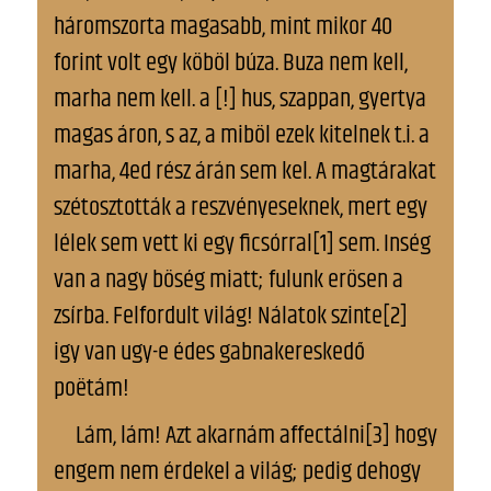
háromszorta magasabb, mint mikor 40
forint volt egy köböl búza. Buza nem kell,
marha nem kell. a [!] hus, szappan, gyertya
magas áron, s az, a miböl ezek kitelnek t.i. a
marha, 4ed rész árán sem kel. A magtárakat
szétosztották a reszvényeseknek, mert egy
lélek sem vett ki egy ficsórral[1] sem. Inség
van a nagy böség miatt; fulunk erösen a
zsírba. Felfordult világ! Nálatok szinte[2]
igy van ugy-e édes gabnakereskedő
poëtám!
Lám, lám! Azt akarnám affectálni[3] hogy
engem nem érdekel a világ; pedig dehogy