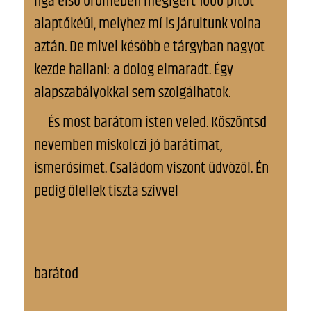
nga első örömében megigért 1000 pftot
alaptőkéűl, melyhez mí is járultunk volna
aztán. De mivel késöbb e tárgyban nagyot
kezde hallani: a dolog elmaradt. Így
alapszabályokkal sem szolgálhatok.
És most barátom isten veled. Köszöntsd
nevemben miskolczi jó barátimat,
ismerősímet. Családom viszont üdvözöl. Én
pedig ölellek tiszta szívvel
barátod