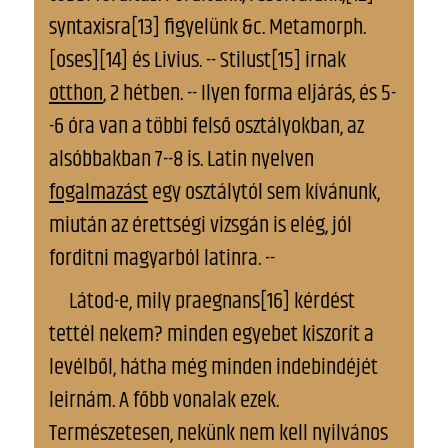
syntaxisra[13] figyelünk &c. Metamorph.
[oses][14] és Livius. -- Stilust[15] irnak
otthon
, 2 hétben. -- Ilyen forma eljárás, és 5-
-6 óra van a többi felső osztályokban, az
alsóbbakban 7--8 is. Latin nyelven
fogalmazást
egy osztálytól sem kívánunk,
miután az érettségi vizsgán is elég, jól
forditni magyarból latinra. --
Látod-e, mily praegnans[16] kérdést
tettél nekem? minden egyebet kiszorít a
levélből, hátha még minden indebindéjét
leirnám. A főbb vonalak ezek.
Természetesen, nekünk nem kell nyilvános