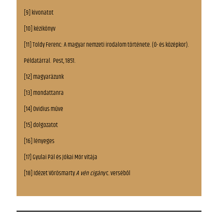
[9] kivonatot
[10] kézikönyv
[11] Toldy Ferenc: A magyar nemzeti irodalom története. (Ó- és középkor).
Példatárral. Pest, 1851.
[12] magyarázunk
[13] mondattanra
[14] Ovidius műve
[15] dolgozatot
[16] lényeges
[17] Gyulai Pál és Jókai Mór vitája
[18] Idézet Vörösmarty
A vén cigány
c. verséből