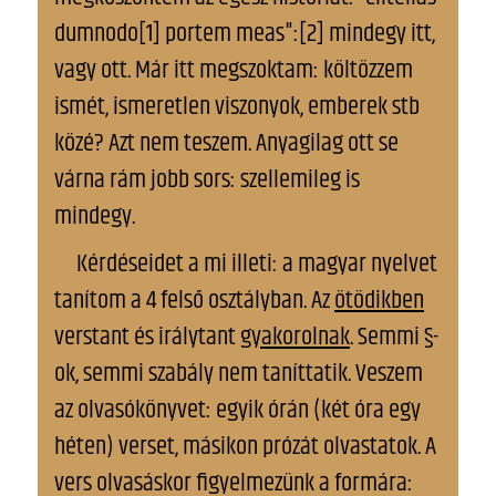
dumnodo[1] portem meas":[2] mindegy itt,
vagy ott. Már itt megszoktam: költözzem
ismét, ismeretlen viszonyok, emberek stb
közé? Azt nem teszem. Anyagilag ott se
várna rám jobb sors: szellemileg is
mindegy.
Kérdéseidet a mi illeti: a magyar nyelvet
tanítom a 4 felső osztályban. Az
ötödikben
verstant és irálytant
gyakorolnak
. Semmi §-
ok, semmi szabály nem taníttatik. Veszem
az olvasókönyvet: egyik órán (két óra egy
héten) verset, másikon prózát olvastatok. A
vers olvasáskor figyelmezünk a formára: