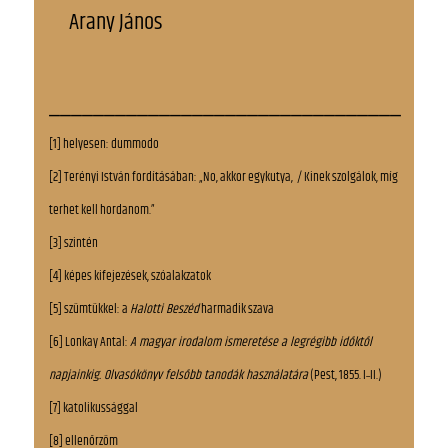
Arany János
________________________________
[1] helyesen: dummodo
[2] Terényi István fordításában: „No, akkor egykutya, / Kinek szolgálok, míg
terhet kell hordanom.”
[3] szintén
[4] képes kifejezések, szóalakzatok
[5] szümtükkel: a
Halotti Beszéd
harmadik szava
[6] Lonkay Antal:
A magyar irodalom ismeretése a legrégibb időktől
napjainkig. Olvasókönyv felsőbb tanodák használatára
(Pest, 1855. I˗II.)
[7] katolikussággal
[8] ellenőrzöm