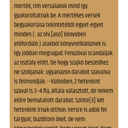
mérték, rím versalakok mind így
gyakoroltatnak be. A mértékes versek
begyakorlása tekintetéből egyet-egyet
minden (: az olv.[asó] könyvben
előfordúló:) alakból könyvnélkülöznek is.
Igy jobban megragad. Fenszóval scandálják
az osztály előtt. De hogy szajkó beszédhez
ne szokjanak: ugyanazon darabot szavalva
is felmondják. -- Különben, 2 hetenkint
szaval is 3--4 fiú, általa választott, de nekem
előre bemutatott darabot. Szinte[3] két
hetenkint irnak otthon. Versre is adok fel
tárgyat, buzdítom őket, de nem