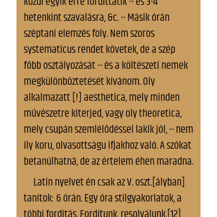
kőzűl egyik erre fordíttatik -- és 3-4
hetenkint szavalásra, &c. -- Másik órán
széptani elemzés foly. Nem szoros
systematicus rendet követek, de a szép
főbb osztályozását -- és a költészeti nemek
megkülönböztetését kívánom. Oly
alkalmazatt [!] aesthetica, mely minden
művészetre kiterjed, vagy oly theoretica,
mely csupán szemlélődéssel lakik jól, -- nem
ily
koru, olvasottságu ifjakhoz való. A szókat
betanúlhatná, de az értelem éhen maradna.
Latin nyelvet én csak az V. oszt.[ályban]
tanítok: 6 órán. Egy óra stilgyakorlatok, a
többi forditás. Fordítunk, resolválunk,[12]