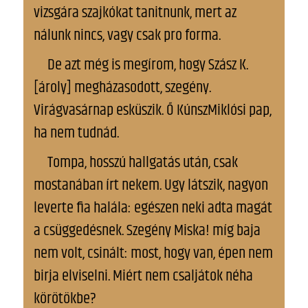
vizsgára szajkókat tanitnunk, mert az
nálunk nincs, vagy csak pro forma.
De azt még is megírom, hogy Szász K.
[ároly] megházasodott, szegény.
Virágvasárnap esküszik. Ő KúnszMiklósi pap,
ha nem tudnád.
Tompa, hosszú hallgatás után, csak
mostanában írt nekem. Ugy látszik, nagyon
leverte fia halála: egészen neki adta magát
a csüggedésnek. Szegény Miska! míg baja
nem volt, csinált: most, hogy van, épen nem
birja elviselni. Miért nem csaljátok néha
körötökbe?