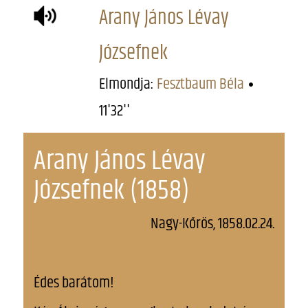
Arany János Lévay
Józsefnek
Elmondja:
Fesztbaum Béla
11'32''
Arany János Lévay
Józsefnek (1858)
Nagy-Kőrös, 1858.02.24.
Édes barátom!