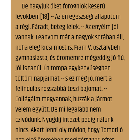
De hagyjuk őket forogniok keserű
levökben![18] -- Az én egészségi állapotom
a régi. Fáradt, beteg lélek. -- Az enyéim jól
vannak. Leányom már a nagyok sorában áll,
noha elég kicsi most is. Fiam V. osztálybeli
gymnasiasta, és örömemre mégeddig jó fiú,
jól is tanúl. Én tompa egykedvűségben
töltöm napjaimat -- s ez még jó, mert a
felindulás rosszabbá teszi bajomat. --
Collégáim megvannak, húzzák a jármot
velem együtt. De mi legalább nem
czivódunk. Nyugdíj intézet pedig nálunk
nincs. Akart lenni oly módon, hogy Tomori ő