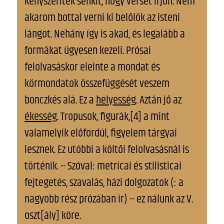
kényszerítek senkit, hogy verset írjon. Nem
akarom bottal verni ki belőlök az isteni
lángot. Nehány így is akad, és legalább a
formákat ügyesen kezeli. Prósai
felolvasáskor eleinte a mondat és
körmondatok összefüggését veszem
bonczkés alá. Ez a
helyesség
. Aztán jő az
ékesség
. Tropusok, figurák,[4] a mint
valamelyik előfordúl, figyelem tárgyai
lesznek. Ez utóbbi a költői felolvasásnál is
történik. -- Szóval: metricai és stilisticai
fejtegetés, szavalás, házi dolgozatok (: a
nagyobb rész prózában ir) -- ez nálunk az V.
oszt[ály] köre.