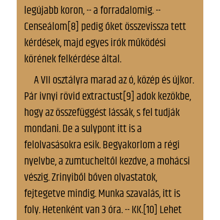
legújabb koron, -- a forradalomig. --
Censeálom[8] pedig őket összevissza tett
kérdések, majd egyes irók működési
körének felkérdése által.
A VII osztályra marad az ó, közép és újkor.
Pár ivnyi rövid extractust[9] adok kezökbe,
hogy az összefüggést lássák, s fel tudják
mondani. De a sulypont itt is a
felolvasásokra esik. Begyakorlom a régi
nyelvbe, a zumtucheltől kezdve, a mohácsi
vészig. Zrinyiből bőven olvastatok,
fejtegetve mindig. Munka szavalás, itt is
foly. Hetenként van 3 óra. -- KK.[10] Lehet