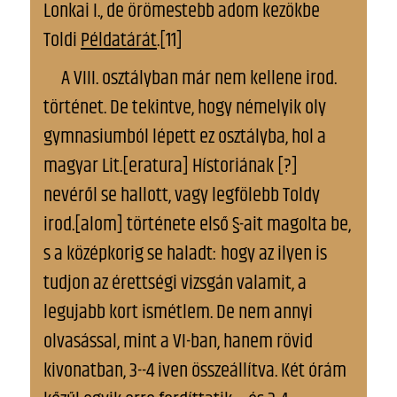
Lonkai I., de örömestebb adom kezökbe
Toldi
Példatárát
.[11]
A VIII. osztályban már nem kellene irod.
történet. De tekintve, hogy némelyik oly
gymnasiumból lépett ez osztályba, hol a
magyar Lit.[eratura] Hístoriának [?]
nevéről se hallott, vagy legfölebb Toldy
irod.[alom] története első §-ait magolta be,
s a középkorig se haladt: hogy az ilyen is
tudjon az érettségi vizsgán valamit, a
legujabb kort ismétlem. De nem annyi
olvasással, mint a VI-ban, hanem rövid
kivonatban, 3--4 iven összeállítva. Két órám