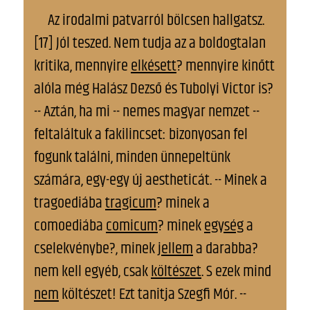
Az irodalmi patvarról bölcsen hallgatsz.
[17] Jól teszed. Nem tudja az a boldogtalan
kritika, mennyire
elkésett
? mennyire kinőtt
alóla még Halász Dezső és Tubolyi Victor is?
-- Aztán, ha mi -- nemes magyar nemzet --
feltaláltuk a fakilincset: bizonyosan fel
fogunk találni, minden ünnepeltünk
számára, egy-egy új aestheticát. -- Minek a
tragoediába
tragicum
? minek a
comoediába
comicum
? minek
egység
a
cselekvénybe?, minek
jellem
a darabba?
nem kell egyéb, csak
költészet
. S ezek mind
nem
költészet! Ezt tanitja Szegfi Mór. --