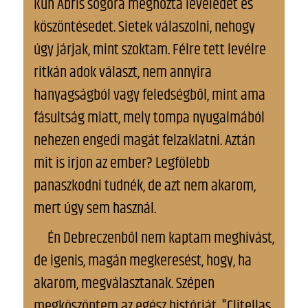
Kún Ábris sógora meghozta leveledet és
köszöntésedet. Sietek válaszolni, nehogy
úgy járjak, mint szoktam. Félre tett levélre
ritkán adok választ, nem annyira
hanyagságból vagy feledségből, mint ama
fásultság miatt, mely tompa nyugalmából
nehezen engedi magát felzaklatni. Aztán
mit is irjon az ember? Legfölebb
panaszkodni tudnék, de azt nem akarom,
mert úgy sem használ.
Én Debreczenből nem kaptam meghivást,
de igenis, magán megkeresést, hogy, ha
akarom, megválasztanak. Szépen
megköszöntem az egész históriát. "Clitellas