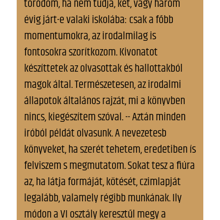
törődöm, ha nem tudja, két, vagy három
évig járt-e valaki iskolába: csak a főbb
momentumokra, az irodalmilag is
fontosokra szorítkozom. Kivonatot
készíttetek az olvasottak és hallottakból
magok által. Természetesen, az irodalmi
állapotok általános rajzát, mi a könyvben
nincs, kiegészítem szóval. -- Aztán minden
iróból példát olvasunk. A nevezetesb
könyveket, ha szerét tehetem, eredetiben ís
felviszem s megmutatom. Sokat tesz a fiúra
az, ha látja formáját, kötését, czimlapját
legalább, valamely régibb munkának. Ily
módon a VI osztály keresztűl megy a