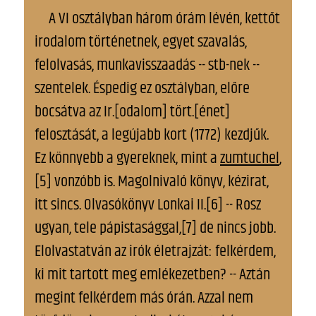
A VI osztályban három órám lévén, kettőt
irodalom történetnek, egyet szavalás,
felolvasás, munkavisszaadás -- stb-nek --
szentelek. Éspedig ez osztályban, előre
bocsátva az Ir.[odalom] tört.[énet]
felosztását, a legújabb kort (1772) kezdjűk.
Ez könnyebb a gyereknek, mint a
zumtuchel
,
[5] vonzóbb is. Magolnivaló könyv, kézirat,
itt sincs. Olvasókönyv Lonkai II.[6] -- Rosz
ugyan, tele pápistasággal,[7] de nincs jobb.
Elolvastatván az irók életrajzát: felkérdem,
ki mit tartott meg emlékezetben? -- Aztán
megint felkérdem más órán. Azzal nem