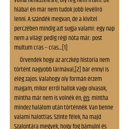
volna neheztelésre, oly rég nem irtam. De
hiába! én már nem tudok jobb levéliró
lenni. A szándék megvan, de a kivitel
perczében mindig azt sugja valami: egy nap
nem a világ! pedig régi nóta már: post
multum cras -- cras....[1]
Örvendek hogy az arczkép historia nem
történt nagyobb lármával,[2] bár ennyi is
elég zajos. Valahogy oly formán érzem
magam, mikor erről hallok vagy olvasok,
mintha már nem is volnék én,
én
; mintha
mindez halálom után történnék. Van benne
valami halottias. Szinte félek, ha majd
Szalontára megyek, hogy fog bámulni és