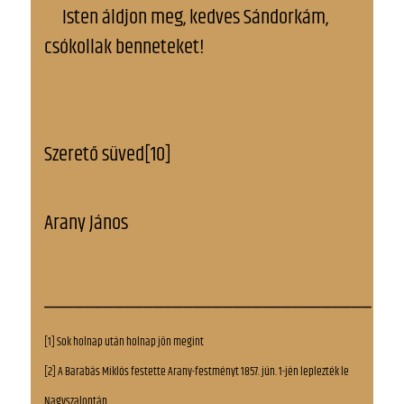
Isten áldjon meg, kedves Sándorkám,
csókollak benneteket!
Szerető süved[10]
Arany János
_________________________________
[1] Sok holnap után holnap jön megint
[2] A Barabás Miklós festette Arany-festményt 1857. jún. 1-jén leplezték le
Nagyszalontán.