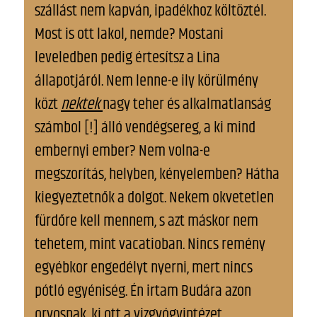
szállást nem kapván, ipadékhoz költöztél.
Most is ott lakol, nemde? Mostani
leveledben pedig értesítsz a Lina
állapotjáról. Nem lenne-e ily körülmény
közt
nektek
nagy teher és alkalmatlanság
számbol [!] álló vendégsereg, a ki mind
embernyi ember? Nem volna-e
megszorítás, helyben, kényelemben? Hátha
kiegyeztetnők a dolgot. Nekem okvetetlen
fürdőre kell mennem, s azt máskor nem
tehetem, mint vacatioban. Nincs remény
egyébkor engedélyt nyerni, mert nincs
pótló egyéniség. Én irtam Budára azon
orvosnak, ki ott a vizgyógyintézet