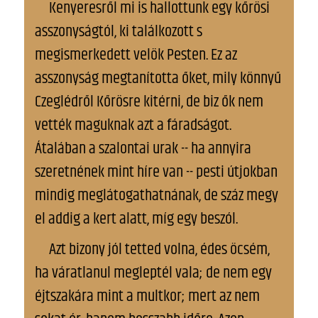
Kenyeresről mi is hallottunk egy kőrösi
asszonyságtól, ki találkozott s
megismerkedett velök Pesten. Ez az
asszonyság megtanította őket, mily könnyű
Czeglédről Kőrösre kitérni, de biz ők nem
vették maguknak azt a fáradságot.
Átalában a szalontai urak -- ha annyira
szeretnének mint híre van -- pesti útjokban
mindig meglátogathatnának, de száz megy
el addig a kert alatt, míg egy beszól.
Azt bizony jól tetted volna, édes öcsém,
ha váratlanul megleptél vala; de nem egy
éjtszakára mint a multkor; mert az nem