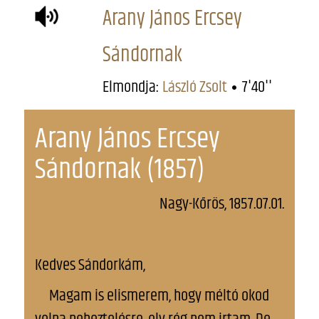
Arany János Ercsey
Sándornak
Elmondja:
László Zsolt
7'40''
Arany János Ercsey
Sándornak (1857)
Nagy-Kőrös, 1857.07.01.
Kedves Sándorkám,
Magam is elismerem, hogy méltó okod