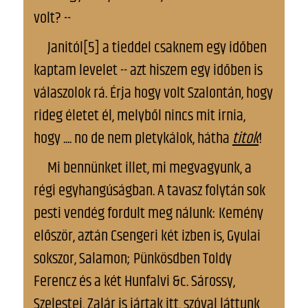
volt? --
Janitól[5] a tieddel csaknem egy időben
kaptam levelet -- azt hiszem egy időben is
válaszolok rá. Írja hogy volt Szalontán, hogy
rideg életet él, melyből nincs mit irnia,
hogy .... no de nem pletykálok, hátha
titok
!
Mi bennünket illet, mi megvagyunk, a
régi egyhangúságban. A tavasz folytán sok
pesti vendég fordult meg nálunk: Kemény
először, aztán Csengeri két izben is, Gyulai
sokszor, Salamon; Pünkösdben Toldy
Ferencz és a két Hunfalvi &c. Sárossy,
Szelestei, Zalár is jártak itt, szóval láttunk