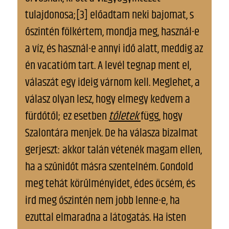
tulajdonosa;[3] előadtam neki bajomat, s
őszintén fölkértem, mondja meg, használ-e
a víz, és használ-e annyi idő alatt, meddig az
én vacatióm tart. A levél tegnap ment el,
válaszát egy ideig várnom kell. Meglehet, a
válasz olyan lesz, hogy elmegy kedvem a
fürdőtől; ez esetben
tőletek
függ, hogy
Szalontára menjek. De ha válasza bizalmat
gerjeszt: akkor talán vétenék magam ellen,
ha a szűnidőt másra szentelném. Gondold
meg tehát körűlményidet, édes öcsém, és
ird meg őszintén nem jobb lenne-e, ha
ezuttal elmaradna a látogatás. Ha isten