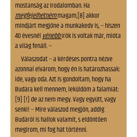
mostanság az irodalomban. Ha
megfejelhetném
magam,[8] akkor
mindjárt megjőne a munkakedv is, -- hiszen
40 évesnél
vénebb
írók is voltak már, mióta
a világ fenáll. --
Válaszodat -- a kérdéses pontra nézve
azonnal elvárom, hogy én is határozhassak:
ide, vagy oda. Azt is gondoltam, hogy ha
Budára kell mennem, leküldöm a falamiát:
[9] [!] de az nem megy. Vagy együtt, vagy
senki! -- Mire válaszod megjön, addig
Budáról is hallok valamit, s eldöntően
megirom, mi fog hát történni.