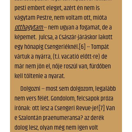
pesti embert eleget, azért én nem is
vágytam Pestre, nem voltam ott, mióta
otthagytam
-- nem ugyan a fogamat, de a
képemet. Julcsa, a Császár-járáskor lakott
egy hónapig Csengeriéknél.[6] -- Tompát
vártuk a nyárra, (t.i. vacatió előtt-re) de
már nem jön el, nője roszúl van, fürdőben
kell töltenie a nyarat.
Dolgozni -- most sem dolgozom, legalább
nem vers félét. Gondolom, felcsapok próza
irónak: ott lesz a Csengeri Revue-je![7] Van
e Szalontán praenumeransa? az derék
dolog lesz, olyan még nem igen volt