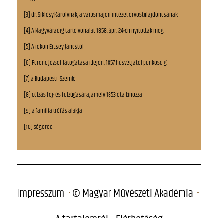
[3] dr. Siklósy Károlynak, a városmajori intézet orvostulajdonosának
[4] A Nagyváradig tartó vonalat 1858. ápr. 24-én nyitották meg.
[5] A rokon Ercsey Jánostól
[6] Ferenc József látogatása idején, 1857 húsvétjától pünkösdig
[7] a Budapesti Szemle
[8] célzás fej- és fülzúgására, amely 1853 óta kínozza
[9] a família tréfás alakja
[10] sógorod
Impresszum
© Magyar Művészeti Akadémia