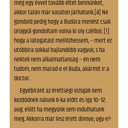
még egy évvel tovább éltet bennünket,
akkor talán már vasúton járhatunk.[4] Ne
gondold pedig hogy a Budára menést csak
ürügyűl gondoltam volna ki oly czélbol, [!]
hogy a látogatást mellőzhessem, -- mert ez
utóbbira sokkal hajlandóbb vagyok, s ha
nektek nem alkalmatlanság -- én nem
tudom, nem marad-e el Buda, akármit ír a
doctor.
Egyébiránt az érettségi vizsgák nem
kezdődnek nálunk 6-ka előtt és igy 10--12.
aug. előtt ha megyünk sem indulhatunk
meg. Akkorra már lesz érett dinnye, ugy-e?