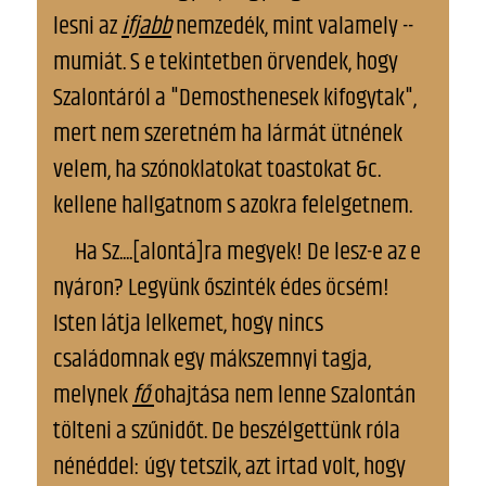
lesni az
ifjabb
nemzedék, mint valamely --
mumiát. S e tekintetben örvendek, hogy
Szalontáról a "Demosthenesek kifogytak",
mert nem szeretném ha lármát ütnének
velem, ha szónoklatokat toastokat &c.
kellene hallgatnom s azokra felelgetnem.
Ha Sz....[alontá]ra megyek! De lesz-e az e
nyáron? Legyünk őszinték édes öcsém!
Isten látja lelkemet, hogy nincs
családomnak egy mákszemnyi tagja,
melynek
fő
ohajtása nem lenne Szalontán
tölteni a szűnidőt. De beszélgettünk róla
nénéddel: úgy tetszik, azt irtad volt, hogy