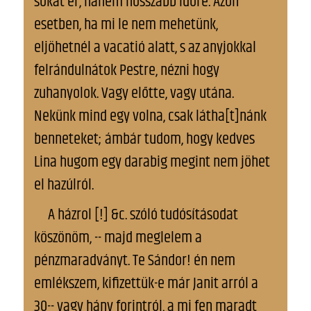
sokat ér, hanem hosszabb időre. Azon
esetben, ha mi le nem mehetünk,
eljöhetnél a vacatió alatt, s az anyjokkal
felrándulnátok Pestre, nézni hogy
zuhanyolok. Vagy előtte, vagy utána.
Nekünk mind egy volna, csak látha[t]nánk
benneteket; ámbár tudom, hogy kedves
Lina hugom egy darabig megint nem jöhet
el hazúlról.
A házrol [!] &c. szóló tudósításodat
köszönöm, -- majd meglelem a
pénzmaradványt. Te Sándor! én nem
emlékszem, kifizettük-e már Janit arról a
30-- vagy hány forintról, a mi fen maradt