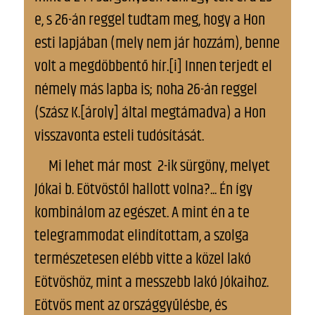
e, s 26-án reggel tudtam meg, hogy a Hon
esti lapjában (mely nem jár hozzám), benne
volt a megdöbbentő hír.[i] Innen terjedt el
némely más lapba is; noha 26-án reggel
(Szász K.[ároly] által megtámadva) a Hon
visszavonta esteli tudósítását.
Mi lehet már most 2-ik sürgöny, melyet
Jókai b. Eötvöstől hallott volna?... Én így
kombinálom az egészet. A mint én a te
telegrammodat elindítottam, a szolga
természetesen elébb vitte a közel lakó
Eötvöshöz, mint a messzebb lakó Jókaihoz.
Eötvös ment az országgyűlésbe, és