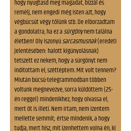
hogy nyugtasd meg magadat, bízzál és
remélj, nem engedi még isten azt, hogy
végbúcsút végy tőlünk stb. De elborzadtam
a gondolatra, ha ez a
sürgöny
nem találna
életben! Oly iszonyú
sarcasmusnak
(eredeti
jelentésében: halott kigúnyolásnak)
tetszett ez nekem, hogy a sürgönyt nem
indítottam el, széttéptem. Mit volt tennem?
Miután búcsú-telegrammodban többen
voltunk megnevezve, sorra küldöttem (25-
én reggel) mindenikhez, hogy olvassa el,
mert őt is illeti. Nem írtam, nem izentem
mellette semmit; értse mindenik, a hogy
tudja, mert hisz, mit izenhettem volna én, ki