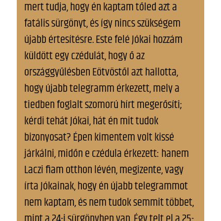
mert tudja, hogy én kaptam tőled azt a
fatális sürgönyt, és így nincs szükségem
újabb értesítésre. Este felé Jókai hozzám
küldött egy czédulát, hogy ő az
országgyűlésben Eötvöstől azt hallotta,
hogy újabb telegramm érkezett, mely a
tiedben foglalt szomorú hírt megerősíti;
kérdi tehát Jókai, hát én mit tudok
bizonyosat? Épen kimentem volt kissé
járkálni, midőn e czédula érkezett: hanem
Laczi fiam otthon lévén, megizente, vagy
írta Jókainak, hogy én újabb telegrammot
nem kaptam, és nem tudok semmit többet,
mint a 24-i sürgönyben van. Így telt el a 25-