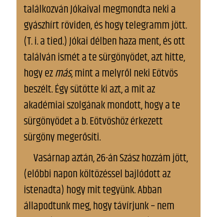
találkozván Jókaival megmondta neki a
gyászhírt röviden, és hogy telegramm jött.
(T. i. a tied.) Jókai délben haza ment, és ott
találván ismét a te sürgönyödet, azt hitte,
hogy ez
más
, mint a melyről neki Eötvös
beszélt. Így sütötte ki azt, a mit az
akadémiai szolgának mondott, hogy a te
sürgönyödet a b. Eötvöshöz érkezett
sürgöny megerősíti.
Vasárnap aztán, 26-án Szász hozzám jött,
(előbbi napon költözéssel bajlódott az
istenadta) hogy mit tegyünk. Abban
állapodtunk meg, hogy távírjunk – nem