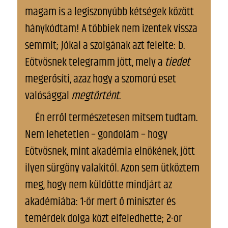
magam is a legiszonyúbb kétségek között
hánykódtam! A többiek nem izentek vissza
semmit; Jókai a szolgának azt felelte: b.
Eötvösnek telegramm jött, mely a
tiedet
megerősíti, azaz hogy a szomorú eset
valósággal
megtörtént
.
Én erről természetesen mitsem tudtam.
Nem lehetetlen – gondolám – hogy
Eötvösnek, mint akadémia elnökének, jött
ilyen sürgöny valakitől. Azon sem ütköztem
meg, hogy nem küldötte mindjárt az
akadémiába: 1-ör mert ő miniszter és
temérdek dolga közt elfeledhette; 2-or