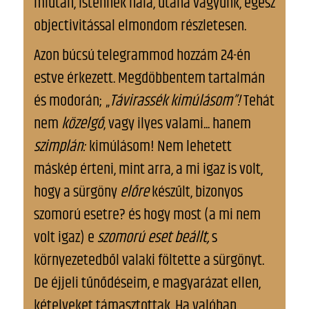
miután, istennek hála, utána vagyunk, egész
objectivitással elmondom részletesen.
Azon búcsú telegrammod hozzám 24-én
estve érkezett. Megdöbbentem tartalmán
és modorán; „
Távirassék kimúlásom”!
Tehát
nem
közelgő
, vagy ilyes valami... hanem
szimplán:
kimúlásom! Nem lehetett
máskép érteni, mint arra, a mi igaz is volt,
hogy a sürgöny
előre
készűlt, bizonyos
szomorú esetre? és hogy most (a mi nem
volt igaz) e
szomorú eset beállt,
s
környezetedből valaki föltette a sürgönyt.
De éjjeli tűnődéseim, e magyarázat ellen,
kételyeket támasztottak. Ha valóban