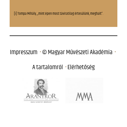
[i] Tompa Mihály, „mint épen most táviratilag értesülünk, meghalt”.
Impresszum
© Magyar Művészeti Akadémia
A tartalomról
Elérhetőség