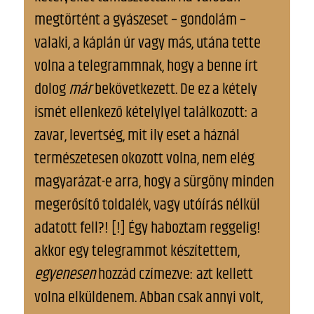
megtörtént a gyászeset – gondolám –
valaki, a káplán úr vagy más, utána tette
volna a telegrammnak, hogy a benne írt
dolog
már
bekövetkezett. De ez a kétely
ismét ellenkező kételylyel találkozott: a
zavar, levertség, mit ily eset a háznál
természetesen okozott volna, nem elég
magyarázat-e arra, hogy a sürgöny minden
megerősítő toldalék, vagy utóírás nélkül
adatott fell?! [!] Így haboztam reggelig!
akkor egy telegrammot készítettem,
egyenesen
hozzád czímezve: azt kellett
volna elküldenem. Abban csak annyi volt,