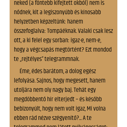
neked (a föntebb kifejtett okból) nem is
nődnek, kit a legiszonyúbb és kínosabb
helyzetben képzeltünk: hanem
összefoglalva: Tompáéknak. Valaki csak lesz
ott, a ki felel egy sorban: igaz-e, nem-e,
hogy a végcsapás megtörtént? Ezt mondod
te „rejtélyes” telegrammnak.
Íme, édes barátom, a dolog egész
lefolyása. Sajnos, hogy megesett, hanem
utoljára nem oly nagy baj. Tehát egy
megdöbbentő hír elterjedt – és később
bebizonyúlt, hogy nem volt igaz, Mi volna
ebben rád nézve szégyenítő?... A te