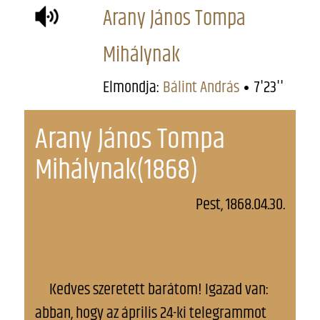
Arany János Tompa
Mihálynak
Elmondja:
Bálint András
7'23''
Arany János Tompa
Mihálynak(1868)
Pest, 1868.04.30.
Kedves szeretett barátom! Igazad van:
abban, hogy az április 24-ki telegrammot